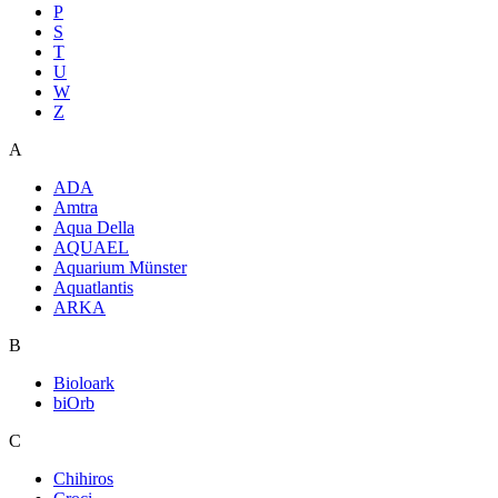
P
S
T
U
W
Z
A
ADA
Amtra
Aqua Della
AQUAEL
Aquarium Münster
Aquatlantis
ARKA
B
Bioloark
biOrb
C
Chihiros