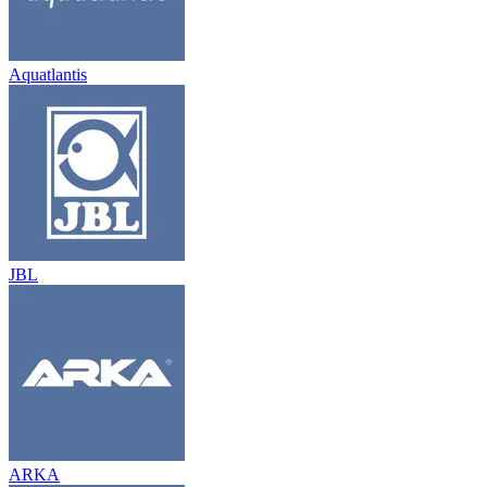
Aquatlantis
JBL
ARKA