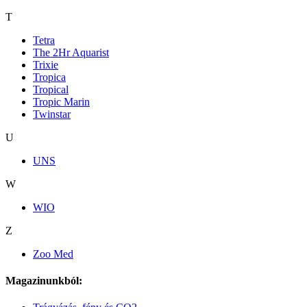
T
Tetra
The 2Hr Aquarist
Trixie
Tropica
Tropical
Tropic Marin
Twinstar
U
UNS
W
WIO
Z
Zoo Med
Magazinunkból: