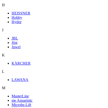
H
HEISSNER
Hobby
Hydor
J
JBL
Jöst
Juwel
K
KÄRCHER
L
LAWANA
M
MasterLine
me Aquaristic
Microbe-Lift