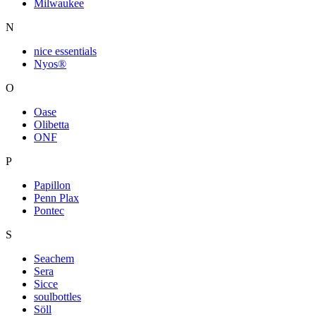
Milwaukee
N
nice essentials
Nyos®
O
Oase
Olibetta
ONF
P
Papillon
Penn Plax
Pontec
S
Seachem
Sera
Sicce
soulbottles
Söll