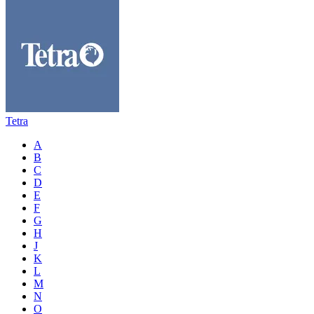
Tetra
A
B
C
D
E
F
G
H
J
K
L
M
N
O