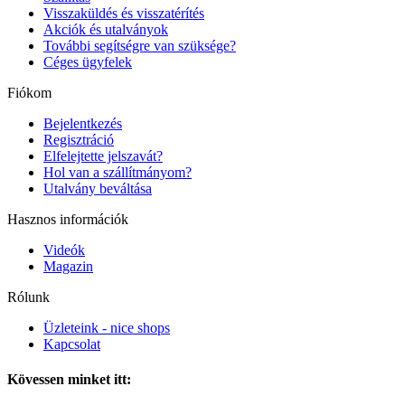
Visszaküldés és visszatérítés
Akciók és utalványok
További segítségre van szüksége?
Céges ügyfelek
Fiókom
Bejelentkezés
Regisztráció
Elfelejtette jelszavát?
Hol van a szállítmányom?
Utalvány beváltása
Hasznos információk
Videók
Magazin
Rólunk
Üzleteink - nice shops
Kapcsolat
Kövessen minket itt: