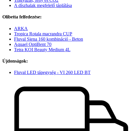
Trágyázás, fény és CO2
A díszhalak megfelelő táplálása
Olibetta felfedezése:
ARKA
Tropica Rotala macrandra CUP
Fluval Siena 160 kombináció - Beton
Aquael OptiBent 70
Tetra KOI Beauty Medium 4L
Újdonságok:
Fluval LED tápegység - VI 260 LED BT