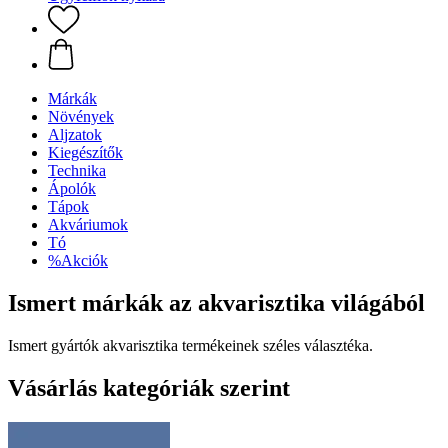
Márkák
Növények
Aljzatok
Kiegészítők
Technika
Ápolók
Tápok
Akváriumok
Tó
%Akciók
Ismert márkák az akvarisztika világából
Ismert gyártók akvarisztika termékeinek széles választéka.
Vásárlás kategóriák szerint