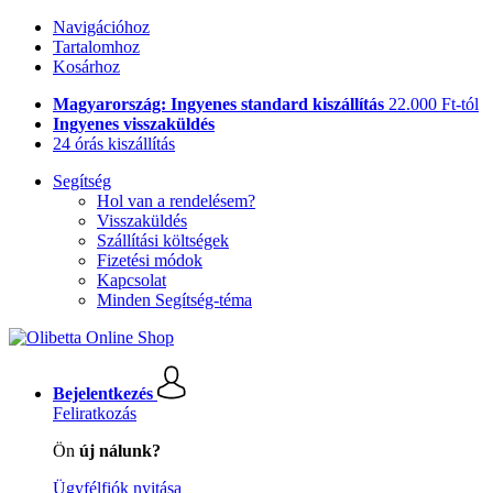
Navigációhoz
Tartalomhoz
Kosárhoz
Magyarország: Ingyenes standard kiszállítás
22.000 Ft-tól
Ingyenes visszaküldés
24 órás kiszállítás
Segítség
Hol van a rendelésem?
Visszaküldés
Szállítási költségek
Fizetési módok
Kapcsolat
Minden Segítség-téma
Bejelentkezés
Feliratkozás
Ön
új nálunk?
Ügyfélfiók nyitása