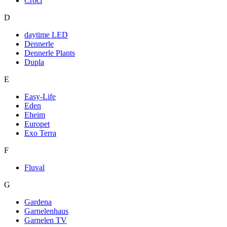
Croci
D
daytime LED
Dennerle
Dennerle Plants
Dupla
E
Easy-Life
Eden
Eheim
Europet
Exo Terra
F
Fluval
G
Gardena
Garnelenhaus
Garnelen TV