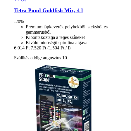
Tetra
Pond Goldfish Mix, 4 l
-20%
Prémium tápkeverék pelyhekből, sicksből és
gammarusból
Kibontakoztatja a teljes színeket
Kiváló minőségű spirulina algával
6.014 Ft
7.520 Ft
(1.504 Ft / l)
Szállítás eddig: augusztus 10.