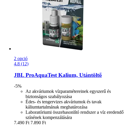
2 opció
4.8 (12)
JBL
ProAquaTest Kalium, Utántöltő
-5%
Az akváriumok vízparamétereinek egyszerű és
biztonságos szabályozása
Édes- és tengervizes akváriumok és tavak
káliumtartalmának meghatározása
Laboratóriumi összehasonlító rendszer a víz eredendő
színének kompenzálására
7.490 Ft
7.890 Ft