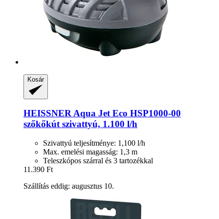
Kosár
HEISSNER
Aqua Jet Eco HSP1000-​00
szőkőkút szivattyú, 1.100 l/h
Szivattyú teljesítménye: 1,100 l/h
Max. emelési magasság: 1,3 m
Teleszkópos szárral és 3 tartozékkal
11.390 Ft
Szállítás eddig: augusztus 10.