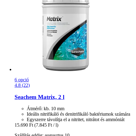
6 opció
4.8 (22)
Seachem
Matrix, 2 l
Átmérő: kb. 10 mm
Ideális nitrifikáló és denitrifikáló baktériumok számára
Egyszerre távolítja el a nitritet, nitrátot és ammóniát
15.690 Ft
(7.845 Ft / l)
Szállítás eddig: augusztus 10.