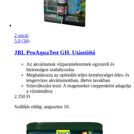
2 opció
5.0 (34)
JBL
ProAquaTest GH, Utántöltő
Az akváriumok vízparamétereinek egyszerű és
biztonságos szabályozása
Meghatározza az optimális teljes keménységet édes- és
tengervizes akváriumokban, illetve tavakban
Színváltozási teszt: A reagenseket cseppenként adagolja
a vízmintához
2.350 Ft
Szállítás eddig: augusztus 10.