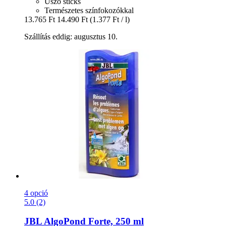
Úszó sticks
Természetes színfokozókkal
13.765 Ft
14.490 Ft
(1.377 Ft / l)
Szállítás eddig: augusztus 10.
4 opció
5.0 (2)
JBL
AlgoPond Forte, 250 ml