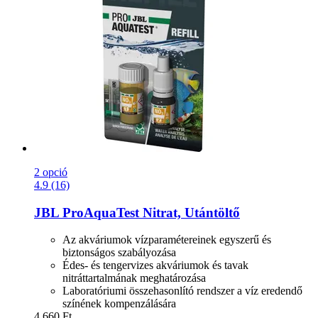
2 opció
4.9 (16)
JBL
ProAquaTest Nitrat, Utántöltő
Az akváriumok vízparamétereinek egyszerű és
biztonságos szabályozása
Édes- és tengervizes akváriumok és tavak
nitráttartalmának meghatározása
Laboratóriumi összehasonlító rendszer a víz eredendő
színének kompenzálására
4.660 Ft