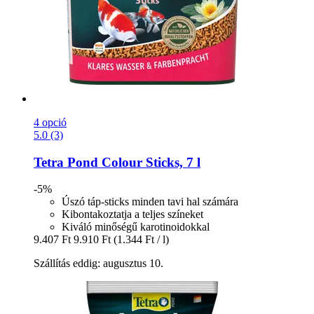
4 opció
5.0 (3)
Tetra
Pond Colour Sticks, 7 l
-5%
Úszó táp-sticks minden tavi hal számára
Kibontakoztatja a teljes színeket
Kiváló minőségű karotinoidokkal
9.407 Ft
9.910 Ft
(1.344 Ft / l)
Szállítás eddig: augusztus 10.