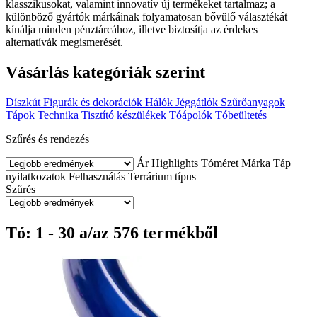
klasszikusokat, valamint innovatív új termékeket tartalmaz; a
különböző gyártók márkáinak folyamatosan bővülő választékát
kínálja minden pénztárcához, illetve biztosítja az érdekes
alternatívák megismerését.
Vásárlás kategóriák szerint
Díszkút
Figurák és dekorációk
Hálók
Jéggátlók
Szűrőanyagok
Tápok
Technika
Tisztító készülékek
Tóápolók
Tóbeültetés
Szűrés és rendezés
Ár
Highlights
Tóméret
Márka
Táp
nyilatkozatok
Felhasználás
Terrárium típus
Szűrés
Tó: 1 - 30 a/az 576 termékből