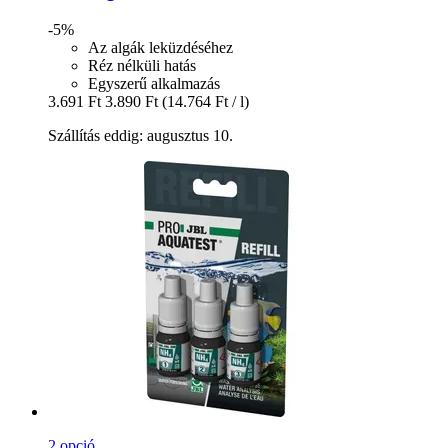
-5%
Az algák leküzdéséhez
Réz nélküli hatás
Egyszerű alkalmazás
3.691 Ft
3.890 Ft
(14.764 Ft / l)
Szállítás eddig: augusztus 10.
2 opció