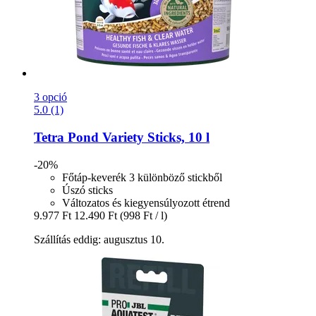
3 opció
5.0 (1)
Tetra
Pond Variety Sticks, 10 l
-20%
Főtáp-keverék 3 különböző stickből
Úszó sticks
Változatos és kiegyensúlyozott étrend
9.977 Ft
12.490 Ft
(998 Ft / l)
Szállítás eddig: augusztus 10.