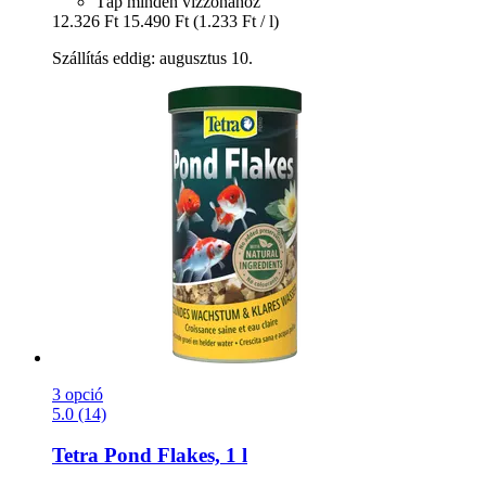
Táp minden vízzónához
12.326 Ft
15.490 Ft
(1.233 Ft / l)
Szállítás eddig: augusztus 10.
3 opció
5.0 (14)
Tetra
Pond Flakes, 1 l