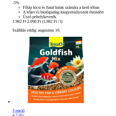
-5%
Főtáp kicsi és fiatal halak számára a kerti tóban
A teljes és biológiailag kiegyensúlyozott étrendért
Úszó pehelykeverék
1.982 Ft
2.090 Ft
(1.982 Ft / l)
Szállítás eddig: augusztus 10.
3 opció
4.7 (6)