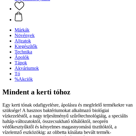
Márkák
Növények
Aljzatok
Kiegészítők
Technika
Ápolók
Tápok
Akváriumok
Tó
%Akciók
Mindent a kerti tóhoz
Egy kerti tónak odafigyelésre, ápolásra és megfelelő termékekre van
szüksége! A hasznos baktériumokat alkalmazó biológiai
vízkezeléstől, a nagy teljesítményű szűrőtechnológiáig, a speciális
haltáp-változatoktól, összecsukható tóhálóktól, neoprén
védőkesztyűktől és kényelmes magasnyomású tisztítóktól, a
vízelemző eszközökig: az olibetta kínálata bevált termék-