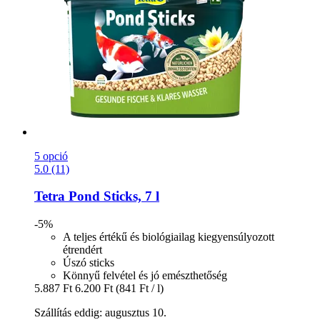
5 opció
5.0 (11)
Tetra
Pond Sticks, 7 l
-5%
A teljes értékű és biológiailag kiegyensúlyozott
étrendért
Úszó sticks
Könnyű felvétel és jó emészthetőség
5.887 Ft
6.200 Ft
(841 Ft / l)
Szállítás eddig: augusztus 10.