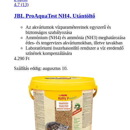
4.7 (13)
JBL
ProAquaTest NH4, Utántöltő
Az akváriumok vízparamétereinek egyszerű és
biztonságos szabályozása
Ammónium (NH4) és ammónia (NH3) meghatározása
édes- és tengervizes akváriumokban, illetve tavakban
Laboratóriumi összehasonlító rendszer a víz eredendő
színének kompenzálására
4.290 Ft
Szállítás eddig: augusztus 10.