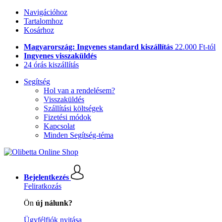
Navigációhoz
Tartalomhoz
Kosárhoz
Magyarország: Ingyenes standard kiszállítás
22.000 Ft-tól
Ingyenes visszaküldés
24 órás kiszállítás
Segítség
Hol van a rendelésem?
Visszaküldés
Szállítási költségek
Fizetési módok
Kapcsolat
Minden Segítség-téma
Bejelentkezés
Feliratkozás
Ön
új nálunk?
Ügyfélfiók nyitása