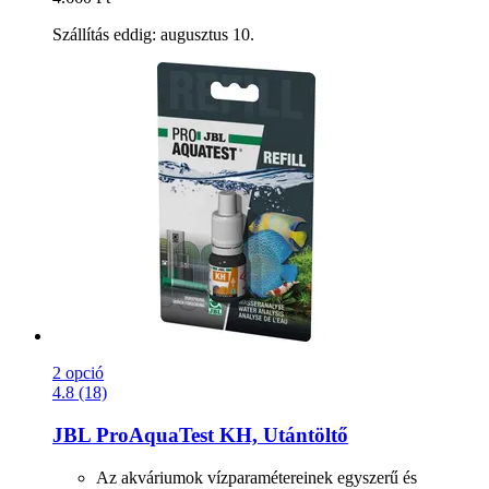
Szállítás eddig: augusztus 10.
2 opció
4.8 (18)
JBL
ProAquaTest KH, Utántöltő
Az akváriumok vízparamétereinek egyszerű és