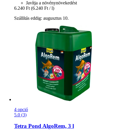
Javítja a növénynövekedést
6.240 Ft
(6.240 Ft / l)
Szállítás eddig: augusztus 10.
4 opció
5.0 (3)
Tetra
Pond AlgoRem, 3 l