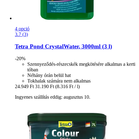
4 opció
3.7 (3)
Tetra
Pond CrystalWater, 3000ml (3 l)
-20%
Szennyeződés-részecskék megkötésére alkalmas a kerti
tóban
Néhány órán belül hat
Tokhalak számára nem alkalmas
24.949 Ft
31.190 Ft
(8.316 Ft / l)
Ingyenes szállítás eddig: augusztus 10.