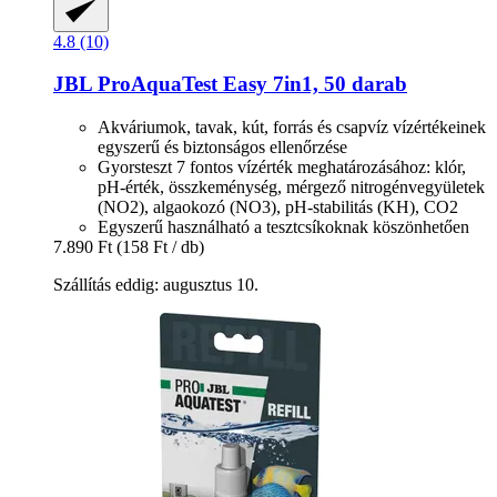
4.8 (10)
JBL
ProAquaTest Easy 7in1, 50 darab
Akváriumok, tavak, kút, forrás és csapvíz vízértékeinek
egyszerű és biztonságos ellenőrzése
Gyorsteszt 7 fontos vízérték meghatározásához: klór,
pH-érték, összkeménység, mérgező nitrogénvegyületek
(NO2), algaokozó (NO3), pH-stabilitás (KH), CO2
Egyszerű használható a tesztcsíkoknak köszönhetően
7.890 Ft
(158 Ft / db)
Szállítás eddig: augusztus 10.