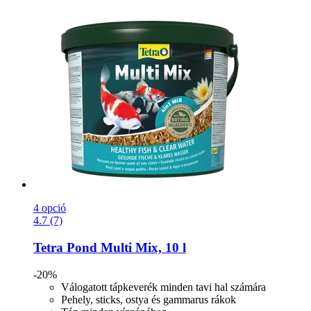
4 opció
4.7 (7)
Tetra
Pond Multi Mix, 10 l
-20%
Válogatott tápkeverék minden tavi hal számára
Pehely, sticks, ostya és gammarus rákok