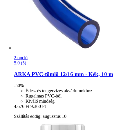
2 opció
5.0 (5)
ARKA
PVC-​tömlő 12/16 mm -​ Kék, 10 m
-50%
Édes- és tengervizes akváriumokhoz
Rugalmas PVC-ből
Kiváló minőség
4.676 Ft
9.360 Ft
Szállítás eddig: augusztus 10.