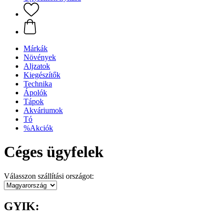
Márkák
Növények
Aljzatok
Kiegészítők
Technika
Ápolók
Tápok
Akváriumok
Tó
%Akciók
Céges ügyfelek
Válasszon szállítási országot:
GYIK: