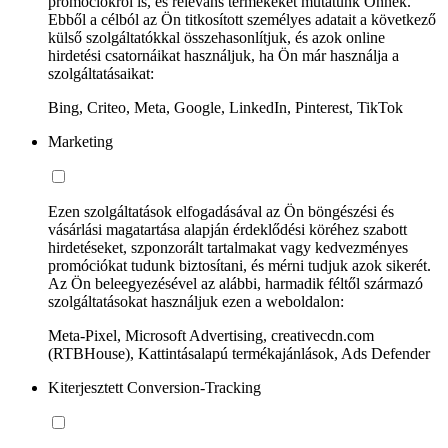
promóciókról is, és releváns termékeket mutatunk Önnek.
Ebből a célból az Ön titkosított személyes adatait a következő
külső szolgáltatókkal összehasonlítjuk, és azok online
hirdetési csatornáikat használjuk, ha Ön már használja a
szolgáltatásaikat:
Bing, Criteo, Meta, Google, LinkedIn, Pinterest, TikTok
Marketing
Ezen szolgáltatások elfogadásával az Ön böngészési és
vásárlási magatartása alapján érdeklődési köréhez szabott
hirdetéseket, szponzorált tartalmakat vagy kedvezményes
promóciókat tudunk biztosítani, és mérni tudjuk azok sikerét.
Az Ön beleegyezésével az alábbi, harmadik féltől származó
szolgáltatásokat használjuk ezen a weboldalon:
Meta-Pixel, Microsoft Advertising, creativecdn.com
(RTBHouse), Kattintásalapú termékajánlások, Ads Defender
Kiterjesztett Conversion-Tracking