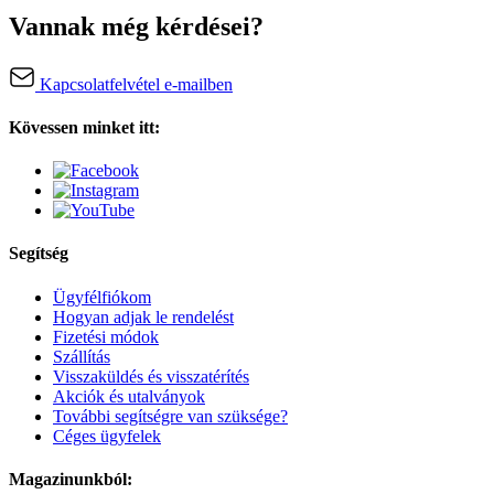
Vannak még kérdései?
Kapcsolatfelvétel e-mailben
Kövessen minket itt:
Segítség
Ügyfélfiókom
Hogyan adjak le rendelést
Fizetési módok
Szállítás
Visszaküldés és visszatérítés
Akciók és utalványok
További segítségre van szüksége?
Céges ügyfelek
Magazinunkból: