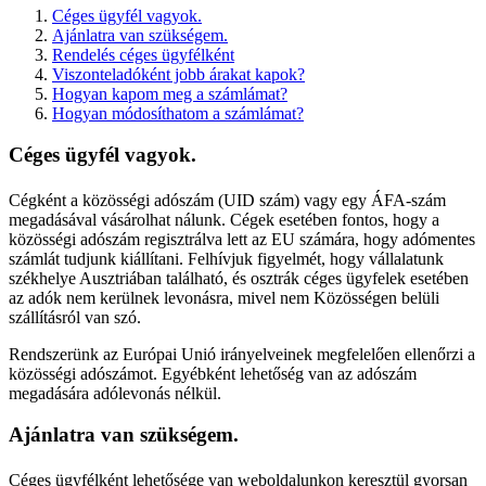
Céges ügyfél vagyok.
Ajánlatra van szükségem.
Rendelés céges ügyfélként
Viszonteladóként jobb árakat kapok?
Hogyan kapom meg a számlámat?
Hogyan módosíthatom a számlámat?
Céges ügyfél vagyok.
Cégként a közösségi adószám (UID szám) vagy egy ÁFA-szám
megadásával vásárolhat nálunk. Cégek esetében fontos, hogy a
közösségi adószám regisztrálva lett az EU számára, hogy adómentes
számlát tudjunk kiállítani. Felhívjuk figyelmét, hogy vállalatunk
székhelye Ausztriában található, és osztrák céges ügyfelek esetében
az adók nem kerülnek levonásra, mivel nem Közösségen belüli
szállításról van szó.
Rendszerünk az Európai Unió irányelveinek megfelelően ellenőrzi a
közösségi adószámot. Egyébként lehetőség van az adószám
megadására adólevonás nélkül.
Ajánlatra van szükségem.
Céges ügyfélként lehetősége van weboldalunkon keresztül gyorsan