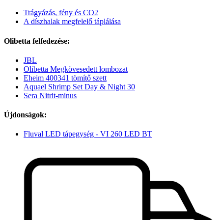
Trágyázás, fény és CO2
A díszhalak megfelelő táplálása
Olibetta felfedezése:
JBL
Olibetta Megkövesedett lombozat
Eheim 400341 tömítő szett
Aquael Shrimp Set Day & Night 30
Sera Nitrit-minus
Újdonságok:
Fluval LED tápegység - VI 260 LED BT