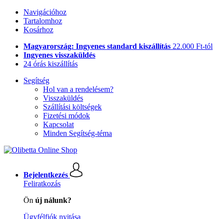
Navigációhoz
Tartalomhoz
Kosárhoz
Magyarország: Ingyenes standard kiszállítás
22.000 Ft-tól
Ingyenes visszaküldés
24 órás kiszállítás
Segítség
Hol van a rendelésem?
Visszaküldés
Szállítási költségek
Fizetési módok
Kapcsolat
Minden Segítség-téma
Bejelentkezés
Feliratkozás
Ön
új nálunk?
Ügyfélfiók nyitása