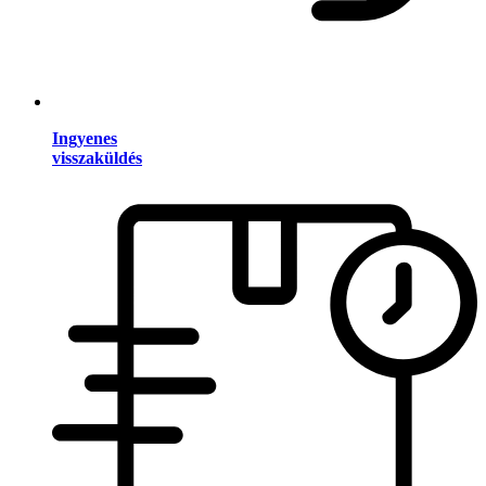
Ingyenes
visszaküldés