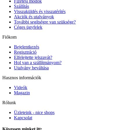
Fizetési módok
Szállítás
Visszaküldés és visszatérítés
Akciók és utalványok
További segítségre van szüksége?
Céges ügyfelek
Fiókom
Bejelentkezés
Regisztráció
Elfelejtette jelszavát?
Hol van a szállítmányom?
Utalvány beváltása
Hasznos információk
Videók
Magazin
Rólunk
Üzleteink - nice shops
Kapcsolat
Kövessen minket itt: