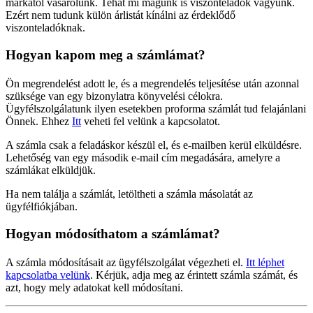
márkától vásárolunk. Tehát mi magunk is viszonteladók vagyunk.
Ezért nem tudunk külön árlistát kínálni az érdeklődő
viszonteladóknak.
Hogyan kapom meg a számlámat?
Ön megrendelést adott le, és a megrendelés teljesítése után azonnal
szüksége van egy bizonylatra könyvelési célokra.
Ügyfélszolgálatunk ilyen esetekben proforma számlát tud felajánlani
Önnek. Ehhez
Itt
veheti fel velünk a kapcsolatot.
A számla csak a feladáskor készül el, és e-mailben kerül elküldésre.
Lehetőség van egy második e-mail cím megadására, amelyre a
számlákat elküldjük.
Ha nem találja a számlát, letöltheti a számla másolatát az
ügyfélfiókjában.
Hogyan módosíthatom a számlámat?
A számla módosításait az ügyfélszolgálat végezheti el.
Itt léphet
kapcsolatba velünk
. Kérjük, adja meg az érintett számla számát, és
azt, hogy mely adatokat kell módosítani.