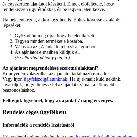
és egyszerűen ajánlatot készíteni. Ennek előfeltétele, hogy
rendelkezzen ügyfélfiókkal, és be legyen jelentkezve.
Ha bejelentkezett, akkor kezdheti is. Ehhez kövesse az alábbi
lépeséket:
Győződjön meg újra, hogy bejelentkezett.
Tegyen minden terméket a kosárba.
Válassza az „Ajánlat létrehozása” gombot.
Az ajánlatot e-mailben küldjük el.
(Ez eltarthat néhány percig.)
Az ajánlatot megrendeléssé szeretné alakítani?
Könnyedén válaszolhat az ajánlatot tartalmazó e-mailre.
Vagy írjon
ügyfélszolgálatunknak
. Ha új e-mailt küld nekünk,
javasoljuk, hogy tüntesse fel az ajánlat számát, a könnyebb
beazonosításhoz.
Felhívjuk figyelmét, hogy az ajánlat 7 napig érvényes.
Rendelés céges ügyfélként
Információk a rendelés lezárásáról
Közvetlenül online üzletünkben vagy
kapcsolatfelvételi űrlapunkon