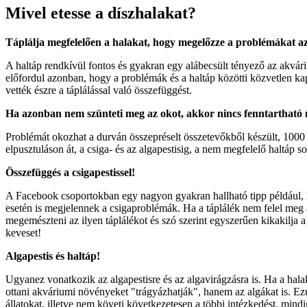
Mivel etesse a díszhalakat?
Táplálja megfelelően a halakat, hogy megelőzze a problémákat 
A haltáp rendkívül fontos és gyakran egy alábecsült tényező az akvá
előfordul azonban, hogy a problémák és a haltáp közötti közvetlen ka
vették észre a táplálással való összefüggést.
Ha azonban nem szünteti meg az okot, akkor nincs fenntartható
Problémát okozhat a durván összepréselt összetevőkből készült, 1000 
elpusztuláson át, a csiga- és az algapestisig, a nem megfelelő haltá
Összefüggés a csigapestissel!
A Facebook csoportokban egy nagyon gyakran hallható tipp például, h
esetén is megjelennek a csigaproblémák. Ha a táplálék nem felel meg 
megemészteni az ilyen táplálékot és szó szerint egyszerűen kikakilja 
keveset!
Algapestis és haltáp!
Ugyanez vonatkozik az algapestisre és az algavirágzásra is. Ha a hal
ottani akváriumi növényeket "trágyázhatják", hanem az algákat is. Ez
állatokat, illetve nem követi következetesen a többi intézkedést, mind