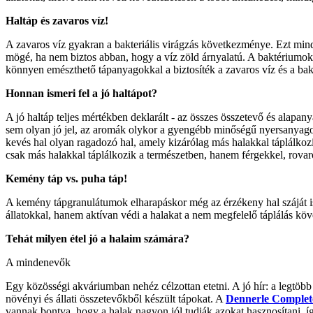
Haltáp és zavaros víz!
A zavaros víz gyakran a bakteriális virágzás következménye. Ezt minde
mögé, ha nem biztos abban, hogy a víz zöld árnyalatú. A baktériumokn
könnyen emészthető tápanyagokkal a biztosíték a zavaros víz és a bak
Honnan ismeri fel a jó haltápot?
A jó haltáp teljes mértékben deklarált - az összes összetevő és alapan
sem olyan jó jel, az aromák olykor a gyengébb minőségű nyersanyagoka
kevés hal olyan ragadozó hal, amely kizárólag más halakkal táplálkoz
csak más halakkal táplálkozik a természetben, hanem férgekkel, rovaro
Kemény táp vs. puha táp!
A kemény tápgranulátumok elharapáskor még az érzékeny hal száját i
állatokkal, hanem aktívan védi a halakat a nem megfelelő táplálás kö
Tehát milyen étel jó a halaim számára?
A mindenevők
Egy közösségi akváriumban nehéz célzottan etetni. A jó hír: a legtöbb 
növényi és állati összetevőkből készült tápokat. A
Dennerle Comple
vannak bontva, hogy a halak nagyon jól tudják azokat hasznosítani, í