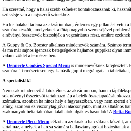
Ha szeretné, hogy a halai szebb színeket bontakoztassanak ki, haszná
szüksége van a nagyszerű színekhez.
Ha kis halakat tartana az akváriumban, érdemes egy pillantást vetni
számára készült, amelyeknek a főtáp nagyobb szemcséjével problémájuk 
a növényi összetevők biztosítják a vegetáriánus részt, amikre ezekne
A Guppy & Co. Booster alkalmas mindenevők számára. Számos természe
és ma már sajnos igencsak betegségekre hajlamos guppikat olyan immu
valami zöldet a természetben.
A
Dennerle Cookies Special Menu
is mindenevőknek kifejlesztett. 
számára. Természetesen egyik-másik guppi megrángatja a tablettákat
A specialisták!
Nemcsak mindenevő állatok élnek az akváriumban, hanem táplálékspeci
sok növényi összetevőt tartalmazó táp a beleik összetapadását okozza.
számukra, azonban ha nincs hely a fagyasztóban, vagy nem szereti a b
arány, azonban ez viszonylag jóval alacsonyabb, mint az általános ha
zsákmányuk béltartalmában találhatók algák és hasonlók! A
Betta Bo
A
Dennerle Pleco Menu
célzottan azoknak a harcsáknak készült, ame
tartalmaz, amelyek a harcsa számára ballasztanyagokat biztosítanak a