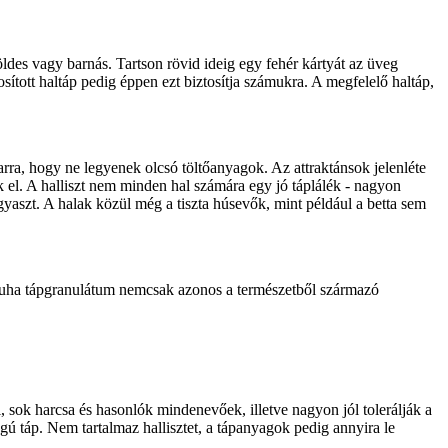
ldes vagy barnás. Tartson rövid ideig egy fehér kártyát az üveg
tott haltáp pedig éppen ezt biztosítja számukra. A megfelelő haltáp,
 arra, hogy ne legyenek olcsó töltőanyagok. Az attraktánsok jelenléte
 el. A halliszt nem minden hal számára egy jó táplálék - nagyon
yaszt. A halak közül még a tiszta húsevők, mint például a betta sem
 puha tápgranulátum nemcsak azonos a természetből származó
, sok harcsa és hasonlók mindenevőek, illetve nagyon jól tolerálják a
gú táp. Nem tartalmaz hallisztet, a tápanyagok pedig annyira le