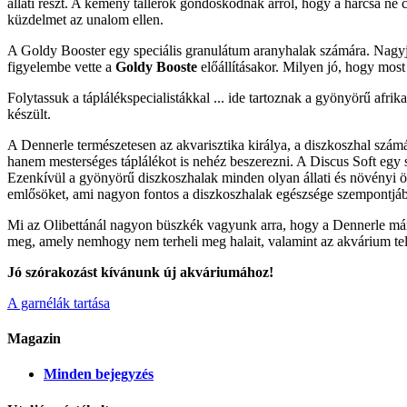
állati részt. A kemény tallérok gondoskodnak arról, hogy a harcsa ne 
küzdelmet az unalom ellen.
A Goldy Booster egy speciális granulátum aranyhalak számára. Nagyjáb
figyelembe vette a
Goldy Booste
előállításakor. Milyen jó, hogy mos
Folytassuk a táplálékspecialistákkal ... ide tartoznak a gyönyörű afri
készült.
A Dennerle természetesen az akvarisztika királya, a diszkoszhal szám
hanem mesterséges táplálékot is nehéz beszerezni. A Discus Soft egy s
Ezenkívül a gyönyörű diszkoszhalak minden olyan állati és növényi öss
emlősöket, ami nagyon fontos a diszkoszhalak egészsége szempontjáb
Mi az Olibettánál nagyon büszkék vagyunk arra, hogy a Dennerle márk
meg, amely nemhogy nem terheli meg halait, valamint az akvárium telje
Jó szórakozást kívánunk új akváriumához!
A garnélák tartása
Magazin
Minden bejegyzés