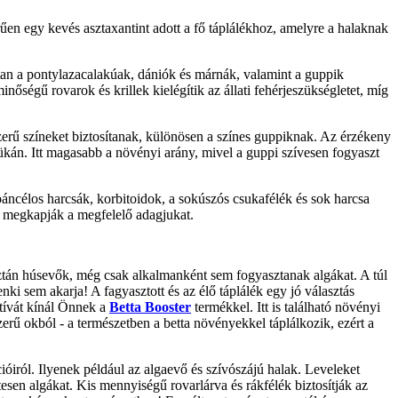
űen egy kevés asztaxantint adott a fő táplálékhoz, amelyre a halaknak
tan a pontylazacalakúak, dániók és márnák, valamint a guppik
ségű rovarok és krillek kielégítik az állati fehérjeszükségletet, míg
rű színeket biztosítanak, különösen a színes guppiknak. Az érzékeny
kán. Itt magasabb a növényi arány, mivel a guppi szívesen fogyaszt
páncélos harcsák, korbitoidok, a sokúszós csukafélék és sok harcsa
g megkapják a megfelelő adagjukat.
ztán húsevők, még csak alkalmanként sem fogyasztanak algákat. A túl
i sem akarja! A fagyasztott és az élő táplálék egy jó választás
atívát kínál Önnek a
Betta Booster
termékkel. Itt is található növényi
rű okból - a természetben a betta növényekkel táplálkozik, ezért a
óiról. Ilyenek például az algaevő és szívószájú halak. Leveleket
sen algákat. Kis mennyiségű rovarlárva és rákfélék biztosítják az