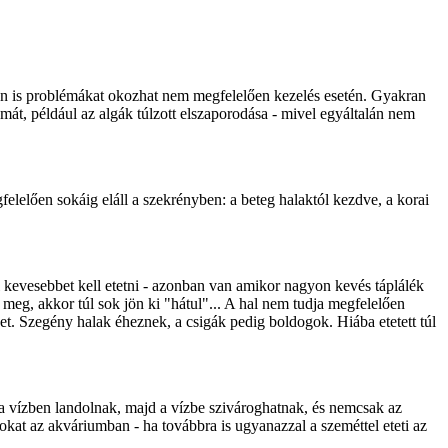
ban is problémákat okozhat nem megfelelően kezelés esetén. Gyakran
át, például az algák túlzott elszaporodása - mivel egyáltalán nem
lelően sokáig eláll a szekrényben: a beteg halaktól kezdve, a korai
kevesebbet kell etetni - azonban van amikor nagyon kevés táplálék
meg, akkor túl sok jön ki "hátul"... A hal nem tudja megfelelően
ket. Szegény halak éheznek, a csigák pedig boldogok. Hiába etetett túl
 a vízben landolnak, majd a vízbe szivároghatnak, és nemcsak az
kat az akváriumban - ha továbbra is ugyanazzal a szeméttel eteti az