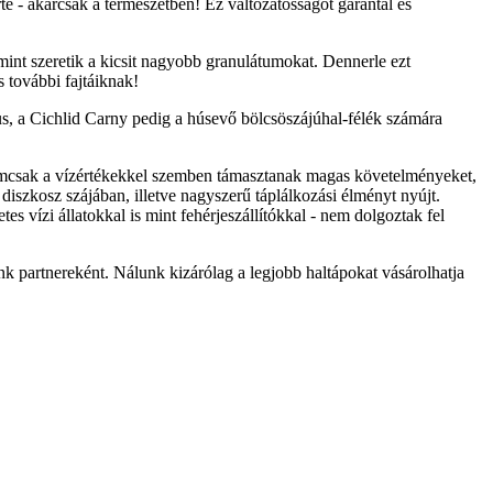
e - akárcsak a természetben! Ez változatosságot garantál és
int szeretik a kicsit nagyobb granulátumokat. Dennerle ezt
 további fajtáiknak!
ánus, a Cichlid Carny pedig a húsevő bölcsöszájúhal-félék számára
l nemcsak a vízértékekkel szemben támasztanak magas követelményeket,
diszkosz szájában, illetve nagyszerű táplálkozási élményt nyújt.
 vízi állatokkal is mint fehérjeszállítókkal - nem dolgoztak fel
 partnereként. Nálunk kizárólag a legjobb haltápokat vásárolhatja