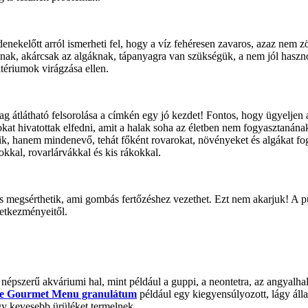
nekelőtt arról ismerheti fel, hogy a víz fehéresen zavaros, azaz nem zö
ak, akárcsak az algáknak, tápanyagra van szükségük, a nem jól hasznosí
tériumok virágzása ellen.
yag átlátható felsorolása a címkén egy jó kezdet! Fontos, hogy ügyeljen
t hivatottak elfedni, amit a halak soha az életben nem fogyasztanának
ik, hanem mindenevő, tehát főként rovarokat, növényeket és algákat fog
kkal, rovarlárvákkal és kis rákokkal.
s megsérthetik, ami gombás fertőzéshez vezethet. Ezt nem akarjuk! A
vetkezményeitől.
népszerű akváriumi hal, mint például a guppi, a neontetra, az angyalhal
te Gourmet Menu granulátum
például egy kiegyensúlyozott, lágy álla
gy kevesebb ürüléket termelnek.