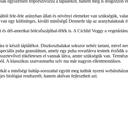
csak egyszerűen felporszívózza a táplálékot, hanem meg is dolgozzon ért
ól fele-fele arányban állati és növényi elemekre van szükségük, valam
t van egy különleges, kiváló minőségű Dennerle táp az aranyhalaknak és
kai és dél-amerikai bölcsőszájúhal-félék is. A Cichlid Veggy a vegetári
ára is készít táplálékot. Diszkoszhalakat sokszor nehéz tartani, mive
peciális puha granulátum, amely egy puha rovarlárva testnek érződik a 
zetevővel tökéletesen el vannak látva, amire szükségük van. Természetes
ól. A klasszikus szarvasmarha szív ma már nagyon ellentmondásos.
át a minőségi haltáp-sorozattal együtt meg tudtuk nyerni webáruházunk
s biológiai rendszerét, hanem aktívan fejlesztheti azt.