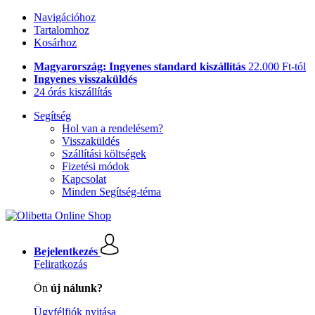
Navigációhoz
Tartalomhoz
Kosárhoz
Magyarország: Ingyenes standard kiszállítás
22.000 Ft-tól
Ingyenes visszaküldés
24 órás kiszállítás
Segítség
Hol van a rendelésem?
Visszaküldés
Szállítási költségek
Fizetési módok
Kapcsolat
Minden Segítség-téma
Bejelentkezés
Feliratkozás
Ön
új nálunk?
Ügyfélfiók nyitása