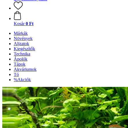
Kosár
0 Ft
Márkák
Növények
Aljzatok
Kiegészítők
Technika
Ápolók
Tápok
Akváriumok
Tó
%Akciók