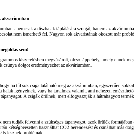
az akváriumban
riumban - nemcsak a díszhalak táplálására szolgál, hanem az akvárium
pcsolat nem ismerhető fel. Nagyon sok akvaristának okozott már problém
 megoldás sem!
grammos kiszerelésben megvásárolt, olcsó táppehely, amely ennek megfe
p sok csúnya dolgot eredményezhet az akváriumban.
ogy ha túl sok csiga található meg az akváriumban, egyszerűen sokkal 
a halak igényeinek, vagy ha tartalmaz valamit, ami nehezen emészthető 
a tápanyagot. A csigák örülnek, mert elfogyasztják a hátrahagyott termé
ak nem tudják felvenni a szükséges tápanyagot, azok ürülék formájában
után kétségbeesetten használhat CO2-berendezést és csinálhat más dolgo
ig is lesznek problémák.