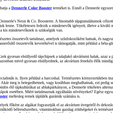
lhatja a
Dennerle Color Booster
terméket is. Ennél a Dennerle egyszer
 a Dennerle's Neon & Co. Boosterre. A finomabb tápgranulátumok célzot
lenne. Tökéletesen fedezik a mindenevők igényeit, illetve a kiváló minő
k a kis mindenevőknek is szükségük van.
tes összetevőt tartalmaz, amelyek színfokozóként hatnak, és nagysze
nerősítő összetevők keverékével is támogatják, mint például a béta-glü
Ezek gyorsan elsüllyedő tápchipsek a talajlakó akváriumi halak, azaz a 
, azonban mivel gyorsan elsüllyednek, az akvárium fenekén élők mindi
alisták is. Ilyen például a harcoshal. Természetes környezetükben tis
 Akár meg is betegedhetnek, vagy korábban meghalhatnak, ezt pedig senk
üdös élő tápkultúrákat az ablakpárkányon, a Dennerle tökéletes altern
ltápok esetében. Miért tartalmaznak egyáltalán növényeket? Egész egysze
oster
mellesleg remek táplálék gurámik számára is.
lyek főként az algákat fogyasztják el az akvárium üvegeiről és dekoráci
 működő bélrendszerhez, vitaminokban gazdag zöldségeket és természete