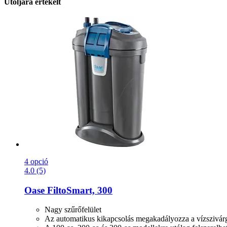
Utoljára értékelt
4 opció
4.0 (5)
Oase
FiltoSmart, 300
Nagy szűrőfelület
Az automatikus kikapcsolás megakadályozza a vízszivár