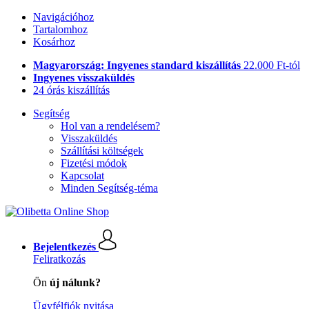
Navigációhoz
Tartalomhoz
Kosárhoz
Magyarország: Ingyenes standard kiszállítás
22.000 Ft-tól
Ingyenes visszaküldés
24 órás kiszállítás
Segítség
Hol van a rendelésem?
Visszaküldés
Szállítási költségek
Fizetési módok
Kapcsolat
Minden Segítség-téma
Bejelentkezés
Feliratkozás
Ön
új nálunk?
Ügyfélfiók nyitása