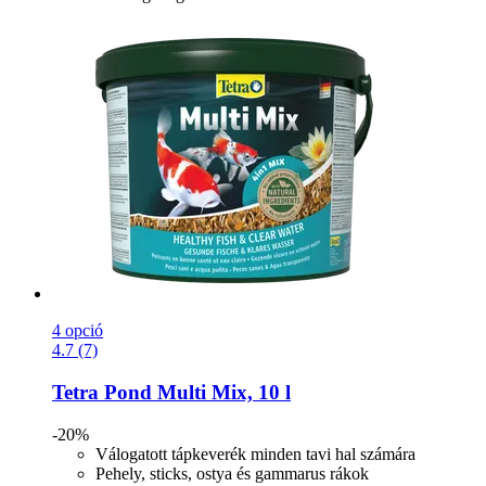
4 opció
4.7 (7)
Tetra
Pond Multi Mix, 10 l
-20%
Válogatott tápkeverék minden tavi hal számára
Pehely, sticks, ostya és gammarus rákok