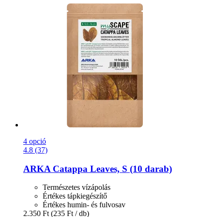
4 opció
4.8 (37)
ARKA
Catappa Leaves, S (10 darab)
Természetes vízápolás
Értékes tápkiegészítő
Értékes humin- és fulvosav
2.350 Ft
(235 Ft / db)