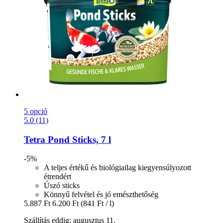
5 opció
5.0 (11)
Tetra
Pond Sticks, 7 l
-5%
A teljes értékű és biológiailag kiegyensúlyozott
étrendért
Úszó sticks
Könnyű felvétel és jó emészthetőség
5.887 Ft
6.200 Ft
(841 Ft / l)
Szállítás eddig: augusztus 11.