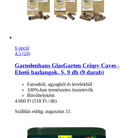
6 opció
4.5 (24)
Garnelenhaus
GlasGarten Crispy Caves -​
Ehető barlangok, S, 9 db (9 darab)
Farostból, agyagból és levelekből
100%-ban természetes összetevők
Búvóhelyként
4.660 Ft
(518 Ft / db)
Szállítás eddig: augusztus 11.