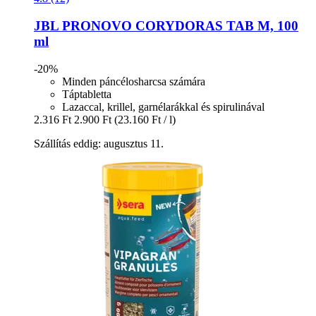
JBL
PRONOVO CORYDORAS TAB M, 100
ml
-20%
Minden páncélosharcsa számára
Táptabletta
Lazaccal, krillel, garnélarákkal és spirulinával
2.316 Ft
2.900 Ft
(23.160 Ft / l)
Szállítás eddig: augusztus 11.