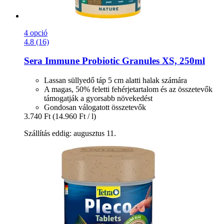
4 opció
4.8 (16)
Sera
Immune Probiotic Granules XS, 250ml
Lassan süllyedő táp 5 cm alatti halak számára
A magas, 50% feletti fehérjetartalom és az összetevők
támogatják a gyorsabb növekedést
Gondosan válogatott összetevők
3.740 Ft
(14.960 Ft / l)
Szállítás eddig: augusztus 11.