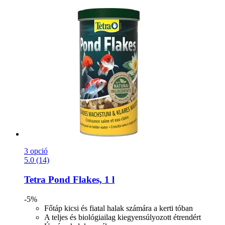
3 opció
5.0 (14)
Tetra
Pond Flakes, 1 l
-5%
Főtáp kicsi és fiatal halak számára a kerti tóban
A teljes és biológiailag kiegyensúlyozott étrendért