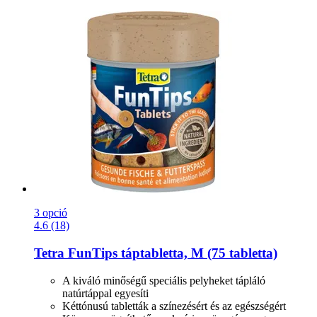
3 opció
4.6 (18)
Tetra
FunTips táptabletta, M (75 tabletta)
A kiváló minőségű speciális pelyheket tápláló
natúrtáppal egyesíti
Kéttónusú tabletták a színezésért és az egészségért