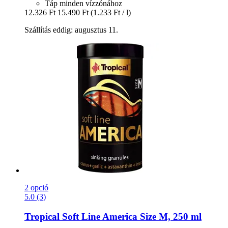
Táp minden vízzónához
12.326 Ft
15.490 Ft
(1.233 Ft / l)
Szállítás eddig: augusztus 11.
2 opció
5.0 (3)
Tropical
Soft Line America Size M, 250 ml