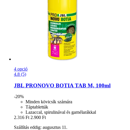
4 opció
4.8 (5)
JBL
PRONOVO BOTIA TAB M, 100ml
-20%
Minden kövicsík számára
Táptabletták
Lazaccal, spirulinával és garnélarákkal
2.316 Ft
2.900 Ft
Szállítás eddig: augusztus 11.