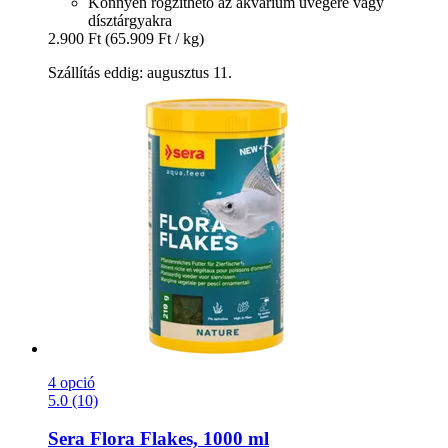
Könnyen rögzíthető az akvárium üvegére vagy
dísztárgyakra
2.900 Ft
(65.909 Ft / kg)
Szállítás eddig: augusztus 11.
4 opció
5.0 (10)
Sera
Flora Flakes, 1000 ml