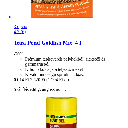
3 opció
4.7 (6)
Tetra
Pond Goldfish Mix, 4 l
-20%
Prémium tápkeverék pelyhekből, sicksből és
gammarusból
Kibontakoztatja a teljes színeket
Kiváló minőségű spirulina algával
6.014 Ft
7.520 Ft
(1.504 Ft / l)
Szállítás eddig: augusztus 11.