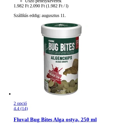
Úszó pehelykeverék
1.982 Ft
2.090 Ft
(1.982 Ft / l)
Szállítás eddig: augusztus 11.
2 opció
4.4 (14)
Fluval
Bug Bites Alga ostya, 250 ml