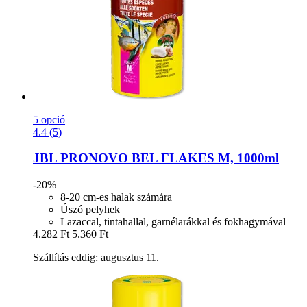
5 opció
4.4 (5)
JBL
PRONOVO BEL FLAKES M, 1000ml
-20%
8-20 cm-es halak számára
Úszó pelyhek
Lazaccal, tintahallal, garnélarákkal és fokhagymával
4.282 Ft
5.360 Ft
Szállítás eddig: augusztus 11.