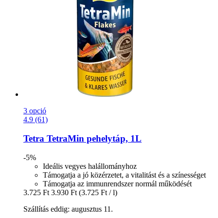
3 opció
4.9 (61)
Tetra
TetraMin pehelytáp, 1L
-5%
Ideális vegyes halállományhoz
Támogatja a jó közérzetet, a vitalitást és a színességet
Támogatja az immunrendszer normál működését
3.725 Ft
3.930 Ft
(3.725 Ft / l)
Szállítás eddig: augusztus 11.