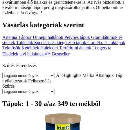
akváriumban élő halakra és gerinctelenekre is. Az ivás biztosított, a
kiváló minőségű tápot pedig megvásárolhatja itt az Olibetta online
üzletben. Jó étvágyat!
Vásárlás kategóriák szerint
Artemia
Táppor
Ünnepi haltápok
Pelyhes tápok
Granulátumok és
stickek
Tabletták
Speciális és kiegészítő tápok
Garnéla- és ráktápok
Teknősök
Kétéltűek
Haleledel
Terráriumi állatok
Tengervíz
Eledelek tavi halaknak
🐟 Bestseller
Szűrés és rendezés
Ár
Highlights
Márka
Állatfajok
Táp
nyilatkozatok
Felhasználás
Szűrés
Tápok: 1 - 30 a/az 349 termékből