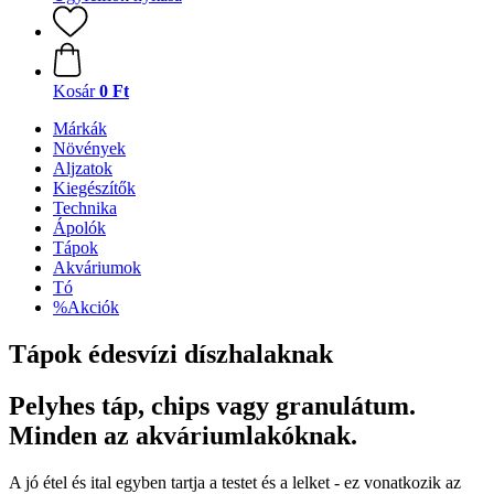
Kosár
0 Ft
Márkák
Növények
Aljzatok
Kiegészítők
Technika
Ápolók
Tápok
Akváriumok
Tó
%Akciók
Tápok édesvízi díszhalaknak
Pelyhes táp, chips vagy granulátum.
Minden az akváriumlakóknak.
A jó étel és ital egyben tartja a testet és a lelket - ez vonatkozik az