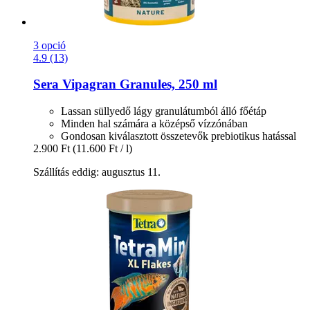
3 opció
4.9 (13)
Sera
Vipagran Granules, 250 ml
Lassan süllyedő lágy granulátumból álló főétáp
Minden hal számára a középső vízzónában
Gondosan kiválasztott összetevők prebiotikus hatással
2.900 Ft
(11.600 Ft / l)
Szállítás eddig: augusztus 11.