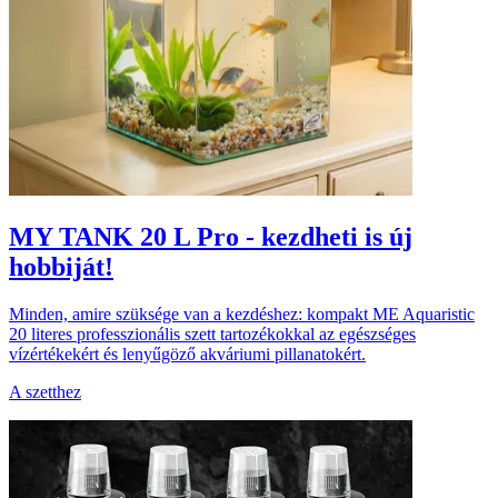
MY TANK 20 L Pro - kezdheti is új
hobbiját!
Minden, amire szüksége van a kezdéshez: kompakt ME Aquaristic
20 literes professzionális szett tartozékokkal az egészséges
vízértékekért és lenyűgöző akváriumi pillanatokért.
A szetthez