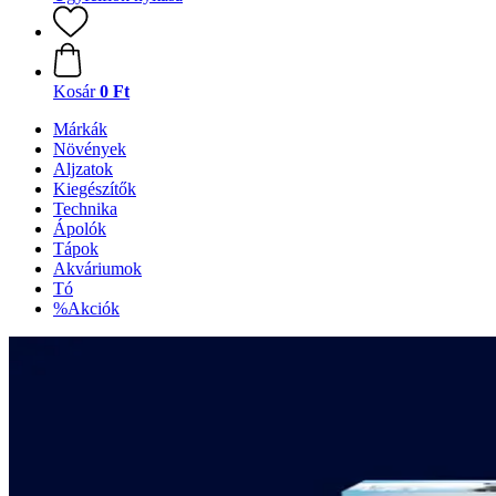
Kosár
0 Ft
Márkák
Növények
Aljzatok
Kiegészítők
Technika
Ápolók
Tápok
Akváriumok
Tó
%Akciók