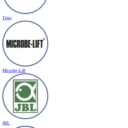
Tetra
Microbe-Lift
JBL