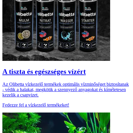
A tiszta és egészséges vízért
Az Olibetta vízkezelő termékek optimális vízminőséget biztosítanak
- védik a halakat, megkötik a szennyező anyagokat és kíméletesen
kezelik a csapvizet.
Fedezze fel a vízkezelő termékeket!