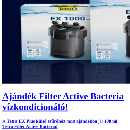
Ajándék Filter Active Bacteria
vízkondicionáló!
A
Tetra EX Plus külső szűrőhöz
most
ajándékba
jár
100 ml
Tetra Filter Active Bacteria!