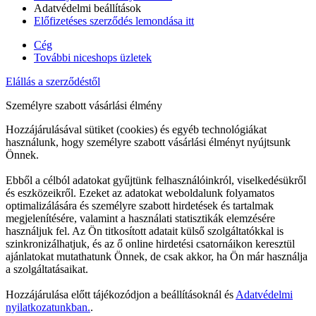
Adatvédelmi beállítások
Előfizetéses szerződés lemondása itt
Cég
További niceshops üzletek
Elállás a szerződéstől
Személyre szabott vásárlási élmény
Hozzájárulásával sütiket (cookies) és egyéb technológiákat
használunk, hogy személyre szabott vásárlási élményt nyújtsunk
Önnek.
Ebből a célból adatokat gyűjtünk felhasználóinkról, viselkedésükről
és eszközeikről. Ezeket az adatokat weboldalunk folyamatos
optimalizálására és személyre szabott hirdetések és tartalmak
megjelenítésére, valamint a használati statisztikák elemzésére
használjuk fel. Az Ön titkosított adatait külső szolgáltatókkal is
szinkronizálhatjuk, és az ő online hirdetési csatornáikon keresztül
ajánlatokat mutathatunk Önnek, de csak akkor, ha Ön már használja
a szolgáltatásaikat.
Hozzájárulása előtt tájékozódjon a beállításoknál és
Adatvédelmi
nyilatkozatunkban.
.