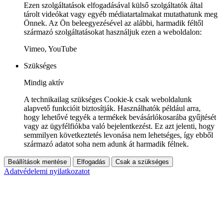
Ezen szolgáltatások elfogadásával külső szolgáltatók által
tárolt videókat vagy egyéb médiatartalmakat mutathatunk meg
Önnek. Az Ön beleegyezésével az alábbi, harmadik féltől
származó szolgáltatásokat használjuk ezen a weboldalon:
Vimeo, YouTube
Szükséges
Mindig aktív
A technikailag szükséges Cookie-k csak weboldalunk
alapvető funkcióit biztosítják. Használhatók például arra,
hogy lehetővé tegyék a termékek bevásárlókosarába gyűjtését
vagy az ügyfélfiókba való bejelentkezést. Ez azt jelenti, hogy
semmilyen következtetés levonása nem lehetséges, így ebből
származó adatot soha nem adunk át harmadik félnek.
Beállítások mentése
Elfogadás
Csak a szükséges
Adatvédelemi nyilatkozatot