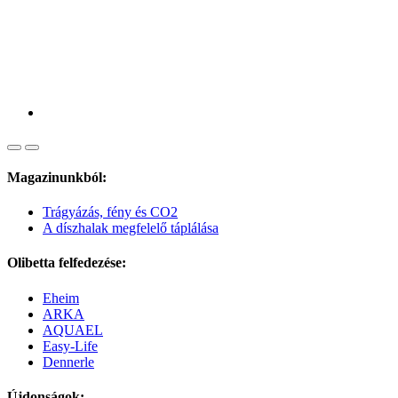
Magazinunkból:
Trágyázás, fény és CO2
A díszhalak megfelelő táplálása
Olibetta felfedezése:
Eheim
ARKA
AQUAEL
Easy-Life
Dennerle
Újdonságok: