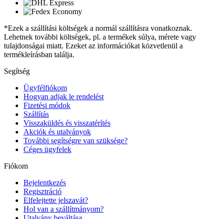
*Ezek a szállítási költségek a normál szállításra vonatkoznak.
Lehetnek további költségek, pl. a termékek súlya, mérete vagy
tulajdonságai miatt. Ezeket az információkat közvetlenül a
termékleírásban találja.
Segítség
Ügyfélfiókom
Hogyan adjak le rendelést
Fizetési módok
Szállítás
Visszaküldés és visszatérítés
Akciók és utalványok
További segítségre van szüksége?
Céges ügyfelek
Fiókom
Bejelentkezés
Regisztráció
Elfelejtette jelszavát?
Hol van a szállítmányom?
Utalvány beváltása