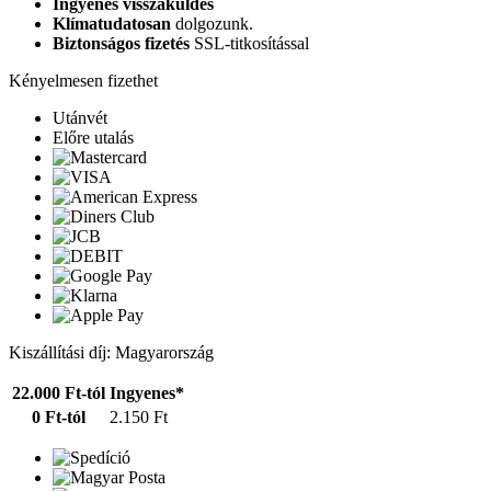
Ingyenes visszaküldés
Klímatudatosan
dolgozunk.
Biztonságos fizetés
SSL-titkosítással
Kényelmesen fizethet
Utánvét
Előre utalás
Kiszállítási díj: Magyarország
22.000 Ft-tól
Ingyenes*
0 Ft-tól
2.150 Ft