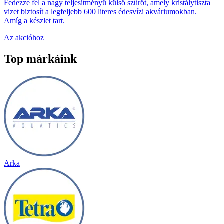
Fedezze fel a nagy teljesítményű külső szűrőt, amely kristálytiszta
vizet biztosít a legfeljebb 600 literes édesvízi akváriumokban.
Amíg a készlet tart.
Az akcióhoz
Top márkáink
Arka