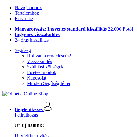
Navigációhoz
Tartalomhoz
Kosárhoz
Magyarország: Ingyenes standard kiszállítás
22.000 Ft-tól
Ingyenes visszaküldés
24 órás kiszállítás
Segítség
Hol van a rendelésem?
Visszaküldés
Szállítási költségek
Fizetési módok
Kapcsolat
Minden Segítség-téma
Bejelentkezés
Feliratkozás
Ön
új nálunk?
Ügyfélfiók nyitása