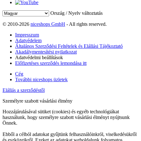
Ország / Nyelv változtatás
© 2010-2026
niceshops GmbH
- All rights reserved.
Impresszum
Adatvédelem
Általános Szerződési Feltételek és Elállási Tájékoztató
Akadálymentesítési nyilatkozat
Adatvédelmi beállítások
Előfizetéses szerződés lemondása itt
Cég
További niceshops üzletek
Elállás a szerződéstől
Személyre szabott vásárlási élmény
Hozzájárulásával sütiket (cookies) és egyéb technológiákat
használunk, hogy személyre szabott vásárlási élményt nyújtsunk
Önnek.
Ebből a célból adatokat gyűjtünk felhasználóinkról, viselkedésükről
és eszközeikről. Ezeket az adatokat weboldalunk folyamatos