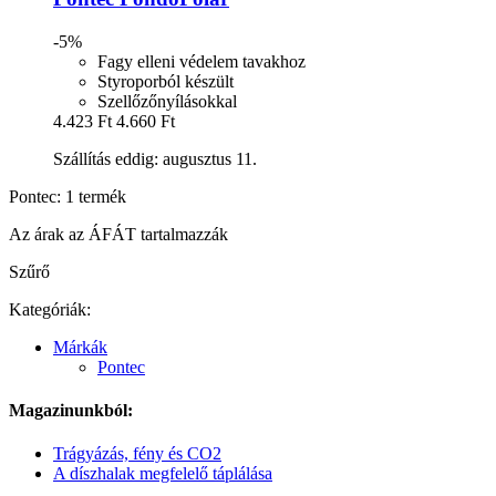
-5%
Fagy elleni védelem tavakhoz
Styroporból készült
Szellőzőnyílásokkal
4.423 Ft
4.660 Ft
Szállítás eddig: augusztus 11.
Pontec: 1 termék
Az árak az ÁFÁT tartalmazzák
Szűrő
Kategóriák:
Márkák
Pontec
Magazinunkból:
Trágyázás, fény és CO2
A díszhalak megfelelő táplálása