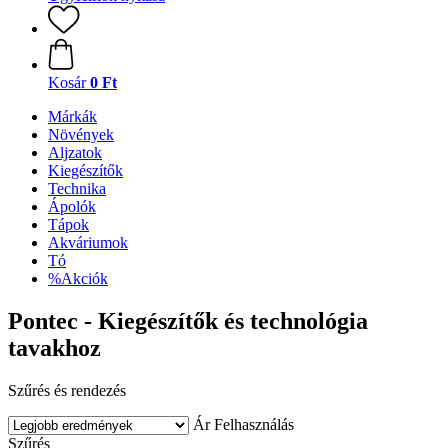
Kosár
0 Ft
Márkák
Növények
Aljzatok
Kiegészítők
Technika
Ápolók
Tápok
Akváriumok
Tó
%Akciók
Pontec - Kiegészítők és technológia
tavakhoz
Szűrés és rendezés
Ár
Felhasználás
Szűrés