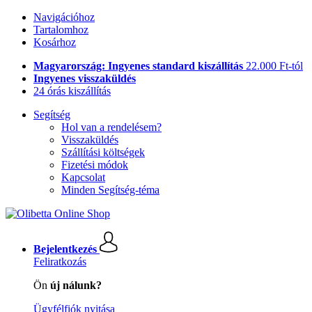
Navigációhoz
Tartalomhoz
Kosárhoz
Magyarország: Ingyenes standard kiszállítás
22.000 Ft-tól
Ingyenes visszaküldés
24 órás kiszállítás
Segítség
Hol van a rendelésem?
Visszaküldés
Szállítási költségek
Fizetési módok
Kapcsolat
Minden Segítség-téma
Bejelentkezés
Feliratkozás
Ön
új nálunk?
Ügyfélfiók nyitása