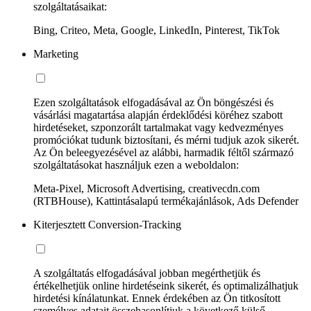
szolgáltatásaikat:
Bing, Criteo, Meta, Google, LinkedIn, Pinterest, TikTok
Marketing
Ezen szolgáltatások elfogadásával az Ön böngészési és
vásárlási magatartása alapján érdeklődési köréhez szabott
hirdetéseket, szponzorált tartalmakat vagy kedvezményes
promóciókat tudunk biztosítani, és mérni tudjuk azok sikerét.
Az Ön beleegyezésével az alábbi, harmadik féltől származó
szolgáltatásokat használjuk ezen a weboldalon:
Meta-Pixel, Microsoft Advertising, creativecdn.com
(RTBHouse), Kattintásalapú termékajánlások, Ads Defender
Kiterjesztett Conversion-Tracking
A szolgáltatás elfogadásával jobban megérthetjük és
értékelhetjük online hirdetéseink sikerét, és optimalizálhatjuk
hirdetési kínálatunkat. Ennek érdekében az Ön titkosított
személyes adatait összehasonlítjuk a következő külső