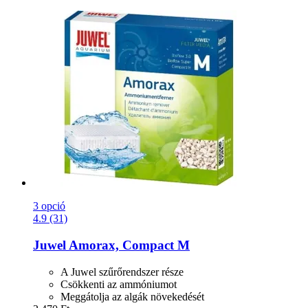
3 opció
4.9 (31)
Juwel
Amorax, Compact M
A Juwel szűrőrendszer része
Csökkenti az ammóniumot
Meggátolja az algák növekedését