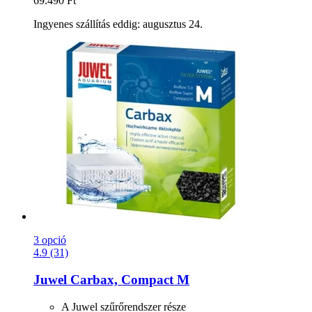
69.490 Ft
Ingyenes szállítás eddig: augusztus 24.
3 opció
4.9 (31)
Juwel
Carbax, Compact M
A Juwel szűrőrendszer része