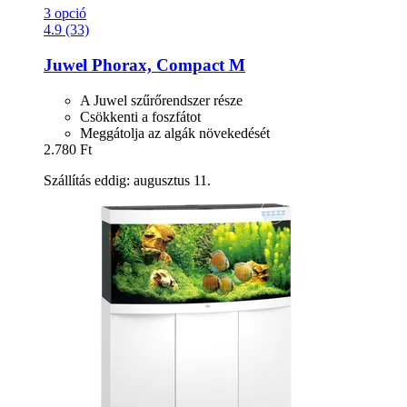
3 opció
4.9 (33)
Juwel
Phorax, Compact M
A Juwel szűrőrendszer része
Csökkenti a foszfátot
Meggátolja az algák növekedését
2.780 Ft
Szállítás eddig: augusztus 11.