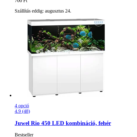
700 Ft
Szállítás eddig: augusztus 24.
4 opció
4.9 (48)
Juwel
Rio 450 LED kombináció, fehér
Bestseller