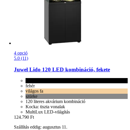
4 opció
5.0 (11)
Juwel
Lido 120 LED kombináció, fekete
fekete
fehér
világos fa
szürke
120 literes akvárium kombináció
Kocka: tiszta vonalak
MultiLux LED-világítás
124.790 Ft
Szállítás eddig: augusztus 11.