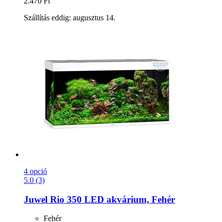
2.470 Ft
Szállítás eddig: augusztus 14.
4 opció
5.0 (3)
Juwel
Rio 350 LED akvárium, Fehér
Fehér