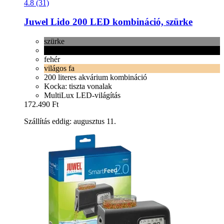
4.8 (31)
Juwel
Lido 200 LED kombináció, szürke
szürke
fekete
fehér
világos fa
200 literes akvárium kombináció
Kocka: tiszta vonalak
MultiLux LED-világítás
172.490 Ft
Szállítás eddig: augusztus 11.