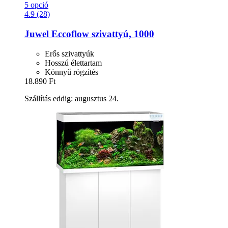
5 opció
4.9 (28)
Juwel
Eccoflow szivattyú, 1000
Erős szivattyúk
Hosszú élettartam
Könnyű rögzítés
18.890 Ft
Szállítás eddig: augusztus 24.