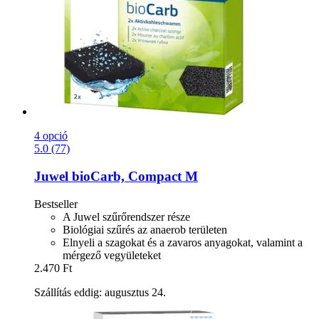
4 opció
5.0 (77)
Juwel
bioCarb, Compact M
Bestseller
A Juwel szűrőrendszer része
Biológiai szűrés az anaerob területen
Elnyeli a szagokat és a zavaros anyagokat, valamint a
mérgező vegyületeket
2.470 Ft
Szállítás eddig: augusztus 24.