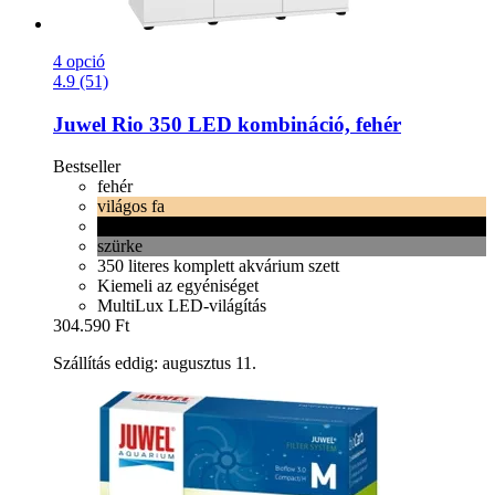
4 opció
4.9 (51)
Juwel
Rio 350 LED kombináció, fehér
Bestseller
fehér
világos fa
fekete
szürke
350 literes komplett akvárium szett
Kiemeli az egyéniséget
MultiLux LED-világítás
304.590 Ft
Szállítás eddig: augusztus 11.