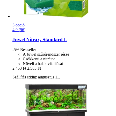
3 opció
4.9 (96)
Juwel
Nitrax, Standard L
-5%
Bestseller
A Juwel szűrőrendszer része
Csökkenti a nitrátot
Növeli a halak vitalitását
2.453 Ft
2.583 Ft
Szállítás eddig: augusztus 11.