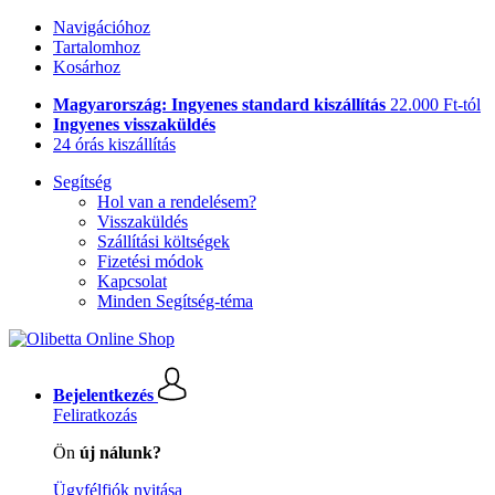
Navigációhoz
Tartalomhoz
Kosárhoz
Magyarország: Ingyenes standard kiszállítás
22.000 Ft-tól
Ingyenes visszaküldés
24 órás kiszállítás
Segítség
Hol van a rendelésem?
Visszaküldés
Szállítási költségek
Fizetési módok
Kapcsolat
Minden Segítség-téma
Bejelentkezés
Feliratkozás
Ön
új nálunk?
Ügyfélfiók nyitása