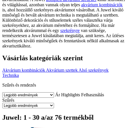
és világítással, azonban vannak olyan teljes
akvárium kombinációk
is, ahol hozzáillő szekrényes akváriumot vásárolhat. A Juwel kiváló
minőségű és bevált akvárium technika is megtalálható a szettben.
Különböző dekorációs és stíluselemek széles választéka várja
szekrényekhez, az akvárium méretéhez és formájához. Ha már
rendelkezik akvárummal és egy
szekrényre
van szüksége,
természetesen a Juwel kínálatában megtalálja, amit keres. Az ízléses
szekrények kiváló minőségűek és fenntartások nélkül alkalmasak az
akvarisztikához.
Vásárlás kategóriák szerint
Akvárium kombinációk
Akvárium szettek
Alsó szekrények
Technika
Szűrés és rendezés
Ár
Highlights
Felhasználás
Szűrés
Juwel: 1 - 30 a/az 76 termékből