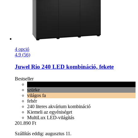
4 opció
4.9 (56)
Juwel
Rio 240 LED kombináció, fekete
Bestseller
fekete
szürke
világos fa
fehér
240 literes akvárium kombináció
Kiemeli az egyéniséget
MultiLux LED-világítás
201.890 Ft
Szállítás eddig: augusztus 11.