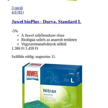
3 opció
4.9 (81)
Juwel
bioPlus -​ Durva, Standard L
-5%
A Juwel szűrőrendszer része
Biológiai szűrés az anaerob területen
Vegyszermaradványok nélkül
1.386 Ft
1.459 Ft
Szállítás eddig: augusztus 11.