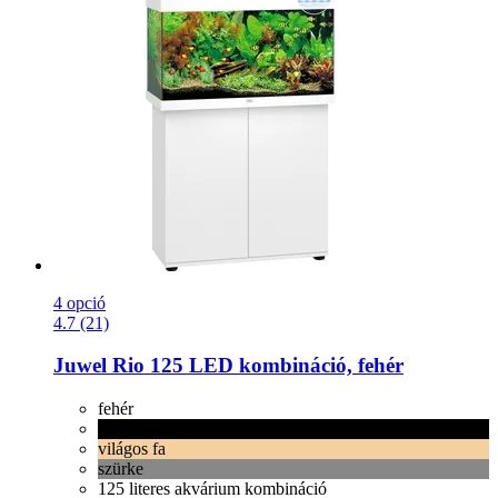
4 opció
4.7 (21)
Juwel
Rio 125 LED kombináció, fehér
fehér
fekete
világos fa
szürke
125 literes akvárium kombináció