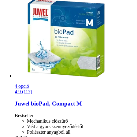
4 opció
4.9 (117)
Juwel
bioPad, Compact M
Bestseller
Mechanikus előszűrő
Véd a gyors szennyeződéstől
Poliészter anyagból áll