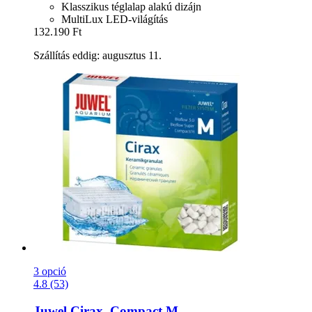
Klasszikus téglalap alakú dizájn
MultiLux LED-világítás
132.190 Ft
Szállítás eddig: augusztus 11.
3 opció
4.8 (53)
Juwel
Cirax, Compact M