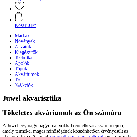
Kosár
0 Ft
Márkák
Növények
Aljzatok
Kiegészítők
Technika
Ápolók
Tápok
Akváriumok
Tó
%Akciók
Juwel akvarisztika
Tökéletes akváriumok az Ön számára
A Juwel egy nagy hagyományokkal rendelkező akváriumépítő,
amely termékei magas minőségének köszönhetően érvényesült az
akvarisztikába. A Juwel
komplett akvárium szetteket
kínál szűrőkkel