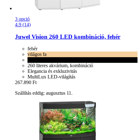
3 opció
4.9 (14)
Juwel
Vision 260 LED kombináció, fehér
fehér
világos fa
fekete
260 literes akvárium, kombináció
Elegancia és exkluzivitás
MultiLux LED-világítás
267.890 Ft
Szállítás eddig: augusztus 11.