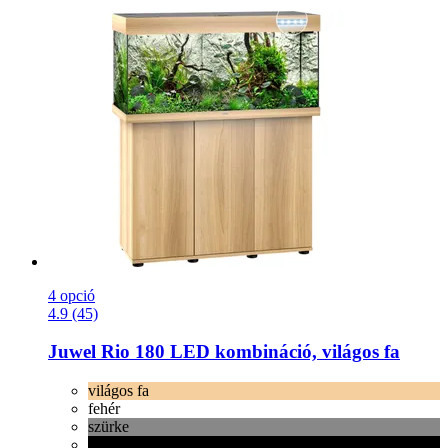
4 opció
4.9 (45)
Juwel
Rio 180 LED kombináció, világos fa
világos fa
fehér
szürke
fekete