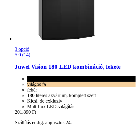
3 opció
5.0 (14)
Juwel
Vision 180 LED kombináció, fekete
fekete
világos fa
fehér
180 literes akvárium, komplett szett
Kicsi, de exkluzív
MultiLux LED-világítás
201.890 Ft
Szállítás eddig: augusztus 24.