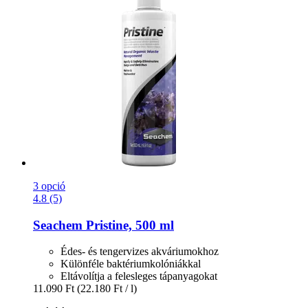
3 opció
4.8 (5)
Seachem
Pristine, 500 ml
Édes- és tengervizes akváriumokhoz
Különféle baktériumkolóniákkal
Eltávolítja a felesleges tápanyagokat
11.090 Ft
(22.180 Ft / l)