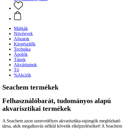
Márkák
Növények
Aljzatok
Kiegészítők
Technika
Ápolók
Tápok
Akváriumok
Tó
%Akciók
Seachem termékek
Felhasználóbarát, tudományos alapú
akvarisztikai termékek
A Seachem azon szenvedélyes akvarisztika-rajongók megbízható
társa, akik megalkuvás nélkül követik elképzeléseiket! A Seachem