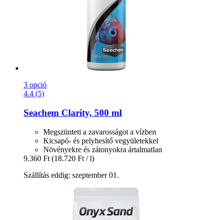
3 opció
4.4 (5)
Seachem
Clarity, 500 ml
Megszünteti a zavarosságot a vízben
Kicsapó- és pelyhesítő vegyületekkel
Növényekre és zátonyokra ártalmatlan
9.360 Ft
(18.720 Ft / l)
Szállítás eddig: szeptember 01.