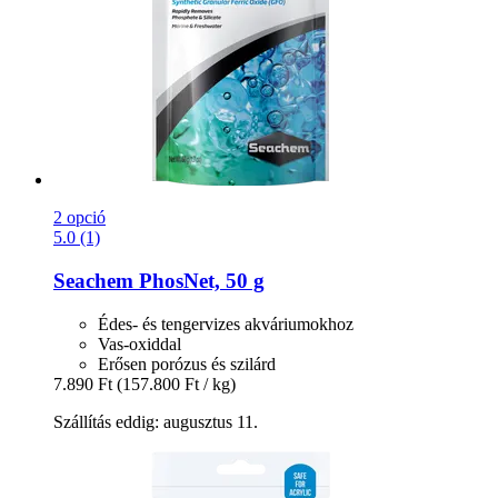
2 opció
5.0 (1)
Seachem
PhosNet, 50 g
Édes- és tengervizes akváriumokhoz
Vas-oxiddal
Erősen porózus és szilárd
7.890 Ft
(157.800 Ft / kg)
Szállítás eddig: augusztus 11.