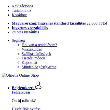
Navigációhoz
Tartalomhoz
Kosárhoz
Magyarország: Ingyenes standard kiszállítás
22.000 Ft-tól
Ingyenes visszaküldés
24 órás kiszállítás
Segítség
Hol van a rendelésem?
Visszaküldés
Szállítási költségek
Fizetési módok
Kapcsolat
Minden Segítség-téma
Bejelentkezés
Feliratkozás
Ön
új nálunk?
Ügyfélfiók nyitása