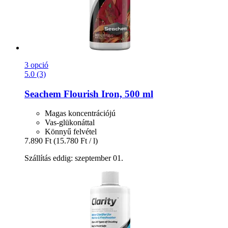
3 opció
5.0 (3)
Seachem
Flourish Iron, 500 ml
Magas koncentrációjú
Vas-glükonáttal
Könnyű felvétel
7.890 Ft
(15.780 Ft / l)
Szállítás eddig: szeptember 01.