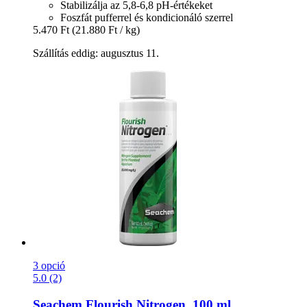
Stabilizálja az 5,8-6,8 pH-értékeket
Foszfát pufferrel és kondicionáló szerrel
5.470 Ft
(21.880 Ft / kg)
Szállítás eddig: augusztus 11.
3 opció
5.0 (2)
Seachem
Flourish Nitrogen, 100 ml