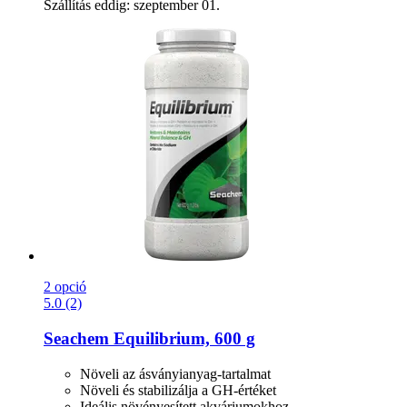
Szállítás eddig: szeptember 01.
2 opció
5.0 (2)
Seachem
Equilibrium, 600 g
Növeli az ásványianyag-tartalmat
Növeli és stabilizálja a GH-értéket
Ideális növényesített akváriumokhoz