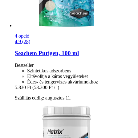
4 opció
4.9 (28)
Seachem
Purigen, 100 ml
Bestseller
Szintetikus adszorbens
Eltávolítja a káros vegyületeket
Édes- és tengervizes akváriumokhoz
5.830 Ft
(58.300 Ft / l)
Szállítás eddig: augusztus 11.