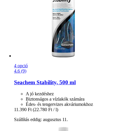
4 opció
4.6 (9)
Seachem
Stability, 500 ml
A jó kezdéshez
Biztonságos a vízlakók számára
Édes- és tengervizes akváriumokhoz
11.390 Ft
(22.780 Ft / l)
Szállítás eddig: augusztus 11.