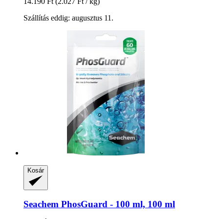
14.190 Ft
(2.027 Ft / kg)
Szállítás eddig: augusztus 11.
Kosár
Seachem
PhosGuard -​ 100 ml, 100 ml