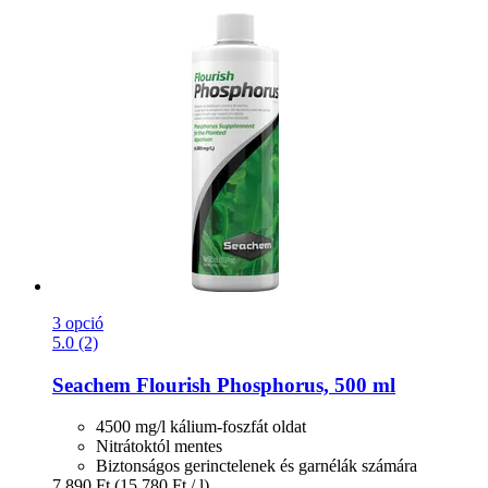
3 opció
5.0 (2)
Seachem
Flourish Phosphorus, 500 ml
4500 mg/l kálium-foszfát oldat
Nitrátoktól mentes
Biztonságos gerinctelenek és garnélák számára
7.890 Ft
(15.780 Ft / l)