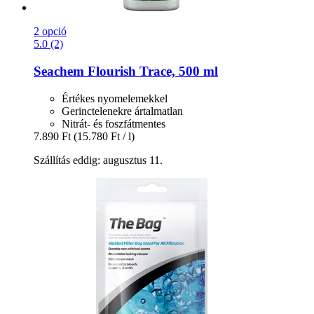
2 opció
5.0 (2)
Seachem
Flourish Trace, 500 ml
Értékes nyomelemekkel
Gerinctelenekre ártalmatlan
Nitrát- és foszfátmentes
7.890 Ft
(15.780 Ft / l)
Szállítás eddig: augusztus 11.