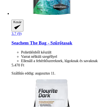
Kosár
3.7 (9)
Seachem
The Bag -​ Szűrőtasak
Polietilénből készült
Varrat nélküli szegéllyel
Ellenáll a fehérítőszereknek, lúgoknak és savaknak
5.470 Ft
Szállítás eddig: augusztus 11.