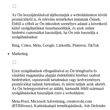
Az Ön hozzájárulásával tájékoztatjuk a weboldalunkon kívüli
promóciókról is, és releváns termékeket mutatunk Önnek.
Ebből a célból az Ön titkosított személyes adatait a következő
külső szolgáltatókkal összehasonlítjuk, és azok online
hirdetési csatornáikat használjuk, ha Ön már használja a
szolgáltatásaikat:
Bing, Criteo, Meta, Google, LinkedIn, Pinterest, TikTok
Marketing
Ezen szolgáltatások elfogadásával az Ön böngészési és
vásárlási magatartása alapján érdeklődési köréhez szabott
hirdetéseket, szponzorált tartalmakat vagy kedvezményes
promóciókat tudunk biztosítani, és mérni tudjuk azok sikerét.
Az Ön beleegyezésével az alábbi, harmadik féltől származó
szolgáltatásokat használjuk ezen a weboldalon:
Meta-Pixel, Microsoft Advertising, creativecdn.com
(RTBHouse), Kattintásalapú termékajánlások, Ads Defender