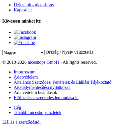
Üzleteink - nice shops
Kapcsolat
Kövessen minket itt:
Ország / Nyelv változtatás
© 2010-2026
niceshops GmbH
- All rights reserved.
Impresszum
Adatvédelem
Általános Szerződési Feltételek és Elállási Tájékoztató
Akadálymentesítési nyilatkozat
Adatvédelmi beállítások
Előfizetéses szerződés lemondása itt
Cég
További niceshops üzletek
Elállás a szerződéstől