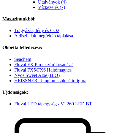
Utalványok (4)
Vízkezelés (7)
Magazinunkból:
Trágyázás, fény és CO2
A díszhalak megfelelő táplálása
Olibetta felfedezése:
Seachem
Fluval FX Piros szűrőkosár 1/2
Fluval FX5/FX6 Hajtómágnes
Nyos Sweet Aloe (BIO)
HEISSNER Templomi stílusú tófigura
Újdonságok:
Fluval LED tápegység - VI 260 LED BT