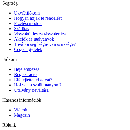
Segítség
Ügyfélfiókom
Hogyan adjak le rendelést
Fizetési módok
Szállítás
Visszaküldés és visszatérítés
Akciók és utalványok
További segítségre van szüksége?
Céges ügyfelek
Fiókom
Bejelentkezés
Regisztráció
Elfelejtette jelszavát?
Hol van a szállítmányom?
Utalvány beváltása
Hasznos információk
Videók
Magazin
Rólunk