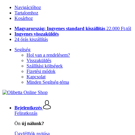
Navigációhoz
Tartalomhoz
Kosárhoz
Magyarország: Ingyenes standard kiszállítás
22.000 Ft-tól
Ingyenes visszaküldés
24 órás kiszállítás
Segítség
Hol van a rendelésem?
Visszaküldés
Szállítási költségek
Fizetési módok
Kapcsolat
Minden Segítség-téma
Bejelentkezés
Feliratkozás
Ön
új nálunk?
Ügyfélfiók nyitása