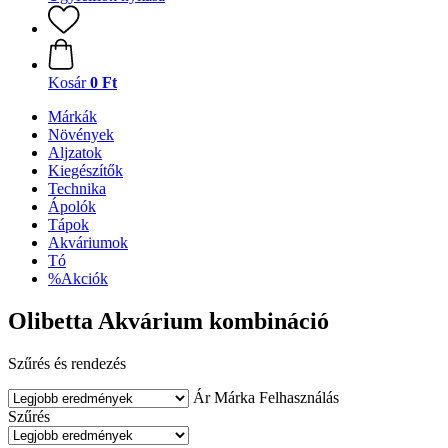
Kosár
0 Ft
Márkák
Növények
Aljzatok
Kiegészítők
Technika
Ápolók
Tápok
Akváriumok
Tó
%Akciók
Olibetta Akvárium kombináció
Szűrés és rendezés
Ár
Márka
Felhasználás
Szűrés