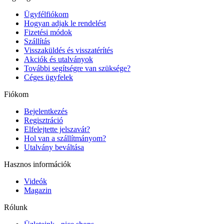
Ügyfélfiókom
Hogyan adjak le rendelést
Fizetési módok
Szállítás
Visszaküldés és visszatérítés
Akciók és utalványok
További segítségre van szüksége?
Céges ügyfelek
Fiókom
Bejelentkezés
Regisztráció
Elfelejtette jelszavát?
Hol van a szállítmányom?
Utalvány beváltása
Hasznos információk
Videók
Magazin
Rólunk