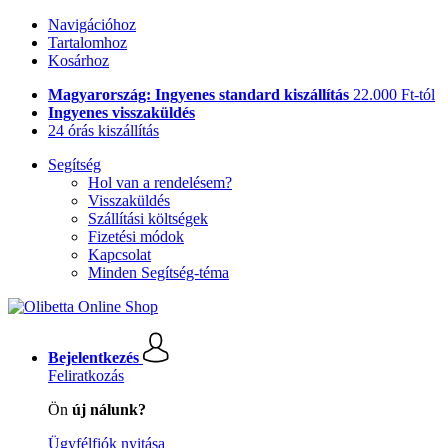
Navigációhoz
Tartalomhoz
Kosárhoz
Magyarország: Ingyenes standard kiszállítás
22.000 Ft-tól
Ingyenes visszaküldés
24 órás kiszállítás
Segítség
Hol van a rendelésem?
Visszaküldés
Szállítási költségek
Fizetési módok
Kapcsolat
Minden Segítség-téma
Bejelentkezés
Feliratkozás
Ön
új nálunk?
Ügyfélfiók nyitása