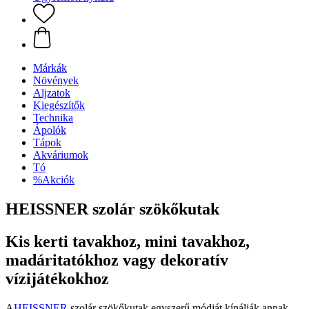
Márkák
Növények
Aljzatok
Kiegészítők
Technika
Ápolók
Tápok
Akváriumok
Tó
%Akciók
HEISSNER szolár szökőkutak
Kis kerti tavakhoz, mini tavakhoz,
madáritatókhoz vagy dekoratív
vízijátékokhoz
A
HEISSNER
szolár szökőkutak egyszerű módját kínálják annak,