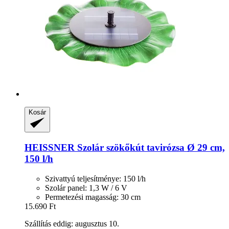
Kosár
HEISSNER
Szolár szökőkút tavirózsa Ø 29 cm,
150 l/h
Szivattyú teljesítménye: 150 l/h
Szolár panel: 1,3 W / 6 V
Permetezési magasság: 30 cm
15.690 Ft
Szállítás eddig: augusztus 10.