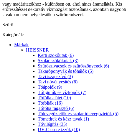
vagy madáritatókhoz - különösen ott, ahol nincs áramellátás. Kis
erőfeszítéssel dekoratív vízmozgást biztosítanak, azonban nagyobb
tavakban nem helyettesítik a szűrőrendszert.
Szűrő
Kategóriák:
Márkák
HEISSNER
Kerti szökőutak (6)
Szolár szökőkutak (3)
Szűrőszivacsok és szűrőszőnyegek (6)
Takaróponyvák és tóhálók (5)
Tavi iszapszívó (3)
Tavi növényesítés (6)
Tóápolók (9)
Tófigurák és vízköpők (7)
Tófólia alátét (10)
Tófóliák (16)
Tófólia ragasztó (6)
Tólevegőztetők és szolár tólevegőztetők (5)
Tómedrek és kész tavak (1)
Tóvilágítás (35)
UV-C csere izzók (10)