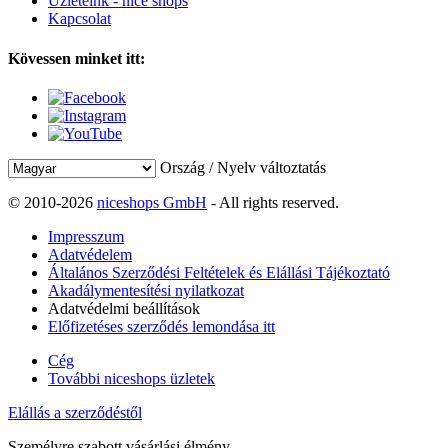
Üzleteink - nice shops
Kapcsolat
Kövessen minket itt:
Ország / Nyelv változtatás
© 2010-2026
niceshops GmbH
- All rights reserved.
Impresszum
Adatvédelem
Általános Szerződési Feltételek és Elállási Tájékoztató
Akadálymentesítési nyilatkozat
Adatvédelmi beállítások
Előfizetéses szerződés lemondása itt
Cég
További niceshops üzletek
Elállás a szerződéstől
Személyre szabott vásárlási élmény