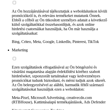
Az Ön hozzájárulásával tájékoztatjuk a weboldalunkon kívüli
promóciókról is, és releváns termékeket mutatunk Önnek.
Ebből a célból az Ön titkosított személyes adatait a következő
külső szolgáltatókkal összehasonlítjuk, és azok online
hirdetési csatornáikat használjuk, ha Ön már használja a
szolgáltatásaikat:
Bing, Criteo, Meta, Google, LinkedIn, Pinterest, TikTok
Marketing
Ezen szolgáltatások elfogadásával az Ön böngészési és
vásárlási magatartása alapján érdeklődési köréhez szabott
hirdetéseket, szponzorált tartalmakat vagy kedvezményes
promóciókat tudunk biztosítani, és mérni tudjuk azok sikerét.
Az Ön beleegyezésével az alábbi, harmadik féltől származó
szolgáltatásokat használjuk ezen a weboldalon:
Meta-Pixel, Microsoft Advertising, creativecdn.com
(RTBHouse), Kattintásalapú termékajánlások, Ads Defender