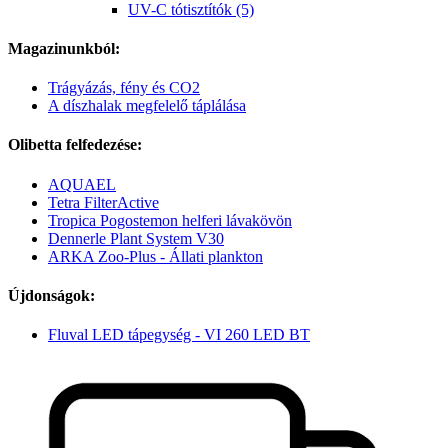
UV-C tótisztítók (5)
Magazinunkból:
Trágyázás, fény és CO2
A díszhalak megfelelő táplálása
Olibetta felfedezése:
AQUAEL
Tetra FilterActive
Tropica Pogostemon helferi lávakövön
Dennerle Plant System V30
ARKA Zoo-Plus - Állati plankton
Újdonságok:
Fluval LED tápegység - VI 260 LED BT