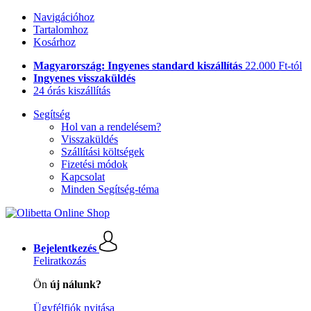
Navigációhoz
Tartalomhoz
Kosárhoz
Magyarország: Ingyenes standard kiszállítás
22.000 Ft-tól
Ingyenes visszaküldés
24 órás kiszállítás
Segítség
Hol van a rendelésem?
Visszaküldés
Szállítási költségek
Fizetési módok
Kapcsolat
Minden Segítség-téma
Bejelentkezés
Feliratkozás
Ön
új nálunk?
Ügyfélfiók nyitása