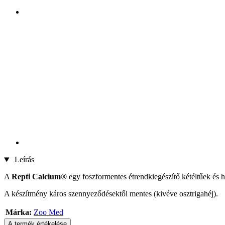
Leírás
A
Repti Calcium®
egy foszformentes étrendkiegészítő kétéltűek és 
A készítmény káros szennyeződésektől mentes (kivéve osztrigahéj).
Márka:
Zoo Med
A termék értékelése