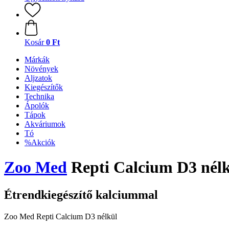
Kosár
0 Ft
Márkák
Növények
Aljzatok
Kiegészítők
Technika
Ápolók
Tápok
Akváriumok
Tó
%Akciók
Zoo Med
Repti Calcium D3 nél
Étrendkiegészítő kalciummal
Zoo Med Repti Calcium D3 nélkül