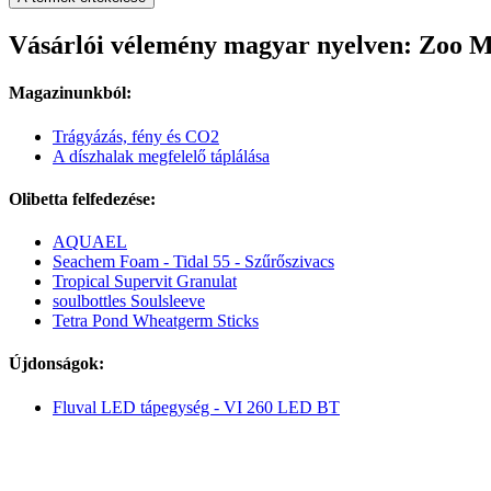
Vásárlói vélemény magyar nyelven: Zoo M
Magazinunkból:
Trágyázás, fény és CO2
A díszhalak megfelelő táplálása
Olibetta felfedezése:
AQUAEL
Seachem Foam - Tidal 55 - Szűrőszivacs
Tropical Supervit Granulat
soulbottles Soulsleeve
Tetra Pond Wheatgerm Sticks
Újdonságok:
Fluval LED tápegység - VI 260 LED BT