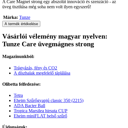
A Care Magnet strong egy abszolút innováció és szenzáció - az
üveg tisztítása még soha nem volt ilyen egyszerű!
Márka:
Tunze
A termék értékelése
Vásárlói vélemény magyar nyelven:
Tunze Care üvegmágnes strong
Magazinunkból:
Trágyázás, fény és CO2
A díszhalak megfelelő táplálása
Olibetta felfedezése:
Tetra
Eheim Szűrőgyapjú classic 350 (2215)
ADA Bacter Ball
Tropica Marsilea hirsuta CUP
Eheim miniFLAT belső szűrő
Újdonságok: