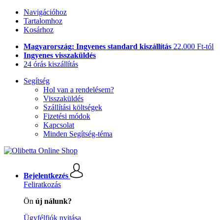
Navigációhoz
Tartalomhoz
Kosárhoz
Magyarország: Ingyenes standard kiszállítás
22.000 Ft-tól
Ingyenes visszaküldés
24 órás kiszállítás
Segítség
Hol van a rendelésem?
Visszaküldés
Szállítási költségek
Fizetési módok
Kapcsolat
Minden Segítség-téma
Bejelentkezés
Feliratkozás
Ön
új nálunk?
Ügyfélfiók nyitása