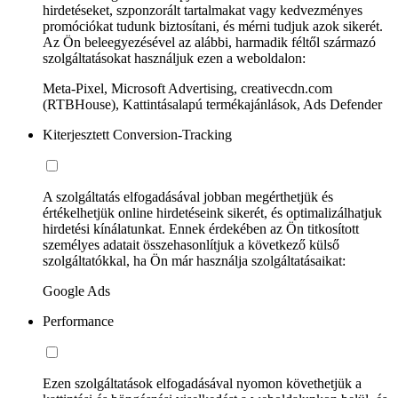
hirdetéseket, szponzorált tartalmakat vagy kedvezményes
promóciókat tudunk biztosítani, és mérni tudjuk azok sikerét.
Az Ön beleegyezésével az alábbi, harmadik féltől származó
szolgáltatásokat használjuk ezen a weboldalon:
Meta-Pixel, Microsoft Advertising, creativecdn.com
(RTBHouse), Kattintásalapú termékajánlások, Ads Defender
Kiterjesztett Conversion-Tracking
A szolgáltatás elfogadásával jobban megérthetjük és
értékelhetjük online hirdetéseink sikerét, és optimalizálhatjuk
hirdetési kínálatunkat. Ennek érdekében az Ön titkosított
személyes adatait összehasonlítjuk a következő külső
szolgáltatókkal, ha Ön már használja szolgáltatásaikat:
Google Ads
Performance
Ezen szolgáltatások elfogadásával nyomon követhetjük a