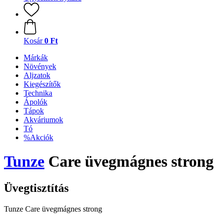
Kosár
0 Ft
Márkák
Növények
Aljzatok
Kiegészítők
Technika
Ápolók
Tápok
Akváriumok
Tó
%Akciók
Tunze
Care üvegmágnes strong
Üvegtisztítás
Tunze Care üvegmágnes strong