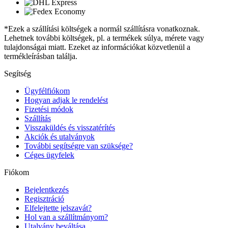
*Ezek a szállítási költségek a normál szállításra vonatkoznak.
Lehetnek további költségek, pl. a termékek súlya, mérete vagy
tulajdonságai miatt. Ezeket az információkat közvetlenül a
termékleírásban találja.
Segítség
Ügyfélfiókom
Hogyan adjak le rendelést
Fizetési módok
Szállítás
Visszaküldés és visszatérítés
Akciók és utalványok
További segítségre van szüksége?
Céges ügyfelek
Fiókom
Bejelentkezés
Regisztráció
Elfelejtette jelszavát?
Hol van a szállítmányom?
Utalvány beváltása