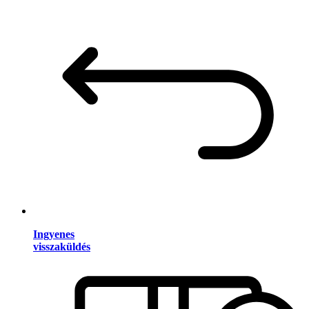
Ingyenes
visszaküldés