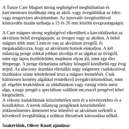
A Tunze Care Magnet strong segítségével megbízhatóan és
karcmentesen tisztíthatja meg az akril- vagy üvegtáblákat az édes-
vagy tengervizes akváriumban. Az innovatív üvegtisztítóval
könnyedén tisztán tarthatja a 15 és 20 mm közötti üvegvastagságot.
A Care mágnes strong segítségével elkerülheti a karcolódásokat az
akvárium belső üveglapajain, az üvegen vagy az akrilon. A belső
mágnes több mint 3 mm-re van az akvárium üvegtől, és
megakadályozza, hogy az akváriumi homok elakadjon. A két
műanyag penge sokkal jobban távolítja el az algákat az üvegről,
mint egy lapos tisztítófelület, majdnem olyan jól, mint egy éles
fémpenge. A penge élettartama néhány hónaptól körülbelül egy évig
terjed. Az alacsony áramlási ellenállás nagy mágneses csatlakozóval
tisztításkor szinte lehetetlenné teszi a mágnes leemelését. Csak
különösen kemény algákkal rendelkező üvegakváriumokban, mint
pl. régebbi lerakódások az oldalfalakon vagy vastag vörös mész
alga, a nagy pengét a speciálisan szállított me,esacél pengével lehet
kiegészíteni.
A vékony kialakításnak köszönhetően nem ér a növényekhez és a
korallokhoz. A kerek műanyag pengéknek köszönhetően
zökkenőmentes átmenetet tesz lehetővé az akvárium széleitől a
következő üvegtáblákig a szilikon illesztések károsodása nélkül.
Szakértőnk, Oliver Knott ajánlása: