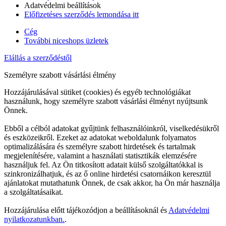
Adatvédelmi beállítások
Előfizetéses szerződés lemondása itt
Cég
További niceshops üzletek
Elállás a szerződéstől
Személyre szabott vásárlási élmény
Hozzájárulásával sütiket (cookies) és egyéb technológiákat
használunk, hogy személyre szabott vásárlási élményt nyújtsunk
Önnek.
Ebből a célból adatokat gyűjtünk felhasználóinkról, viselkedésükről
és eszközeikről. Ezeket az adatokat weboldalunk folyamatos
optimalizálására és személyre szabott hirdetések és tartalmak
megjelenítésére, valamint a használati statisztikák elemzésére
használjuk fel. Az Ön titkosított adatait külső szolgáltatókkal is
szinkronizálhatjuk, és az ő online hirdetési csatornáikon keresztül
ajánlatokat mutathatunk Önnek, de csak akkor, ha Ön már használja
a szolgáltatásaikat.
Hozzájárulása előtt tájékozódjon a beállításoknál és
Adatvédelmi
nyilatkozatunkban.
.