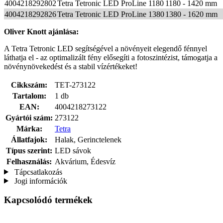
4004218292802
Tetra Tetronic LED ProLine 1180
1180 - 1420 mm
4004218292826
Tetra Tetronic LED ProLine 1380
1380 - 1620 mm
Oliver Knott ajánlása:
A Tetra Tetronic LED segítségével a növényeit elegendő fénnyel
láthatja el - az optimalizált fény elősegíti a fotoszintézist, támogatja a
növénynövekedést és a stabil vízértékeket!
Cikkszám:
TET-273122
Tartalom:
1 db
EAN:
4004218273122
Gyártói szám:
273122
Márka:
Tetra
Állatfajok:
Halak, Gerinctelenek
Típus szerint:
LED sávok
Felhasználás:
Akvárium, Édesvíz
Tápcsatlakozás
Jogi információk
Kapcsolódó termékek