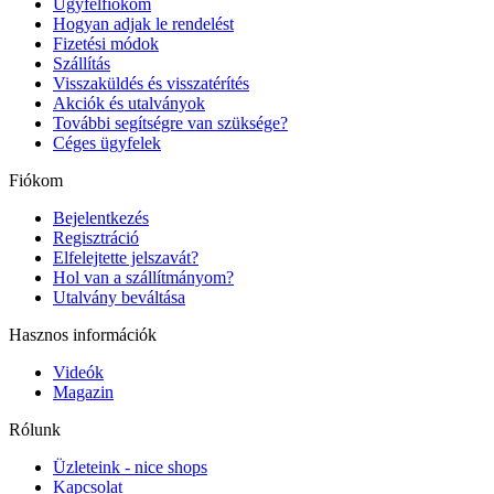
Ügyfélfiókom
Hogyan adjak le rendelést
Fizetési módok
Szállítás
Visszaküldés és visszatérítés
Akciók és utalványok
További segítségre van szüksége?
Céges ügyfelek
Fiókom
Bejelentkezés
Regisztráció
Elfelejtette jelszavát?
Hol van a szállítmányom?
Utalvány beváltása
Hasznos információk
Videók
Magazin
Rólunk
Üzleteink - nice shops
Kapcsolat