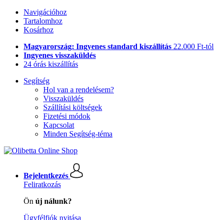
Navigációhoz
Tartalomhoz
Kosárhoz
Magyarország: Ingyenes standard kiszállítás
22.000 Ft-tól
Ingyenes visszaküldés
24 órás kiszállítás
Segítség
Hol van a rendelésem?
Visszaküldés
Szállítási költségek
Fizetési módok
Kapcsolat
Minden Segítség-téma
Bejelentkezés
Feliratkozás
Ön
új nálunk?
Ügyfélfiók nyitása