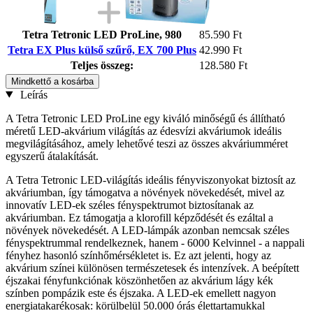
Tetra Tetronic LED ProLine, 980
85.590 Ft
Tetra EX Plus külső szűrő, EX 700 Plus
42.990 Ft
Teljes összeg:
128.580 Ft
Mindkettő a kosárba
Leírás
A Tetra Tetronic LED ProLine egy kiváló minőségű és állítható
méretű LED-akvárium világítás az édesvízi akváriumok ideális
megvilágításához, amely lehetővé teszi az összes akváriumméret
egyszerű átalakítását.
A Tetra Tetronic LED-világítás ideális fényviszonyokat biztosít az
akváriumban, így támogatva a növények növekedését, mivel az
innovatív LED-ek széles fényspektrumot biztosítanak az
akváriumban. Ez támogatja a klorofill képződését és ezáltal a
növények növekedését. A LED-lámpák azonban nemcsak széles
fényspektrummal rendelkeznek, hanem - 6000 Kelvinnel - a nappali
fényhez hasonló színhőmérsékletet is. Ez azt jelenti, hogy az
akvárium színei különösen természetesek és intenzívek. A beépített
éjszakai fényfunkciónak köszönhetően az akvárium lágy kék
színben pompázik este és éjszaka. A LED-ek emellett nagyon
energiatakarékosak: körülbelül 50.000 órás élettartamukkal