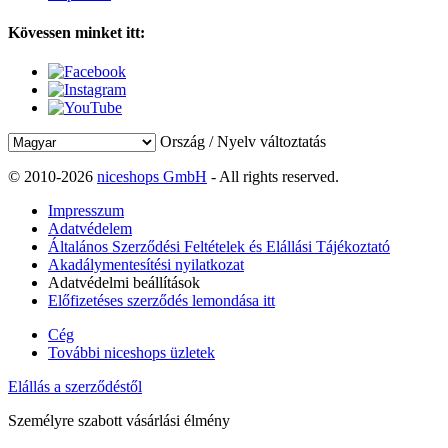
Kövessen minket itt:
Ország / Nyelv változtatás
© 2010-2026
niceshops GmbH
- All rights reserved.
Impresszum
Adatvédelem
Általános Szerződési Feltételek és Elállási Tájékoztató
Akadálymentesítési nyilatkozat
Adatvédelmi beállítások
Előfizetéses szerződés lemondása itt
Cég
További niceshops üzletek
Elállás a szerződéstől
Személyre szabott vásárlási élmény