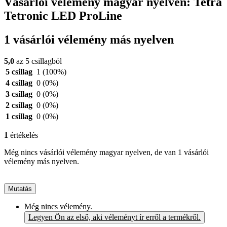
Vásárlói vélemény magyar nyelven: Tetra
Tetronic LED ProLine
1 vásárlói vélemény más nyelven
5,0
az 5 csillagból
5 csillag
1
(100%)
4 csillag
0
(0%)
3 csillag
0
(0%)
2 csillag
0
(0%)
1 csillag
0
(0%)
1
értékelés
Még nincs vásárlói vélemény magyar nyelven, de van 1 vásárlói
vélemény más nyelven.
Mutatás
Még nincs vélemény.
Legyen Ön az első, aki véleményt ír erről a termékről.