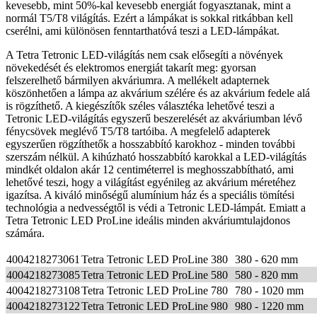
kevesebb, mint 50%-kal kevesebb energiát fogyasztanak, mint a
normál T5/T8 világítás. Ezért a lámpákat is sokkal ritkábban kell
cserélni, ami különösen fenntarthatóvá teszi a LED-lámpákat.
A Tetra Tetronic LED-világítás nem csak elősegíti a növények
növekedését és elektromos energiát takarít meg: gyorsan
felszerelhető bármilyen akváriumra. A mellékelt adapternek
köszönhetően a lámpa az akvárium szélére és az akvárium fedele alá
is rögzíthető. A kiegészítők széles választéka lehetővé teszi a
Tetronic LED-világítás egyszerű beszerelését az akváriumban lévő
fénycsövek meglévő T5/T8 tartóiba. A megfelelő adapterek
egyszerűen rögzíthetők a hosszabbító karokhoz - minden további
szerszám nélkül. A kihúzható hosszabbító karokkal a LED-világítás
mindkét oldalon akár 12 centiméterrel is meghosszabbítható, ami
lehetővé teszi, hogy a világítást egyénileg az akvárium méretéhez
igazítsa. A kiváló minőségű alumínium ház és a speciális tömítési
technológia a nedvességtől is védi a Tetronic LED-lámpát. Emiatt a
Tetra Tetronic LED ProLine ideális minden akváriumtulajdonos
számára.
4004218273061
Tetra Tetronic LED ProLine 380
380 - 620 mm
4004218273085
Tetra Tetronic LED ProLine 580
580 - 820 mm
4004218273108
Tetra Tetronic LED ProLine 780
780 - 1020 mm
4004218273122
Tetra Tetronic LED ProLine 980
980 - 1220 mm