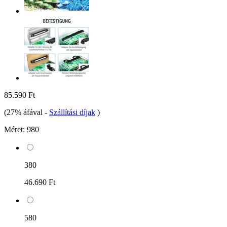
85.590 Ft
(27% áfával
-
Szállítási díjak
)
Méret:
980
380
46.690 Ft
580