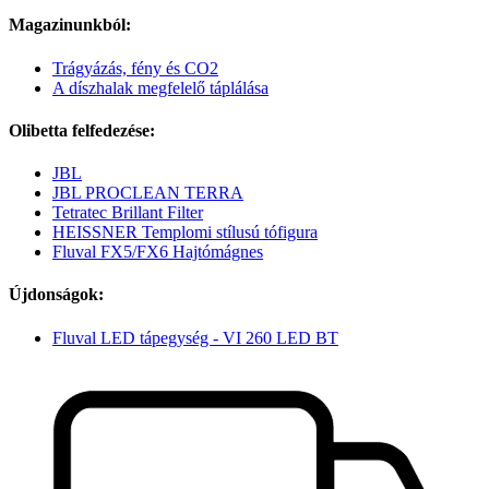
Magazinunkból:
Trágyázás, fény és CO2
A díszhalak megfelelő táplálása
Olibetta felfedezése:
JBL
JBL PROCLEAN TERRA
Tetratec Brillant Filter
HEISSNER Templomi stílusú tófigura
Fluval FX5/FX6 Hajtómágnes
Újdonságok:
Fluval LED tápegység - VI 260 LED BT