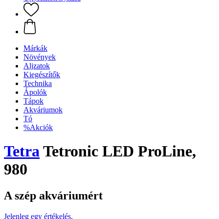
Márkák
Növények
Aljzatok
Kiegészítők
Technika
Ápolók
Tápok
Akváriumok
Tó
%Akciók
Tetra
Tetronic LED ProLine,
980
A szép akváriumért
Jelenleg egy értékelés.