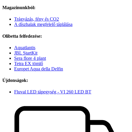
Magazinunkból:
Trágyázás, fény és CO2
A díszhalak megfelelő táplálása
Olibetta felfedezése:
Aquatlantis
JBL StartKit
Sera flore 4 plant
Tetra EX tömlő
Europet Aqua della Delfin
Újdonságok:
Fluval LED tápegység - VI 260 LED BT