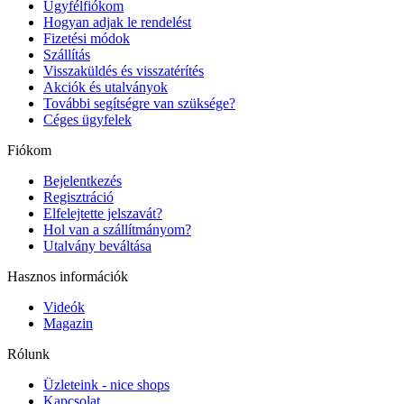
Ügyfélfiókom
Hogyan adjak le rendelést
Fizetési módok
Szállítás
Visszaküldés és visszatérítés
Akciók és utalványok
További segítségre van szüksége?
Céges ügyfelek
Fiókom
Bejelentkezés
Regisztráció
Elfelejtette jelszavát?
Hol van a szállítmányom?
Utalvány beváltása
Hasznos információk
Videók
Magazin
Rólunk
Üzleteink - nice shops
Kapcsolat