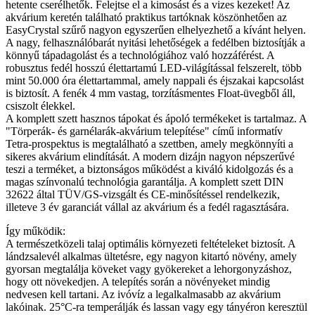
hetente cserélhetők. Felejtse el a kimosást és a vizes kezeket! Az
akvárium keretén található praktikus tartóknak köszönhetően az
EasyCrystal szűrő nagyon egyszerűen elhelyezhető a kívánt helyen.
A nagy, felhasználóbarát nyitási lehetőségek a fedélben biztosítják a
könnyű tápadagolást és a technológiához való hozzáférést. A
robusztus fedél hosszú élettartamú LED-világítással felszerelt, több
mint 50.000 óra élettartammal, amely nappali és éjszakai kapcsolást
is biztosít. A fenék 4 mm vastag, torzításmentes Float-üvegből áll,
csiszolt élekkel.
A komplett szett hasznos tápokat és ápoló termékeket is tartalmaz. A
"Törperák- és garnélarák-akvárium telepítése" című informatív
Tetra-prospektus is megtalálható a szettben, amely megkönnyíti a
sikeres akvárium elindítását. A modern dizájn nagyon népszerűvé
teszi a terméket, a biztonságos működést a kiváló kidolgozás és a
magas színvonalú technológia garantálja. A komplett szett DIN
32622 által TÜV/GS-vizsgált és CE-minősítéssel rendelkezik,
illeteve 3 év garanciát vállal az akvárium és a fedél ragasztására.
Így működik:
A természetközeli talaj optimális környezeti feltételeket biztosít. A
lándzsalevél alkalmas ültetésre, egy nagyon kitartó növény, amely
gyorsan megtalálja köveket vagy gyökereket a lehorgonyzáshoz,
hogy ott növekedjen. A telepítés során a növényeket mindig
nedvesen kell tartani. Az ivóvíz a legalkalmasabb az akvárium
lakóinak. 25°C-ra temperálják és lassan vagy egy tányéron keresztül