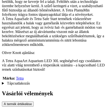
betöltik, hogy ne keverje fel a talajt. Feltöltés után a technológia
üzembe helyezésre kerül. A szűrő keringeti a vizet, a szabályozható
fűtő biztosítja az állandó hőmérsékletet. A Tetra PlantaMin
folyékony trágya fontos tápanyagokkal látja el a növényeket.
A Tetra AquaSafe és Tetra Safe Start termékek vízkezelésre
használandók a halak vagy garnélarák közvetlen telepítésekor. Ez
egyrészt azt jelenti, hogy az ivóviz hal- és garnélabarát módon van
kezelve. Másrészt az új akváriumba viszont már az állatok
beköltözésekor megtalálhatóak a szükséges szűrőbaktériumok, így a
halakra mérgező ammónium/ammónia és nitrit lebontása
zökkenőmentesen működik.
Oliver Knott ajánlása:
A Tetra AquaArt Aquarium LED 30L segítségével egy csodálatos
víz alatti világ teremthető a törperákok számára - a kapcsolható LED
remek színhatásokat biztosít!
Márka:
Tetra
Tápcsatlakozás
Vásárlói vélemények
A termék értékelése