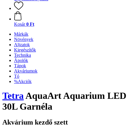
Kosár
0 Ft
Márkák
Növények
Aljzatok
Kiegészítők
Technika
Ápolók
Tápok
Akváriumok
Tó
%Akciók
Tetra
AquaArt Aquarium LED
30L Garnéla
Akvárium kezdő szett