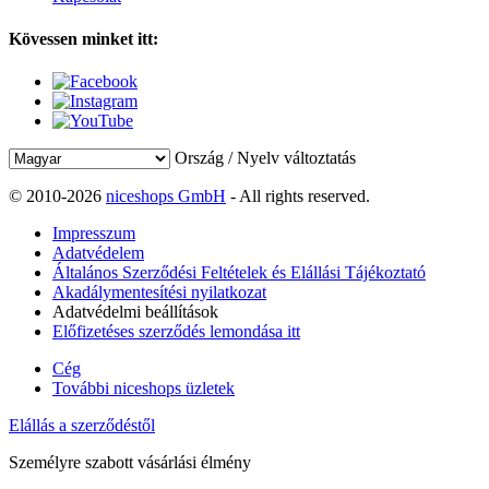
Kövessen minket itt:
Ország / Nyelv változtatás
© 2010-2026
niceshops GmbH
- All rights reserved.
Impresszum
Adatvédelem
Általános Szerződési Feltételek és Elállási Tájékoztató
Akadálymentesítési nyilatkozat
Adatvédelmi beállítások
Előfizetéses szerződés lemondása itt
Cég
További niceshops üzletek
Elállás a szerződéstől
Személyre szabott vásárlási élmény