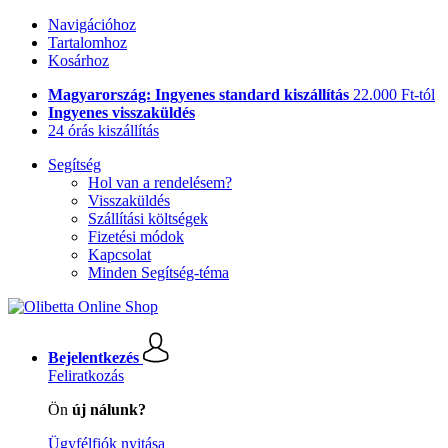
Navigációhoz
Tartalomhoz
Kosárhoz
Magyarország: Ingyenes standard kiszállítás
22.000 Ft-tól
Ingyenes visszaküldés
24 órás kiszállítás
Segítség
Hol van a rendelésem?
Visszaküldés
Szállítási költségek
Fizetési módok
Kapcsolat
Minden Segítség-téma
Bejelentkezés
Feliratkozás
Ön
új nálunk?
Ügyfélfiók nyitása