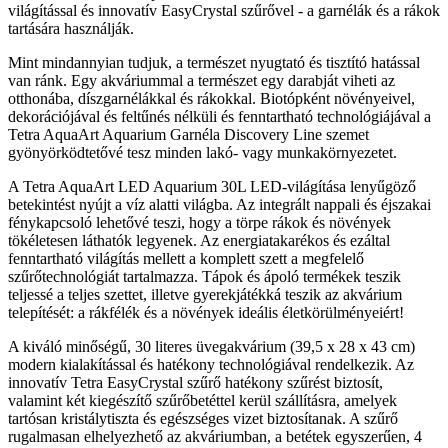
világítással és innovatív EasyCrystal szűrővel - a garnélák és a rákok
tartására használják.
Mint mindannyian tudjuk, a természet nyugtató és tisztító hatással
van ránk. Egy akváriummal a természet egy darabját viheti az
otthonába, díszgarnélákkal és rákokkal. Biotópként növényeivel,
dekorációjával és feltűnés nélküli és fenntartható technológiájával a
Tetra AquaArt Aquarium Garnéla Discovery Line szemet
gyönyörködtetővé tesz minden lakó- vagy munkakörnyezetet.
A Tetra AquaArt LED Aquarium 30L LED-világítása lenyűgöző
betekintést nyújt a víz alatti világba. Az integrált nappali és éjszakai
fénykapcsoló lehetővé teszi, hogy a törpe rákok és növények
tökéletesen láthatók legyenek. Az energiatakarékos és ezáltal
fenntartható világítás mellett a komplett szett a megfelelő
szűrőtechnológiát tartalmazza. Tápok és ápoló termékek teszik
teljessé a teljes szettet, illetve gyerekjátékká teszik az akvárium
telepítését: a rákfélék és a növények ideális életkörülményeiért!
A kiváló minőségű, 30 literes üvegakvárium (39,5 x 28 x 43 cm)
modern kialakítással és hatékony technológiával rendelkezik. Az
innovatív Tetra EasyCrystal szűrő hatékony szűrést biztosít,
valamint két kiegészítő szűrőbetéttel kerül szállításra, amelyek
tartósan kristálytiszta és egészséges vizet biztosítanak. A szűrő
rugalmasan elhelyezhető az akváriumban, a betétek egyszerűen, 4