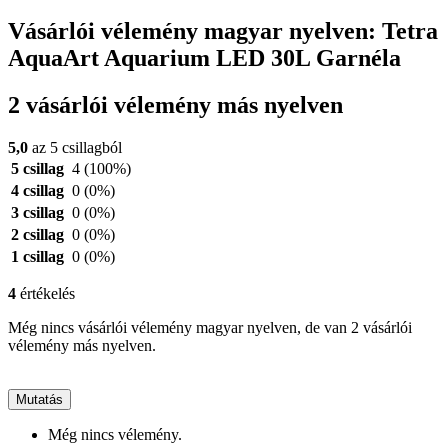
Vásárlói vélemény magyar nyelven: Tetra
AquaArt Aquarium LED 30L Garnéla
2 vásárlói vélemény más nyelven
5,0
az 5 csillagból
5 csillag
4
(100%)
4 csillag
0
(0%)
3 csillag
0
(0%)
2 csillag
0
(0%)
1 csillag
0
(0%)
4
értékelés
Még nincs vásárlói vélemény magyar nyelven, de van 2 vásárlói
vélemény más nyelven.
Mutatás
Még nincs vélemény.