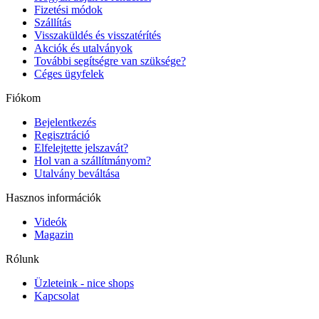
Fizetési módok
Szállítás
Visszaküldés és visszatérítés
Akciók és utalványok
További segítségre van szüksége?
Céges ügyfelek
Fiókom
Bejelentkezés
Regisztráció
Elfelejtette jelszavát?
Hol van a szállítmányom?
Utalvány beváltása
Hasznos információk
Videók
Magazin
Rólunk
Üzleteink - nice shops
Kapcsolat