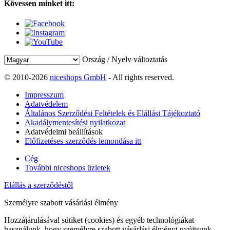
Kövessen minket itt:
Ország / Nyelv változtatás
© 2010-2026
niceshops GmbH
- All rights reserved.
Impresszum
Adatvédelem
Általános Szerződési Feltételek és Elállási Tájékoztató
Akadálymentesítési nyilatkozat
Adatvédelmi beállítások
Előfizetéses szerződés lemondása itt
Cég
További niceshops üzletek
Elállás a szerződéstől
Személyre szabott vásárlási élmény
Hozzájárulásával sütiket (cookies) és egyéb technológiákat
használunk, hogy személyre szabott vásárlási élményt nyújtsunk