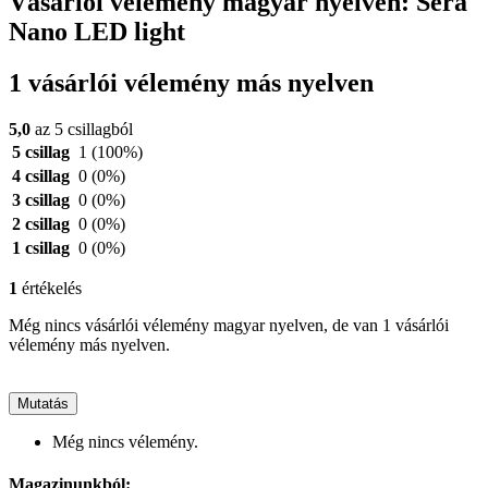
Vásárlói vélemény magyar nyelven: Sera
Nano LED light
1 vásárlói vélemény más nyelven
5,0
az 5 csillagból
5 csillag
1
(100%)
4 csillag
0
(0%)
3 csillag
0
(0%)
2 csillag
0
(0%)
1 csillag
0
(0%)
1
értékelés
Még nincs vásárlói vélemény magyar nyelven, de van 1 vásárlói
vélemény más nyelven.
Mutatás
Még nincs vélemény.
Magazinunkból: