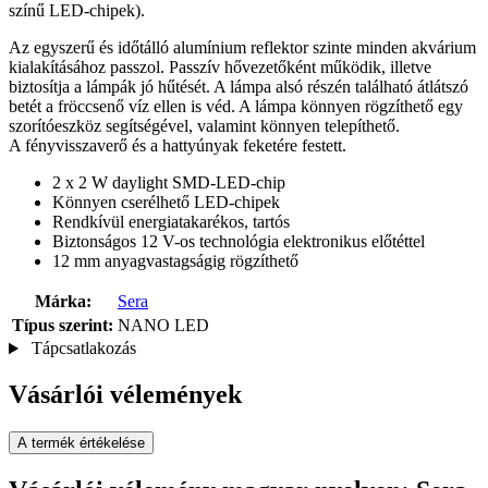
színű LED-chipek).
Az egyszerű és időtálló alumínium reflektor szinte minden akvárium
kialakításához passzol. Passzív hővezetőként működik, illetve
biztosítja a lámpák jó hűtését. A lámpa alsó részén található átlátszó
betét a fröccsenő víz ellen is véd. A lámpa könnyen rögzíthető egy
szorítóeszköz segítségével, valamint könnyen telepíthető.
A fényvisszaverő és a hattyúnyak feketére festett.
2 x 2 W daylight SMD-LED-chip
Könnyen cserélhető LED-chipek
Rendkívül energiatakarékos, tartós
Biztonságos 12 V-os technológia elektronikus előtéttel
12 mm anyagvastagságig rögzíthető
Márka:
Sera
Típus szerint:
NANO LED
Tápcsatlakozás
Vásárlói vélemények
A termék értékelése