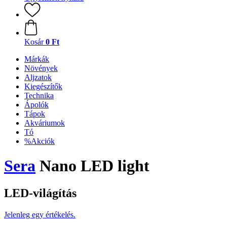
Kosár
0 Ft
Márkák
Növények
Aljzatok
Kiegészítők
Technika
Ápolók
Tápok
Akváriumok
Tó
%Akciók
Sera
Nano LED light
LED-világítás
Jelenleg egy értékelés.