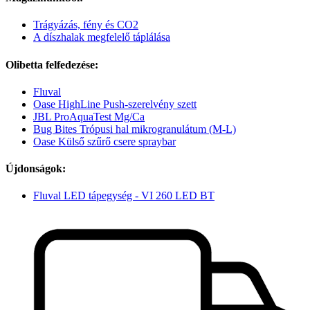
Trágyázás, fény és CO2
A díszhalak megfelelő táplálása
Olibetta felfedezése:
Fluval
Oase HighLine Push-szerelvény szett
JBL ProAquaTest Mg/Ca
Bug Bites Trópusi hal mikrogranulátum (M-L)
Oase Külső szűrő csere spraybar
Újdonságok:
Fluval LED tápegység - VI 260 LED BT