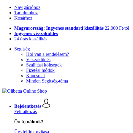
Navigációhoz
Tartalomhoz
Kosárhoz
Magyarország: Ingyenes standard kiszállítás
22.000 Ft-tól
Ingyenes visszaküldés
24 órás kiszállítás
Segítség
Hol van a rendelésem?
Visszaküldés
Szállítási költségek
Fizetési módok
Kapcsolat
Minden Segítség-téma
Bejelentkezés
Feliratkozás
Ön
új nálunk?
Ügyfélfiók nyitása