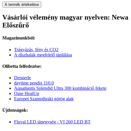
A termék értékelése
Vásárlói vélemény magyar nyelven: Newa
Előszűrő
Magazinunkból:
Trágyázás, fény és CO2
A díszhalak megfelelő táplálása
Olibetta felfedezése:
Dennerle
daytime pendix 110.0
Aquatlantis Splendid Ultra 300 kombináció fekete
Oase HeatUp
Europet Szamothraki görög alak
Újdonságok:
Fluval LED tápegység - VI 260 LED BT