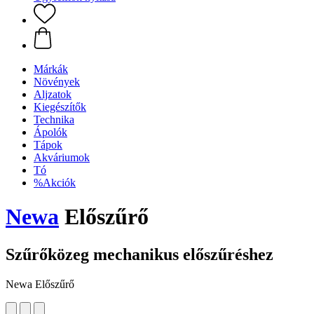
Márkák
Növények
Aljzatok
Kiegészítők
Technika
Ápolók
Tápok
Akváriumok
Tó
%Akciók
Newa
Előszűrő
Szűrőközeg mechanikus előszűréshez
Newa Előszűrő