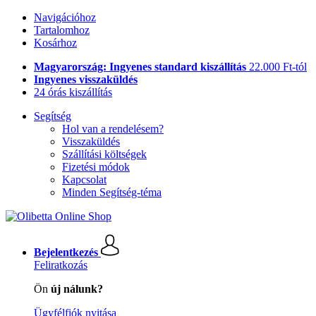
Navigációhoz
Tartalomhoz
Kosárhoz
Magyarország: Ingyenes standard kiszállítás
22.000 Ft-tól
Ingyenes visszaküldés
24 órás kiszállítás
Segítség
Hol van a rendelésem?
Visszaküldés
Szállítási költségek
Fizetési módok
Kapcsolat
Minden Segítség-téma
Bejelentkezés
Feliratkozás
Ön
új nálunk?
Ügyfélfiók nyitása