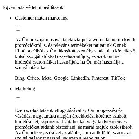
Egyéni adatvédelmi beállítások
Customer match marketing
Az Ön hozzájárulásával tájékoztatjuk a weboldalunkon kívüli
promóciókról is, és releváns termékeket mutatunk Önnek.
Ebből a célból az Ön titkosított személyes adatait a következő
külső szolgáltatókkal összehasonlítjuk, és azok online
hirdetési csatornáikat használjuk, ha Ön már használja a
szolgáltatásaikat:
Bing, Criteo, Meta, Google, LinkedIn, Pinterest, TikTok
Marketing
Ezen szolgáltatások elfogadásával az Ön böngészési és
vásárlási magatartása alapján érdeklődési köréhez szabott
hirdetéseket, szponzorált tartalmakat vagy kedvezményes
promóciókat tudunk biztosítani, és mérni tudjuk azok sikerét.
Az Ön beleegyezésével az alábbi, harmadik féltől származó
szolgáltatásokat használjuk ezen a weboldalon: