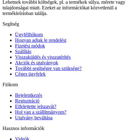
Lehetnek további költségek, pl. a termékek súlya, mérete vagy
tulajdonságai miatt. Ezeket az információkat közvetlenül a
termékleírásban találja.
Segítség
Ügyfélfiókom
Hogyan adjak le rendelést
Fizetési módok
Szállítás
Visszaküldés és visszatérítés
Akciók és utalványok
További segítségre van szüksége?
Céges ügyfelek
Fiókom
Bejelentkezés
Regisztráció
Elfelejtette jelszavát?
Hol van a szállítmányom?
Utalvány beváltása
Hasznos információk
Videók