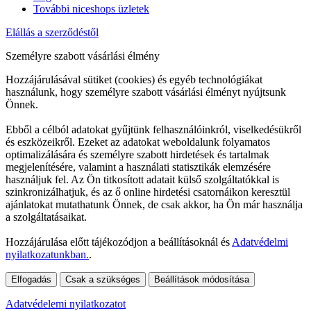
További niceshops üzletek
Elállás a szerződéstől
Személyre szabott vásárlási élmény
Hozzájárulásával sütiket (cookies) és egyéb technológiákat
használunk, hogy személyre szabott vásárlási élményt nyújtsunk
Önnek.
Ebből a célból adatokat gyűjtünk felhasználóinkról, viselkedésükről
és eszközeikről. Ezeket az adatokat weboldalunk folyamatos
optimalizálására és személyre szabott hirdetések és tartalmak
megjelenítésére, valamint a használati statisztikák elemzésére
használjuk fel. Az Ön titkosított adatait külső szolgáltatókkal is
szinkronizálhatjuk, és az ő online hirdetési csatornáikon keresztül
ajánlatokat mutathatunk Önnek, de csak akkor, ha Ön már használja
a szolgáltatásaikat.
Hozzájárulása előtt tájékozódjon a beállításoknál és
Adatvédelmi
nyilatkozatunkban.
.
Elfogadás
Csak a szükséges
Beállítások módosítása
Adatvédelemi nyilatkozatot