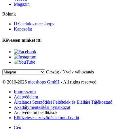
Magazin
Rólunk
Üzleteink - nice shops
Kapcsolat
Kövessen minket itt:
Ország / Nyelv változtatás
© 2010-2026
niceshops GmbH
- All rights reserved.
Impresszum
Adatvédelem
Általános Szerződési Feltételek és Elállási Tájékoztató
Akadálymentesítési nyilatkozat
Adatvédelmi beállítások
Előfizetéses szerződés lemondása itt
Cég