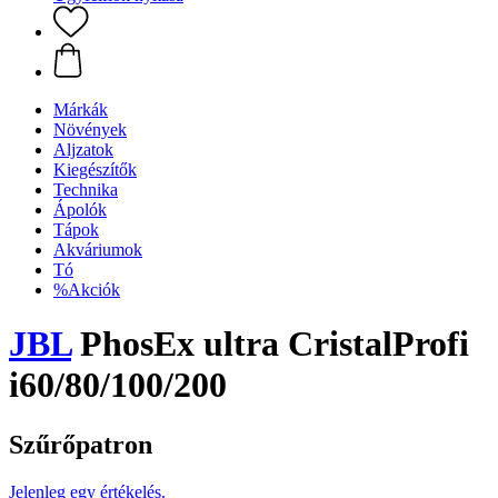
Márkák
Növények
Aljzatok
Kiegészítők
Technika
Ápolók
Tápok
Akváriumok
Tó
%Akciók
JBL
PhosEx ultra CristalProfi
i60/80/100/200
Szűrőpatron
Jelenleg egy értékelés.