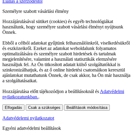
Elállás a szerződéstől
Személyre szabott vásárlási élmény
Hozzájárulásával sütiket (cookies) és egyéb technológiákat
használunk, hogy személyre szabott vásárlási élményt nyújtsunk
Önnek.
Ebből a célból adatokat gyűjtünk felhasználóinkról, viselkedésükről
és eszközeikről. Ezeket az adatokat weboldalunk folyamatos
optimalizálására és személyre szabott hirdetések és tartalmak
megjelenítésére, valamint a használati statisztikák elemzésére
használjuk fel. Az Ön titkosított adatait külső szolgáltatókkal is
szinkronizálhatjuk, és az ő online hirdetési csatornáikon keresztül
ajánlatokat mutathatunk Önnek, de csak akkor, ha Ön már használja
a szolgáltatásaikat.
Hozzájárulása előtt tájékozódjon a beállításoknál és
Adatvédelmi
nyilatkozatunkban.
.
Elfogadás
Csak a szükséges
Beállítások módosítása
Adatvédelemi nyilatkozatot
Egyéni adatvédelmi beállítások