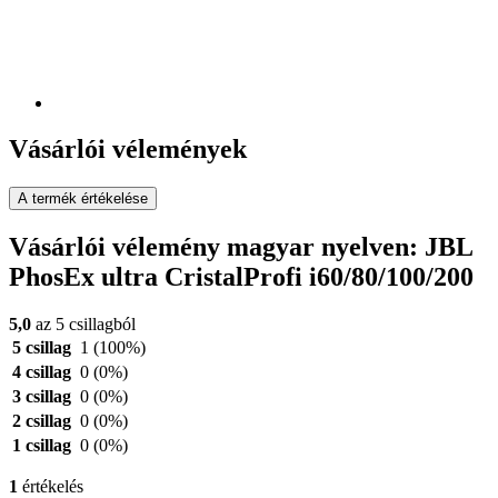
Vásárlói vélemények
A termék értékelése
Vásárlói vélemény magyar nyelven: JBL
PhosEx ultra CristalProfi i60/80/100/200
5,0
az 5 csillagból
5 csillag
1
(100%)
4 csillag
0
(0%)
3 csillag
0
(0%)
2 csillag
0
(0%)
1 csillag
0
(0%)
1
értékelés