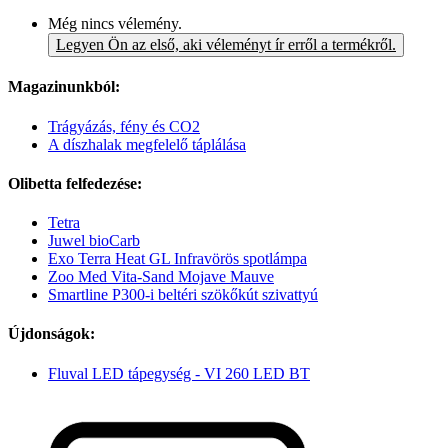
Még nincs vélemény.
Legyen Ön az első, aki véleményt ír erről a termékről.
Magazinunkból:
Trágyázás, fény és CO2
A díszhalak megfelelő táplálása
Olibetta felfedezése:
Tetra
Juwel bioCarb
Exo Terra Heat GL Infravörös spotlámpa
Zoo Med Vita-Sand Mojave Mauve
Smartline P300-i beltéri szökőkút szivattyú
Újdonságok:
Fluval LED tápegység - VI 260 LED BT