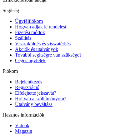
Segítség
Ügyfélfiókom
Hogyan adjak le rendelést
Fizetési módok
Szállítás
Visszaküldés és visszatérítés
Akciók és utalványok
További segítségre van szüksége?
Céges ügyfelek
Fiókom
Bejelentkezés
Regisztráció
Elfelejtette jelszavát?
Hol van a szállítmányom?
Utalvány beváltása
Hasznos információk
Videók
Magazin