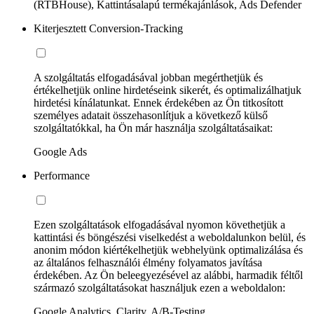
(RTBHouse), Kattintásalapú termékajánlások, Ads Defender
Kiterjesztett Conversion-Tracking
A szolgáltatás elfogadásával jobban megérthetjük és
értékelhetjük online hirdetéseink sikerét, és optimalizálhatjuk
hirdetési kínálatunkat. Ennek érdekében az Ön titkosított
személyes adatait összehasonlítjuk a következő külső
szolgáltatókkal, ha Ön már használja szolgáltatásaikat:
Google Ads
Performance
Ezen szolgáltatások elfogadásával nyomon követhetjük a
kattintási és böngészési viselkedést a weboldalunkon belül, és
anonim módon kiértékelhetjük webhelyünk optimalizálása és
az általános felhasználói élmény folyamatos javítása
érdekében. Az Ön beleegyezésével az alábbi, harmadik féltől
származó szolgáltatásokat használjuk ezen a weboldalon:
Google Analytics, Clarity, A/B-Testing