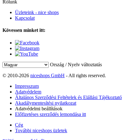
Rólunk
Üzleteink - nice shops
Kapcsolat
Kövessen minket itt:
Ország / Nyelv változtatás
© 2010-2026
niceshops GmbH
- All rights reserved.
Impresszum
Adatvédelem
Általános Szerződési Feltételek és Elállási Tájékoztató
Akadálymentesítési nyilatkozat
Adatvédelmi beállítások
Előfizetéses szerződés lemondása itt
Cég
További niceshops üzletek