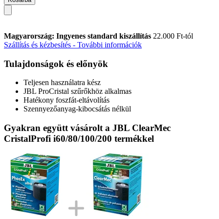
Magyarország: Ingyenes standard kiszállítás
22.000 Ft-tól
Szállítás és kézbesítés - További információk
Tulajdonságok és előnyök
Teljesen használatra kész
JBL ProCristal szűrőkhöz alkalmas
Hatékony foszfát-eltávolítás
Szennyezőanyag-kibocsátás nélkül
Gyakran együtt vásárolt a JBL ClearMec
CristalProfi i60/80/100/200 termékkel