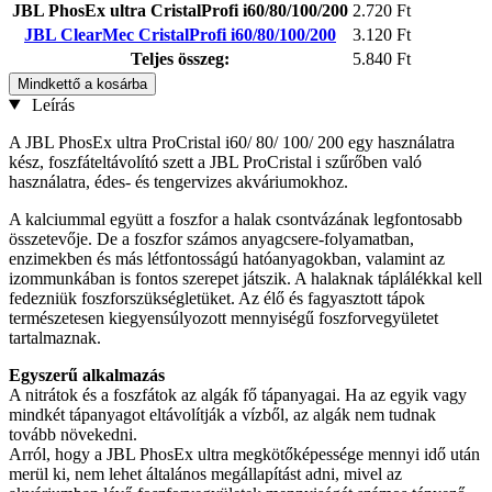
JBL PhosEx ultra CristalProfi i60/80/100/200
2.720 Ft
JBL ClearMec CristalProfi i60/80/100/200
3.120 Ft
Teljes összeg:
5.840 Ft
Mindkettő a kosárba
Leírás
A JBL PhosEx ultra ProCristal i60/ 80/ 100/ 200 egy használatra
kész, foszfáteltávolító szett a JBL ProCristal i szűrőben való
használatra, édes- és tengervizes akváriumokhoz.
A kalciummal együtt a foszfor a halak csontvázának legfontosabb
összetevője. De a foszfor számos anyagcsere-folyamatban,
enzimekben és más létfontosságú hatóanyagokban, valamint az
izommunkában is fontos szerepet játszik. A halaknak táplálékkal kell
fedezniük foszforszükségletüket. Az élő és fagyasztott tápok
természetesen kiegyensúlyozott mennyiségű foszforvegyületet
tartalmaznak.
Egyszerű alkalmazás
A nitrátok és a foszfátok az algák fő tápanyagai. Ha az egyik vagy
mindkét tápanyagot eltávolítják a vízből, az algák nem tudnak
tovább növekedni.
Arról, hogy a JBL PhosEx ultra megkötőképessége mennyi idő után
merül ki, nem lehet általános megállapítást adni, mivel az