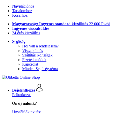
Navigációhoz
Tartalomhoz
Kosárhoz
Magyarország: Ingyenes standard kiszállítás
22.000 Ft-tól
Ingyenes visszaküldés
24 órás kiszállítás
Segítség
Hol van a rendelésem?
Visszaküldés
Szállítási költségek
Fizetési módok
Kapcsolat
Minden Segítség-téma
Bejelentkezés
Feliratkozás
Ön
új nálunk?
Ügyfélfiók nyitása