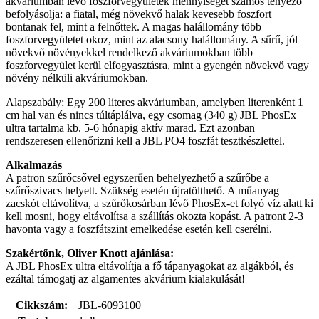
akváriumban lévő foszforvegyületek mennyiségét számos tényező
befolyásolja: a fiatal, még növekvő halak kevesebb foszfort
bontanak fel, mint a felnőttek. A magas halállomány több
foszforvegyületet okoz, mint az alacsony halállomány. A sűrű, jól
növekvő növényekkel rendelkező akváriumokban több
foszforvegyület kerül elfogyasztásra, mint a gyengén növekvő vagy
növény nélküli akváriumokban.
Alapszabály: Egy 200 literes akváriumban, amelyben literenként 1
cm hal van és nincs túltáplálva, egy csomag (340 g) JBL PhosEx
ultra tartalma kb. 5-6 hónapig aktív marad. Ezt azonban
rendszeresen ellenőrizni kell a JBL PO4 foszfát tesztkészlettel.
Alkalmazás
A patron szűrőcsővel egyszerűen behelyezhető a szűrőbe a
szűrőszivacs helyett. Szükség esetén újratölthető. A műanyag
zacskót eltávolítva, a szűrőkosárban lévő PhosEx-et folyó víz alatt ki
kell mosni, hogy eltávolítsa a szállítás okozta kopást. A patront 2-3
havonta vagy a foszfátszint emelkedése esetén kell cserélni.
Szakértőnk, Oliver Knott ajánlása:
A JBL PhosEx ultra eltávolítja a fő tápanyagokat az algákból, és
ezáltal támogatj az algamentes akvárium kialakulását!
Cikkszám:
JBL-6093100