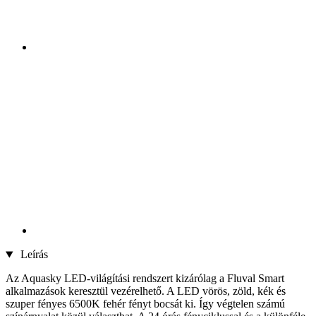
Leírás
Az Aquasky LED-világítási rendszert kizárólag a Fluval Smart
alkalmazások keresztül vezérelhető. A LED vörös, zöld, kék és
szuper fényes 6500K fehér fényt bocsát ki. Így végtelen számú