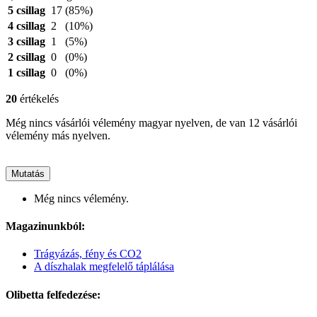
5 csillag
17
(85%)
4 csillag
2
(10%)
3 csillag
1
(5%)
2 csillag
0
(0%)
1 csillag
0
(0%)
20
értékelés
Még nincs vásárlói vélemény magyar nyelven, de van 12 vásárlói
vélemény más nyelven.
Mutatás
Még nincs vélemény.
Magazinunkból:
Trágyázás, fény és CO2
A díszhalak megfelelő táplálása
Olibetta felfedezése: