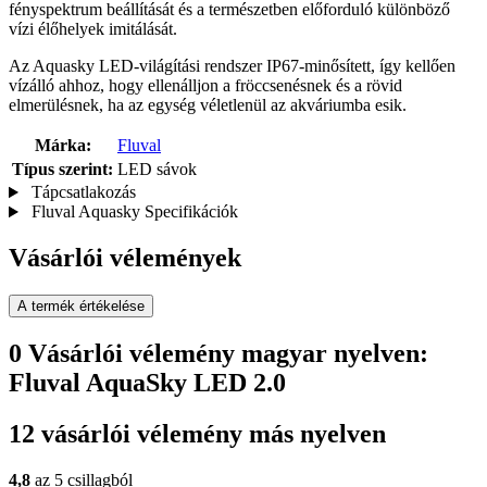
fényspektrum beállítását és a természetben előforduló különböző
vízi élőhelyek imitálását.
Az Aquasky LED-világítási rendszer IP67-minősített, így kellően
vízálló ahhoz, hogy ellenálljon a fröccsenésnek és a rövid
elmerülésnek, ha az egység véletlenül az akváriumba esik.
Márka:
Fluval
Típus szerint:
LED sávok
Tápcsatlakozás
Fluval Aquasky Specifikációk
Vásárlói vélemények
A termék értékelése
0 Vásárlói vélemény magyar nyelven:
Fluval AquaSky LED 2.0
12 vásárlói vélemény más nyelven
4,8
az 5 csillagból