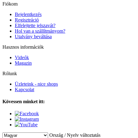
Fiókom
Bejelentkezés
Regisztráció
Elfelejtette jelszavát?
Hol van a szállítmányom?
Utalvány beváltása
Hasznos információk
Videók
Magazin
Rólunk
Üzleteink - nice shops
Kapcsolat
Kövessen minket itt:
Ország / Nyelv változtatás