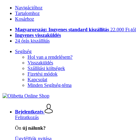
Navigációhoz
Tartalomhoz
Kosárhoz
Magyarország: Ingyenes standard kiszállítás
22.000 Ft-tól
Ingyenes visszaküldés
24 órás kiszállítás
Segítség
Hol van a rendelésem?
Visszaküldés
Szállítási költségek
Fizetési módok
Kapcsolat
Minden Segítség-téma
Bejelentkezés
Feliratkozás
Ön
új nálunk?
Ügyfélfiók nyitása