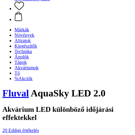
Márkák
Növények
Aljzatok
Kiegészítők
Technika
Ápolók
Tápok
Akváriumok
Tó
%Akciók
Fluval
AquaSky LED 2.0
Akvárium LED különböző időjárási
effektekkel
20 Eddigi értékelés