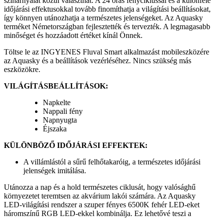
színárnyalat közül választhat. A 24 órás fényciklussal és a különféle
időjárási effektusokkal tovább finomíthatja a világítási beállításokat,
így könnyen utánozhatja a természetes jelenségeket. Az Aquasky
terméket Németországban fejlesztették és tervezték. A legmagasabb
minőséget és hozzáadott értéket kínál Önnek.
Töltse le az INGYENES Fluval Smart alkalmazást mobileszközére
az Aquasky és a beállítások vezérléséhez. Nincs szükség más
eszközökre.
VILÁGÍTÁSBEÁLLÍTÁSOK:
Napkelte
Nappali fény
Napnyugta
Éjszaka
KÜLÖNBÖZŐ IDŐJÁRÁSI EFFEKTEK:
A villámlástól a sűrű felhőtakaróig, a természetes időjárási
jelenségek imitálása.
Utánozza a nap és a hold természetes ciklusát, hogy valósághű
környezetet teremtsen az akvárium lakói számára. Az Aquasky
LED-világítási rendszer a szuper fényes 6500K fehér LED-eket
háromszínű RGB LED-ekkel kombinálja. Ez lehetővé teszi a