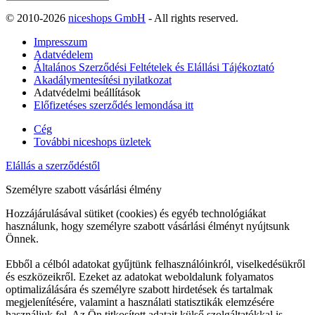
© 2010-2026
niceshops GmbH
- All rights reserved.
Impresszum
Adatvédelem
Általános Szerződési Feltételek és Elállási Tájékoztató
Akadálymentesítési nyilatkozat
Adatvédelmi beállítások
Előfizetéses szerződés lemondása itt
Cég
További niceshops üzletek
Elállás a szerződéstől
Személyre szabott vásárlási élmény
Hozzájárulásával sütiket (cookies) és egyéb technológiákat
használunk, hogy személyre szabott vásárlási élményt nyújtsunk
Önnek.
Ebből a célból adatokat gyűjtünk felhasználóinkról, viselkedésükről
és eszközeikről. Ezeket az adatokat weboldalunk folyamatos
optimalizálására és személyre szabott hirdetések és tartalmak
megjelenítésére, valamint a használati statisztikák elemzésére
használjuk fel. Az Ön titkosított adatait külső szolgáltatókkal is