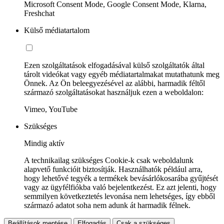
Microsoft Consent Mode, Google Consent Mode, Klarna,
Freshchat
Külső médiatartalom
Ezen szolgáltatások elfogadásával külső szolgáltatók által
tárolt videókat vagy egyéb médiatartalmakat mutathatunk meg
Önnek. Az Ön beleegyezésével az alábbi, harmadik féltől
származó szolgáltatásokat használjuk ezen a weboldalon:
Vimeo, YouTube
Szükséges
Mindig aktív
A technikailag szükséges Cookie-k csak weboldalunk
alapvető funkcióit biztosítják. Használhatók például arra,
hogy lehetővé tegyék a termékek bevásárlókosarába gyűjtését
vagy az ügyfélfiókba való bejelentkezést. Ez azt jelenti, hogy
semmilyen következtetés levonása nem lehetséges, így ebből
származó adatot soha nem adunk át harmadik félnek.
Beállítások mentése
Elfogadás
Csak a szükséges