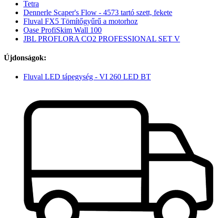
Tetra
Dennerle Scaper's Flow - 4573 tartó szett, fekete
Fluval FX5 Tömítőgyűrű a motorhoz
Oase ProfiSkim Wall 100
JBL PROFLORA CO2 PROFESSIONAL SET V
Újdonságok:
Fluval LED tápegység - VI 260 LED BT