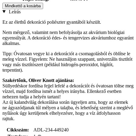
Mindkettő a kosárba
Leírás
Ez az élethű dekoráció poliészter gyantából készült.
Nem mérgező, valamint nem befolyásolja az akvárium biológiai
egyensúlyát. A dekoráció édes- és tengervizes akváriumhoz egyaránt
alkalmas.
Tipp: Óvatosan vegye ki a dekorációt a csomagolásból és öblítse le
meleg vízzel. Figyelem: Ne használjon szappant, univerzális tisztítót
vagy más tisztítószert (például hidrogén-peroxidot, hígítót,
terpentint).
Szakértőnk, Oliver Knott ajánlása:
Süllyedéskor fordítsa fejjel lefelé a dekorációt és óvatosan töltse meg
vízzel, majd fordítsa ismét a helyes irányba. Ellenkező esetben
nehezen tudja a helyén tartani!
Az új kalandvilág dekorálása során ügyeljen arra, hogy az elemek
ne ágyazódjanak túl mélyen a talajba, és lehetőség szerint a meglévő
nyílások úgy kerüljenek elhelyezésre, hogy a víz átfolyhasson
rajtuk.
Cikkszám:
ADL-234-449240