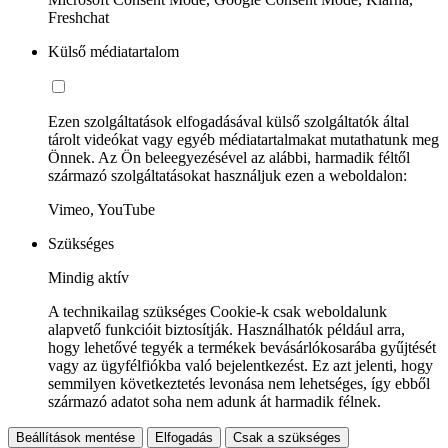
Freshchat
Külső médiatartalom
Ezen szolgáltatások elfogadásával külső szolgáltatók által
tárolt videókat vagy egyéb médiatartalmakat mutathatunk meg
Önnek. Az Ön beleegyezésével az alábbi, harmadik féltől
származó szolgáltatásokat használjuk ezen a weboldalon:
Vimeo, YouTube
Szükséges
Mindig aktív
A technikailag szükséges Cookie-k csak weboldalunk
alapvető funkcióit biztosítják. Használhatók például arra,
hogy lehetővé tegyék a termékek bevásárlókosarába gyűjtését
vagy az ügyfélfiókba való bejelentkezést. Ez azt jelenti, hogy
semmilyen következtetés levonása nem lehetséges, így ebből
származó adatot soha nem adunk át harmadik félnek.
Beállítások mentése
Elfogadás
Csak a szükséges