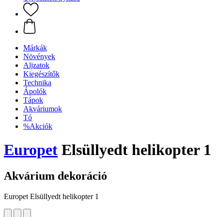
Márkák
Növények
Aljzatok
Kiegészítők
Technika
Ápolók
Tápok
Akváriumok
Tó
%Akciók
Europet
Elsüllyedt helikopter 1
Akvárium dekoráció
Europet Elsüllyedt helikopter 1