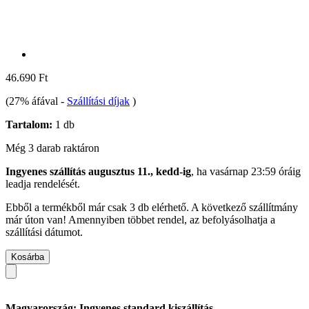
46.690 Ft
(27% áfával
-
Szállítási díjak
)
Tartalom:
1 db
Még 3 darab raktáron
Ingyenes szállítás augusztus 11., kedd-ig
, ha
vasárnap 23:59 óráig
leadja rendelését.
Ebből a termékből már csak 3 db elérhető. A következő szállítmány
már úton van! Amennyiben többet rendel, az befolyásolhatja a
szállítási dátumot.
Kosárba
Magyarország: Ingyenes standard kiszállítás