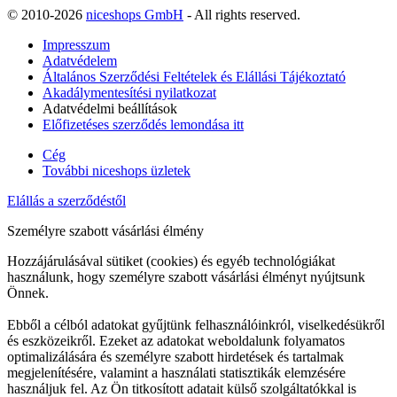
© 2010-2026
niceshops GmbH
- All rights reserved.
Impresszum
Adatvédelem
Általános Szerződési Feltételek és Elállási Tájékoztató
Akadálymentesítési nyilatkozat
Adatvédelmi beállítások
Előfizetéses szerződés lemondása itt
Cég
További niceshops üzletek
Elállás a szerződéstől
Személyre szabott vásárlási élmény
Hozzájárulásával sütiket (cookies) és egyéb technológiákat
használunk, hogy személyre szabott vásárlási élményt nyújtsunk
Önnek.
Ebből a célból adatokat gyűjtünk felhasználóinkról, viselkedésükről
és eszközeikről. Ezeket az adatokat weboldalunk folyamatos
optimalizálására és személyre szabott hirdetések és tartalmak
megjelenítésére, valamint a használati statisztikák elemzésére
használjuk fel. Az Ön titkosított adatait külső szolgáltatókkal is