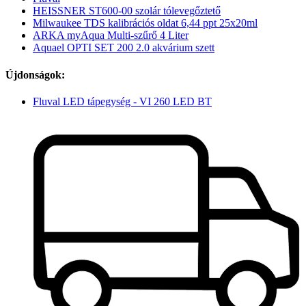
HEISSNER ST600-00 szolár tólevegőztető
Milwaukee TDS kalibrációs oldat 6,44 ppt 25x20ml
ARKA myAqua Multi-szűrő 4 Liter
Aquael OPTI SET 200 2.0 akvárium szett
Újdonságok:
Fluval LED tápegység - VI 260 LED BT