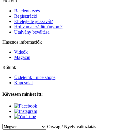
Fiókom
Bejelentkezés
Regisztráció
Elfelejtette jelszavát?
Hol van a szállítmányom?
Utalvány beváltása
Hasznos információk
Videók
Magazin
Rólunk
Üzleteink - nice shops
Kapcsolat
Kövessen minket itt:
Ország / Nyelv változtatás