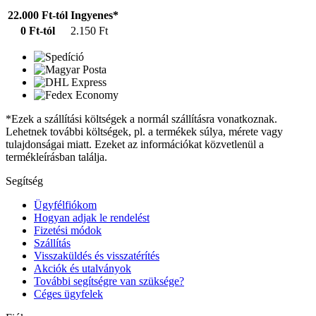
22.000 Ft-tól
Ingyenes*
0 Ft-tól
2.150 Ft
*Ezek a szállítási költségek a normál szállításra vonatkoznak.
Lehetnek további költségek, pl. a termékek súlya, mérete vagy
tulajdonságai miatt. Ezeket az információkat közvetlenül a
termékleírásban találja.
Segítség
Ügyfélfiókom
Hogyan adjak le rendelést
Fizetési módok
Szállítás
Visszaküldés és visszatérítés
Akciók és utalványok
További segítségre van szüksége?
Céges ügyfelek