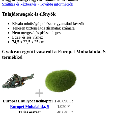
Szállítás és kézbesítés - További információk
Tulajdonságok és előnyök
Kiváló minőségű poliészter gyantából készült
Teljesen biztonságos díszhalak számára
Nem mérgező és pH-semleges
Édes- és sós vízhez
74,5 x 22,5 x 25 cm
Gyakran együtt vásárolt a Europet Mohalabda, S
termékkel
Europet Elsüllyedt helikopter 1
46.690 Ft
Europet Mohalabda, S
1.950 Ft
Teljes összeg:
48.640 Ft