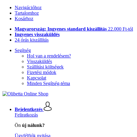
Navigációhoz
Tartalomhoz
Kosárhoz
Magyarország: Ingyenes standard kiszállítás
22.000 Ft-tól
Ingyenes visszaküldés
24 órás kiszállítás
Segítség
Hol van a rendelésem?
Visszaküldés
Szállítási költségek
Fizetési módok
Kapcsolat
Minden Segítség-téma
Bejelentkezés
Feliratkozás
Ön
új nálunk?
Ügyfélfiók nyitása