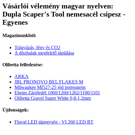
Vásárlói vélemény magyar nyelven:
Dupla Scaper's Tool nemesacél csipesz -
Egyenes
Magazinunkból:
Trágyázás, fény és CO2
A díszhalak megfelelő táplálása
Olibetta felfedezése:
ARKA
JBL PRONOVO BEL FLAKES M
Milwaukee MI527-25 jód porreagens
Eheim Zárófedél 1060/1260/1262/1100/1101
Olibetta Gravel Super White 0,8-1,2mm
Újdonságok:
Fluval LED tápegység - VI 260 LED BT