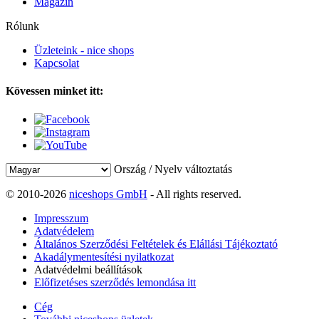
Magazin
Rólunk
Üzleteink - nice shops
Kapcsolat
Kövessen minket itt:
Ország / Nyelv változtatás
© 2010-2026
niceshops GmbH
- All rights reserved.
Impresszum
Adatvédelem
Általános Szerződési Feltételek és Elállási Tájékoztató
Akadálymentesítési nyilatkozat
Adatvédelmi beállítások
Előfizetéses szerződés lemondása itt
Cég