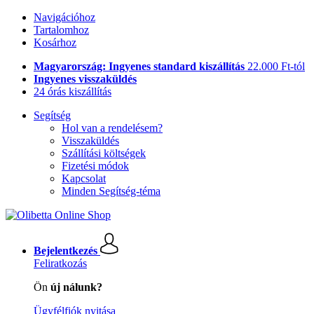
Navigációhoz
Tartalomhoz
Kosárhoz
Magyarország: Ingyenes standard kiszállítás
22.000 Ft-tól
Ingyenes visszaküldés
24 órás kiszállítás
Segítség
Hol van a rendelésem?
Visszaküldés
Szállítási költségek
Fizetési módok
Kapcsolat
Minden Segítség-téma
Bejelentkezés
Feliratkozás
Ön
új nálunk?
Ügyfélfiók nyitása