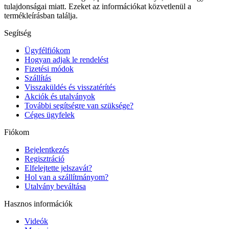
tulajdonságai miatt. Ezeket az információkat közvetlenül a
termékleírásban találja.
Segítség
Ügyfélfiókom
Hogyan adjak le rendelést
Fizetési módok
Szállítás
Visszaküldés és visszatérítés
Akciók és utalványok
További segítségre van szüksége?
Céges ügyfelek
Fiókom
Bejelentkezés
Regisztráció
Elfelejtette jelszavát?
Hol van a szállítmányom?
Utalvány beváltása
Hasznos információk
Videók