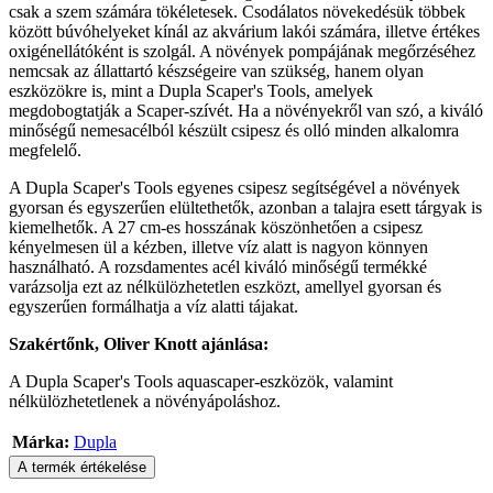
csak a szem számára tökéletesek. Csodálatos növekedésük többek
között búvóhelyeket kínál az akvárium lakói számára, illetve értékes
oxigénellátóként is szolgál. A növények pompájának megőrzéséhez
nemcsak az állattartó készségeire van szükség, hanem olyan
eszközökre is, mint a Dupla Scaper's Tools, amelyek
megdobogtatják a Scaper-szívét. Ha a növényekről van szó, a kiváló
minőségű nemesacélból készült csipesz és olló minden alkalomra
megfelelő.
A Dupla Scaper's Tools egyenes csipesz segítségével a növények
gyorsan és egyszerűen elültethetők, azonban a talajra esett tárgyak is
kiemelhetők. A 27 cm-es hosszának köszönhetően a csipesz
kényelmesen ül a kézben, illetve víz alatt is nagyon könnyen
használható. A rozsdamentes acél kiváló minőségű termékké
varázsolja ezt az nélkülözhetetlen eszközt, amellyel gyorsan és
egyszerűen formálhatja a víz alatti tájakat.
Szakértőnk, Oliver Knott ajánlása:
A Dupla Scaper's Tools aquascaper-eszközök, valamint
nélkülözhetetlenek a növényápoláshoz.
Márka:
Dupla
A termék értékelése