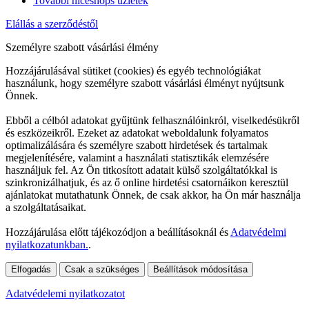
További niceshops üzletek
Elállás a szerződéstől
Személyre szabott vásárlási élmény
Hozzájárulásával sütiket (cookies) és egyéb technológiákat
használunk, hogy személyre szabott vásárlási élményt nyújtsunk
Önnek.
Ebből a célból adatokat gyűjtünk felhasználóinkról, viselkedésükről
és eszközeikről. Ezeket az adatokat weboldalunk folyamatos
optimalizálására és személyre szabott hirdetések és tartalmak
megjelenítésére, valamint a használati statisztikák elemzésére
használjuk fel. Az Ön titkosított adatait külső szolgáltatókkal is
szinkronizálhatjuk, és az ő online hirdetési csatornáikon keresztül
ajánlatokat mutathatunk Önnek, de csak akkor, ha Ön már használja
a szolgáltatásaikat.
Hozzájárulása előtt tájékozódjon a beállításoknál és
Adatvédelmi
nyilatkozatunkban.
.
Elfogadás
Csak a szükséges
Beállítások módosítása
Adatvédelemi nyilatkozatot