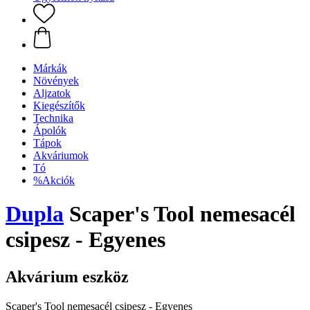
Márkák
Növények
Aljzatok
Kiegészítők
Technika
Ápolók
Tápok
Akváriumok
Tó
%Akciók
Dupla
Scaper's Tool nemesacél
csipesz - Egyenes
Akvárium eszköz
Scaper's Tool nemesacél csipesz - Egyenes