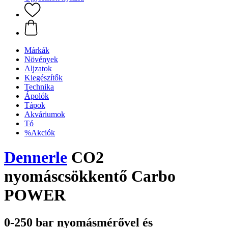
Márkák
Növények
Aljzatok
Kiegészítők
Technika
Ápolók
Tápok
Akváriumok
Tó
%Akciók
Dennerle
CO2
nyomáscsökkentő Carbo
POWER
0-250 bar nyomásmérővel és