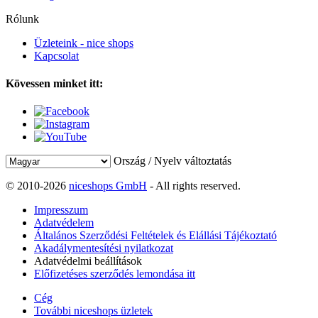
Rólunk
Üzleteink - nice shops
Kapcsolat
Kövessen minket itt:
Ország / Nyelv változtatás
© 2010-2026
niceshops GmbH
- All rights reserved.
Impresszum
Adatvédelem
Általános Szerződési Feltételek és Elállási Tájékoztató
Akadálymentesítési nyilatkozat
Adatvédelmi beállítások
Előfizetéses szerződés lemondása itt
Cég
További niceshops üzletek