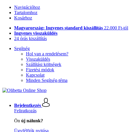
Navigációhoz
Tartalomhoz
Kosárhoz
Magyarország: Ingyenes standard kiszállítás
22.000 Ft-tól
Ingyenes visszaküldés
24 órás kiszállítás
Segítség
Hol van a rendelésem?
Visszaküldés
Szállítási költségek
Fizetési módok
Kapcsolat
Minden Segítség-téma
Bejelentkezés
Feliratkozás
Ön
új nálunk?
Ügyfélfiók nyitása