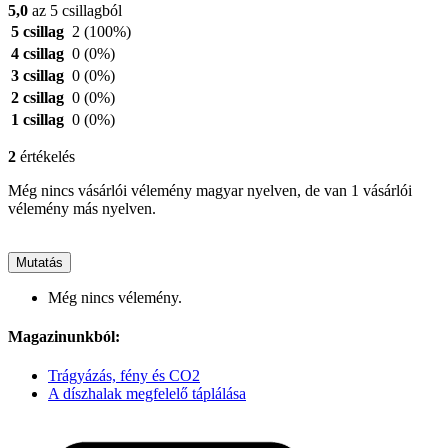
5,0
az 5 csillagból
5 csillag
2
(100%)
4 csillag
0
(0%)
3 csillag
0
(0%)
2 csillag
0
(0%)
1 csillag
0
(0%)
2
értékelés
Még nincs vásárlói vélemény magyar nyelven, de van 1 vásárlói
vélemény más nyelven.
Mutatás
Még nincs vélemény.
Magazinunkból:
Trágyázás, fény és CO2
A díszhalak megfelelő táplálása