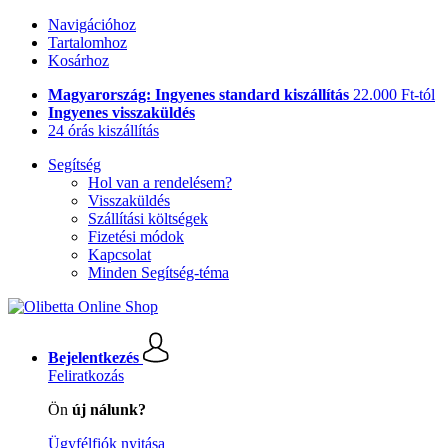
Navigációhoz
Tartalomhoz
Kosárhoz
Magyarország: Ingyenes standard kiszállítás
22.000 Ft-tól
Ingyenes visszaküldés
24 órás kiszállítás
Segítség
Hol van a rendelésem?
Visszaküldés
Szállítási költségek
Fizetési módok
Kapcsolat
Minden Segítség-téma
Bejelentkezés
Feliratkozás
Ön
új nálunk?
Ügyfélfiók nyitása