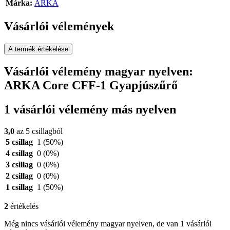
Márka:
ARKA
Vásárlói vélemények
A termék értékelése
Vásárlói vélemény magyar nyelven:
ARKA Core CFF-1 Gyapjúszűrő
1 vásárlói vélemény más nyelven
3,0
az 5 csillagból
5 csillag
1
(50%)
4 csillag
0
(0%)
3 csillag
0
(0%)
2 csillag
0
(0%)
1 csillag
1
(50%)
2
értékelés
Még nincs vásárlói vélemény magyar nyelven, de van 1 vásárlói