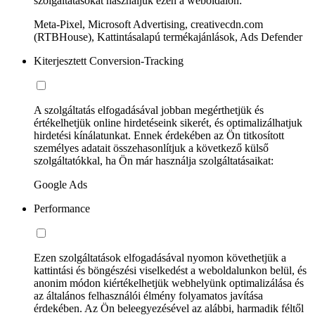
szolgáltatásokat használjuk ezen a weboldalon:
Meta-Pixel, Microsoft Advertising, creativecdn.com
(RTBHouse), Kattintásalapú termékajánlások, Ads Defender
Kiterjesztett Conversion-Tracking
A szolgáltatás elfogadásával jobban megérthetjük és
értékelhetjük online hirdetéseink sikerét, és optimalizálhatjuk
hirdetési kínálatunkat. Ennek érdekében az Ön titkosított
személyes adatait összehasonlítjuk a következő külső
szolgáltatókkal, ha Ön már használja szolgáltatásaikat:
Google Ads
Performance
Ezen szolgáltatások elfogadásával nyomon követhetjük a
kattintási és böngészési viselkedést a weboldalunkon belül, és
anonim módon kiértékelhetjük webhelyünk optimalizálása és
az általános felhasználói élmény folyamatos javítása
érdekében. Az Ön beleegyezésével az alábbi, harmadik féltől