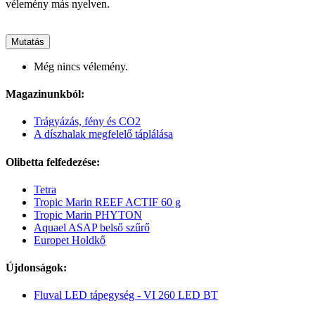
vélemény más nyelven.
Mutatás
Még nincs vélemény.
Magazinunkból:
Trágyázás, fény és CO2
A díszhalak megfelelő táplálása
Olibetta felfedezése:
Tetra
Tropic Marin REEF ACTIF 60 g
Tropic Marin PHYTON
Aquael ASAP belső szűrő
Europet Holdkő
Újdonságok:
Fluval LED tápegység - VI 260 LED BT