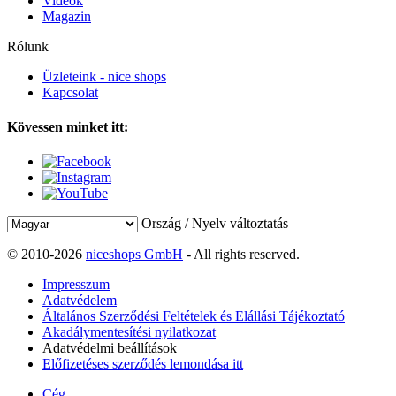
Videók
Magazin
Rólunk
Üzleteink - nice shops
Kapcsolat
Kövessen minket itt:
Ország / Nyelv változtatás
© 2010-2026
niceshops GmbH
- All rights reserved.
Impresszum
Adatvédelem
Általános Szerződési Feltételek és Elállási Tájékoztató
Akadálymentesítési nyilatkozat
Adatvédelmi beállítások
Előfizetéses szerződés lemondása itt
Cég