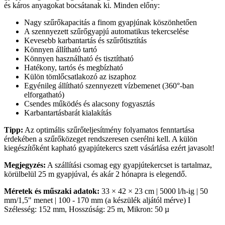
és káros anyagokat bocsátanak ki. Minden előny:
Nagy szűrőkapacitás a finom gyapjúnak köszönhetően
A szennyezett szűrőgyapjú automatikus tekercselése
Kevesebb karbantartás és szűrőtisztítás
Könnyen állítható tartó
Könnyen használható és tisztítható
Hatékony, tartós és megbízható
Külön tömlőcsatlakozó az iszaphoz
Egyénileg állítható szennyezett vízbemenet (360°-ban
elforgatható)
Csendes működés és alacsony fogyasztás
Karbantartásbarát kialakítás
Tipp:
Az optimális szűrőteljesítmény folyamatos fenntartása
érdekében a szűrőközeget rendszeresen cserélni kell. A külön
kiegészítőként kapható gyapjútekercs szett vásárlása ezért javasolt!
Megjegyzés:
A szállítási csomag egy gyapjútekercset is tartalmaz,
körülbelül 25 m gyapjúval, és akár 2 hónapra is elegendő.
Méretek és műszaki adatok:
33 × 42 × 23 cm | 5000 l/h-ig | 50
mm/1,5" menet | 100 - 170 mm (a készülék aljától mérve) I
Szélesség: 152 mm, Hosszúság: 25 m, Mikron: 50 µ