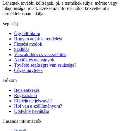
Lehetnek további költségek, pl. a termékek súlya, mérete vagy
tulajdonságai miatt. Ezeket az információkat közvetlenül a
termékleírásban találja.
Segítség
Ügyfélfiókom
Hogyan adjak le rendelést
Fizetési módok
Szállítás
Visszaküldés és visszatérítés
Akciók és utalványok
További segítségre van szüksége?
Céges ügyfelek
Fiókom
Bejelentkezés
Regisztráció
Elfelejtette jelszavát?
Hol van a szállítmányom?
Utalvány beváltása
Hasznos információk