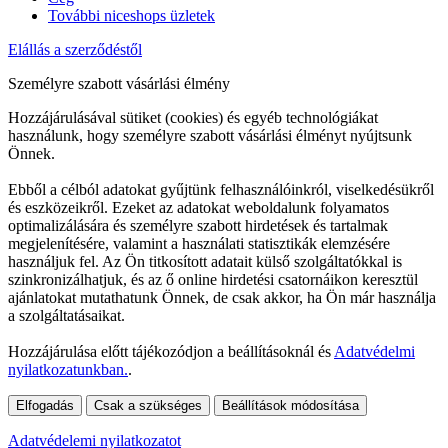
További niceshops üzletek
Elállás a szerződéstől
Személyre szabott vásárlási élmény
Hozzájárulásával sütiket (cookies) és egyéb technológiákat
használunk, hogy személyre szabott vásárlási élményt nyújtsunk
Önnek.
Ebből a célból adatokat gyűjtünk felhasználóinkról, viselkedésükről
és eszközeikről. Ezeket az adatokat weboldalunk folyamatos
optimalizálására és személyre szabott hirdetések és tartalmak
megjelenítésére, valamint a használati statisztikák elemzésére
használjuk fel. Az Ön titkosított adatait külső szolgáltatókkal is
szinkronizálhatjuk, és az ő online hirdetési csatornáikon keresztül
ajánlatokat mutathatunk Önnek, de csak akkor, ha Ön már használja
a szolgáltatásaikat.
Hozzájárulása előtt tájékozódjon a beállításoknál és
Adatvédelmi
nyilatkozatunkban.
.
Elfogadás
Csak a szükséges
Beállítások módosítása
Adatvédelemi nyilatkozatot