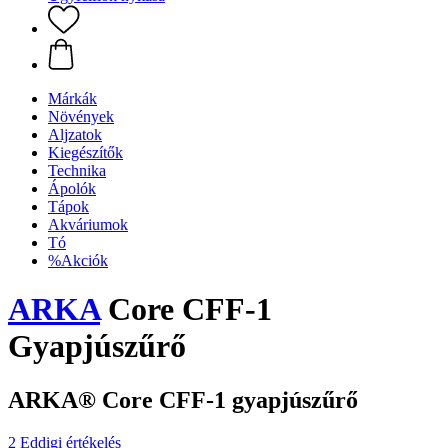
Márkák
Növények
Aljzatok
Kiegészítők
Technika
Ápolók
Tápok
Akváriumok
Tó
%Akciók
ARKA
Core CFF-1
Gyapjúszűrő
ARKA® Core CFF-1 gyapjúszűrő
2 Eddigi értékelés