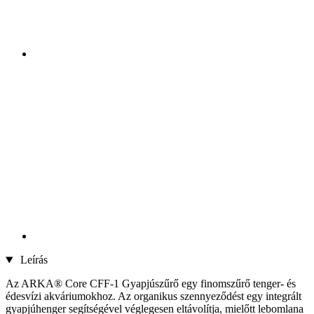
Leírás
Az ARKA® Core CFF-1 Gyapjúszűrő egy finomszűrő tenger- és
édesvízi akváriumokhoz. Az organikus szennyeződést egy integrált
gyapjúhenger segítségével véglegesen eltávolítja, mielőtt lebomlana