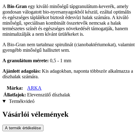
A
Bio-Gran
egy kiváló minőségű tápgranulátum-keverék, amely
gondosan válogatott bio-nyersanyagokból készül, ezáltal optimális
és egészséges táplálékot biztosít édesvízi halak számára. A kiváló
minőségű, speciálisan kombinált összetevők nemcsak a halak
természetes színét és egészséges növekedését támogatják, hanem
minimalizálják a nem kívánt ürülékeket is.
A Bio-Gran nem tartalmaz spirulinát (cianobaktériumokat), valamint
gyengébb minőségű hallisztet sem.
A granulátum mérete:
0,5 - 1 mm
Ajánlott adagolás:
Kis adagokban, naponta többször alkalmazza a
díszhalak számára.
Márka:
ARKA
Állatfajok:
Elevenszülő díszhalak
Termékvideó
Vásárlói vélemények
A termék értékelése