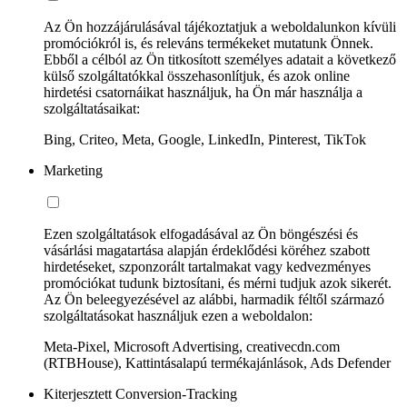
Az Ön hozzájárulásával tájékoztatjuk a weboldalunkon kívüli
promóciókról is, és releváns termékeket mutatunk Önnek.
Ebből a célból az Ön titkosított személyes adatait a következő
külső szolgáltatókkal összehasonlítjuk, és azok online
hirdetési csatornáikat használjuk, ha Ön már használja a
szolgáltatásaikat:
Bing, Criteo, Meta, Google, LinkedIn, Pinterest, TikTok
Marketing
Ezen szolgáltatások elfogadásával az Ön böngészési és
vásárlási magatartása alapján érdeklődési köréhez szabott
hirdetéseket, szponzorált tartalmakat vagy kedvezményes
promóciókat tudunk biztosítani, és mérni tudjuk azok sikerét.
Az Ön beleegyezésével az alábbi, harmadik féltől származó
szolgáltatásokat használjuk ezen a weboldalon:
Meta-Pixel, Microsoft Advertising, creativecdn.com
(RTBHouse), Kattintásalapú termékajánlások, Ads Defender
Kiterjesztett Conversion-Tracking