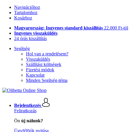
Navigációhoz
Tartalomhoz
Kosárhoz
Magyarország: Ingyenes standard kiszállítás
22.000 Ft-tól
Ingyenes visszaküldés
24 órás kiszállítás
Segítség
Hol van a rendelésem?
Visszaküldés
Szállítási költségek
Fizetési módok
Kapcsolat
Minden Segítség-téma
Bejelentkezés
Feliratkozás
Ön
új nálunk?
Ügyfélfiók nyitása