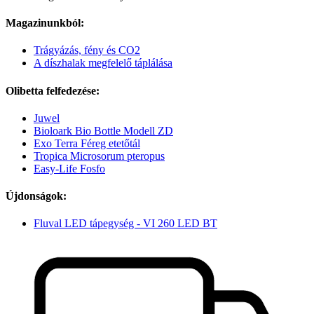
Magazinunkból:
Trágyázás, fény és CO2
A díszhalak megfelelő táplálása
Olibetta felfedezése:
Juwel
Bioloark Bio Bottle Modell ZD
Exo Terra Féreg etetőtál
Tropica Microsorum pteropus
Easy-Life Fosfo
Újdonságok:
Fluval LED tápegység - VI 260 LED BT