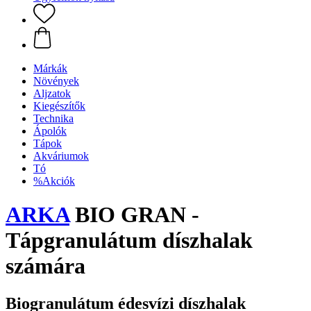
Márkák
Növények
Aljzatok
Kiegészítők
Technika
Ápolók
Tápok
Akváriumok
Tó
%Akciók
ARKA
BIO GRAN -
Tápgranulátum díszhalak
számára
Biogranulátum édesvízi díszhalak