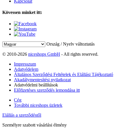
Kapcsolat
Kövessen minket itt:
Ország / Nyelv változtatás
© 2010-2026
niceshops GmbH
- All rights reserved.
Impresszum
Adatvédelem
Általános Szerződési Feltételek és Elállási Tájékoztató
Akadálymentesítési nyilatkozat
Adatvédelmi beállítások
Előfizetéses szerződés lemondása itt
Cég
További niceshops üzletek
Elállás a szerződéstől
Személyre szabott vásárlási élmény