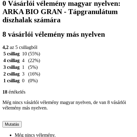
0 Vásárlói vélemény magyar nyelven:
ARKA BIO GRAN - Tápgranulátum
díszhalak számára
8 vásárlói vélemény más nyelven
4,2
az 5 csillagból
5 csillag
10
(55%)
4 csillag
4
(22%)
3 csillag
1
(5%)
2 csillag
3
(16%)
1 csillag
0
(0%)
18
értékelés
Még nincs vásárlói vélemény magyar nyelven, de van 8 vásárlói
vélemény más nyelven.
Mutatás
Még nincs vélemény.