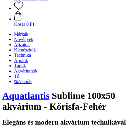
Kosár
0 Ft
Márkák
Növények
Aljzatok
Kiegészítők
Technika
Ápolók
Tápok
Akváriumok
Tó
%Akciók
Aquatlantis
Sublime 100x50
akvárium - Kőrisfa-Fehér
Elegáns és modern akvárium technikával