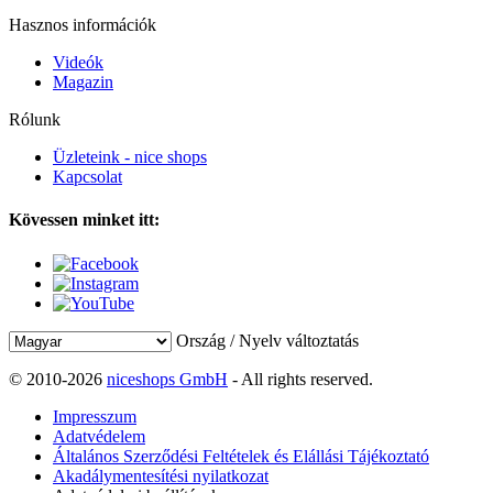
Hasznos információk
Videók
Magazin
Rólunk
Üzleteink - nice shops
Kapcsolat
Kövessen minket itt:
Ország / Nyelv változtatás
© 2010-2026
niceshops GmbH
- All rights reserved.
Impresszum
Adatvédelem
Általános Szerződési Feltételek és Elállási Tájékoztató
Akadálymentesítési nyilatkozat