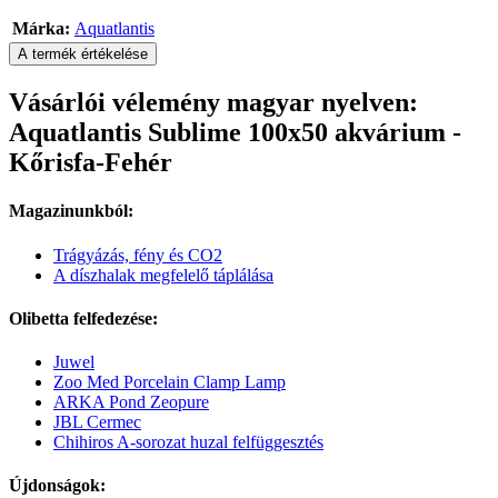
Márka:
Aquatlantis
A termék értékelése
Vásárlói vélemény magyar nyelven:
Aquatlantis Sublime 100x50 akvárium -
Kőrisfa-Fehér
Magazinunkból:
Trágyázás, fény és CO2
A díszhalak megfelelő táplálása
Olibetta felfedezése:
Juwel
Zoo Med Porcelain Clamp Lamp
ARKA Pond Zeopure
JBL Cermec
Chihiros A-sorozat huzal felfüggesztés
Újdonságok: