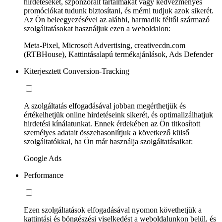
hirdetéseket, szponzorált tartalmakat vagy kedvezményes
promóciókat tudunk biztosítani, és mérni tudjuk azok sikerét.
Az Ön beleegyezésével az alábbi, harmadik féltől származó
szolgáltatásokat használjuk ezen a weboldalon:
Meta-Pixel, Microsoft Advertising, creativecdn.com
(RTBHouse), Kattintásalapú termékajánlások, Ads Defender
Kiterjesztett Conversion-Tracking
A szolgáltatás elfogadásával jobban megérthetjük és
értékelhetjük online hirdetéseink sikerét, és optimalizálhatjuk
hirdetési kínálatunkat. Ennek érdekében az Ön titkosított
személyes adatait összehasonlítjuk a következő külső
szolgáltatókkal, ha Ön már használja szolgáltatásaikat:
Google Ads
Performance
Ezen szolgáltatások elfogadásával nyomon követhetjük a
kattintási és böngészési viselkedést a weboldalunkon belül, és