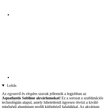
Leírás
Az
egyszerű
és
elegáns
szavak jellemzik a legjobban az
Aquatlantis Sublime akváriumokat!
Ez a sorozat a szublimációs
technológián alapul, amely hihetetlenül ügyesen ötvözi a kiváló
minőségű alumínium profilt különböző fafajtákkal. Az akvárium