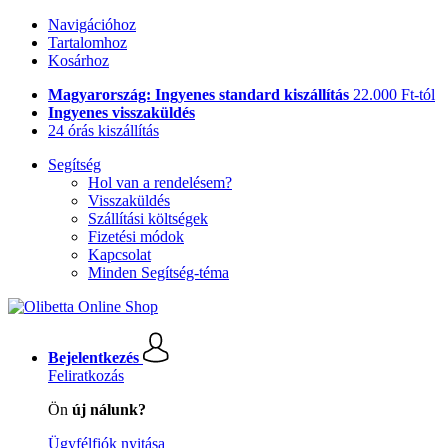
Navigációhoz
Tartalomhoz
Kosárhoz
Magyarország: Ingyenes standard kiszállítás
22.000 Ft-tól
Ingyenes visszaküldés
24 órás kiszállítás
Segítség
Hol van a rendelésem?
Visszaküldés
Szállítási költségek
Fizetési módok
Kapcsolat
Minden Segítség-téma
Bejelentkezés
Feliratkozás
Ön
új nálunk?
Ügyfélfiók nyitása