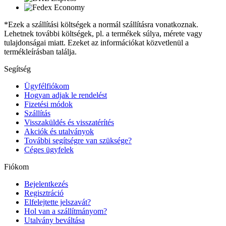
*Ezek a szállítási költségek a normál szállításra vonatkoznak.
Lehetnek további költségek, pl. a termékek súlya, mérete vagy
tulajdonságai miatt. Ezeket az információkat közvetlenül a
termékleírásban találja.
Segítség
Ügyfélfiókom
Hogyan adjak le rendelést
Fizetési módok
Szállítás
Visszaküldés és visszatérítés
Akciók és utalványok
További segítségre van szüksége?
Céges ügyfelek
Fiókom
Bejelentkezés
Regisztráció
Elfelejtette jelszavát?
Hol van a szállítmányom?
Utalvány beváltása