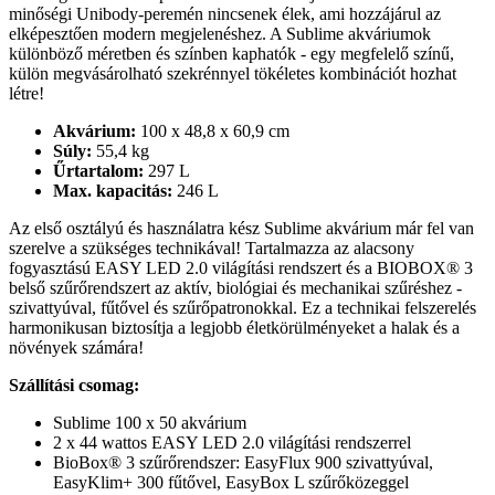
minőségi Unibody-peremén nincsenek élek, ami hozzájárul az
elképesztően modern megjelenéshez. A Sublime akváriumok
különböző méretben és színben kaphatók - egy megfelelő színű,
külön megvásárolható szekrénnyel tökéletes kombinációt hozhat
létre!
Akvárium:
100 x 48,8 x 60,9 cm
Súly:
55,4 kg
Űrtartalom:
297 L
Max. kapacitás:
246 L
Az első osztályú és használatra kész Sublime akvárium már fel van
szerelve a szükséges technikával! Tartalmazza az alacsony
fogyasztású EASY LED 2.0 világítási rendszert és a BIOBOX® 3
belső szűrőrendszert az aktív, biológiai és mechanikai szűréshez -
szivattyúval, fűtővel és szűrőpatronokkal. Ez a technikai felszerelés
harmonikusan biztosítja a legjobb életkörülményeket a halak és a
növények számára!
Szállítási csomag:
Sublime 100 x 50 akvárium
2 x 44 wattos EASY LED 2.0 világítási rendszerrel
BioBox® 3 szűrőrendszer: EasyFlux 900 szivattyúval,
EasyKlim+ 300 fűtővel, EasyBox L szűrőközeggel