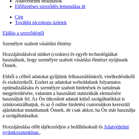
Adatvédelmi beállítások
Előfizetéses szerződés lemondása itt
Cég
További niceshops üzletek
Elállás a szerződéstől
Személyre szabott vásárlási élmény
Hozzájárulásával sütiket (cookies) és egyéb technológiákat
használunk, hogy személyre szabott vásárlási élményt nyújtsunk
Önnek.
Ebből a célból adatokat gyűjtünk felhasználóinkról, viselkedésükről
és eszközeikről. Ezeket az adatokat weboldalunk folyamatos
optimalizálására és személyre szabott hirdetések és tartalmak
megjelenítésére, valamint a használati statisztikák elemzésére
használjuk fel. Az Ön titkosított adatait külső szolgáltatókkal is
szinkronizálhatjuk, és az ő online hirdetési csatornáikon keresztül
ajánlatokat mutathatunk Önnek, de csak akkor, ha Ön már használja
a szolgáltatásaikat.
Hozzájárulása előtt tájékozódjon a beállításoknál és
Adatvédelmi
nyilatkozatunkban.
.