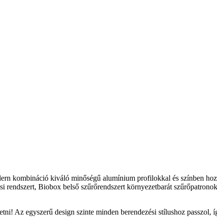
n kombináció kiváló minőségű alumínium profilokkal és színben hozzá 
endszert, Biobox belső szűrőrendszert környezetbarát szűrőpatronokkal,
ni! Az egyszerű design szinte minden berendezési stílushoz passzol, íg