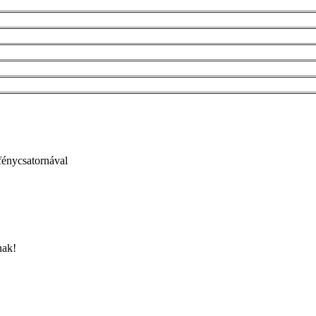
énycsatornával
nak!