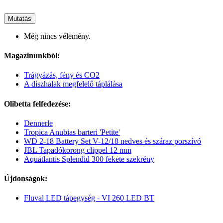
Mutatás
Még nincs vélemény.
Magazinunkból:
Trágyázás, fény és CO2
A díszhalak megfelelő táplálása
Olibetta felfedezése:
Dennerle
Tropica Anubias barteri 'Petite'
WD 2-18 Battery Set V-12/18 nedves és száraz porszívó
JBL Tapadókorong clippel 12 mm
Aquatlantis Splendid 300 fekete szekrény
Újdonságok:
Fluval LED tápegység - VI 260 LED BT