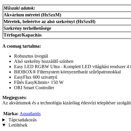
Műszaki adatok:
Akvárium méretei (HxSzxM)
Méretek, beleértve az alsó szekrényt (HxSzxH)
Szekrény terhelhetősége
Térfogat/Kapacitás
A csomag tartalma:
Robusztus üvegtál
Alsó szekrény hozzáillő színben
Easy LED RGBW Ultra - Komplett LED világítási rendszer 4 f
BIOBOX® Filtersystem környezetbarát szűrőpatronokkal
EasyFlux 600 szivattyú
Fűtés EasyKlimm+ 150 W
ORI Smart Controller
Megjegyzés:
Az akváriumok és a technológia kizárólag édesvízi telepítésre szolgál
Márka:
Aquatlantis
Tápcsatlakozás
Letöltések