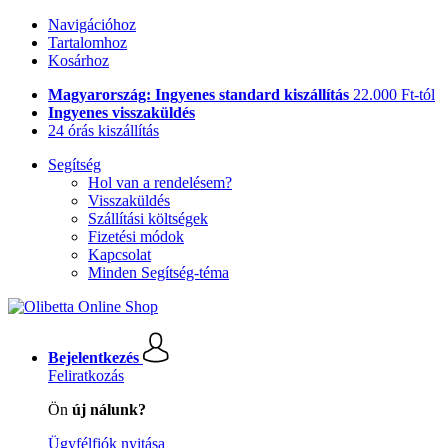
Navigációhoz
Tartalomhoz
Kosárhoz
Magyarország: Ingyenes standard kiszállítás
22.000 Ft-tól
Ingyenes visszaküldés
24 órás kiszállítás
Segítség
Hol van a rendelésem?
Visszaküldés
Szállítási költségek
Fizetési módok
Kapcsolat
Minden Segítség-téma
Bejelentkezés
Feliratkozás
Ön
új nálunk?
Ügyfélfiók nyitása