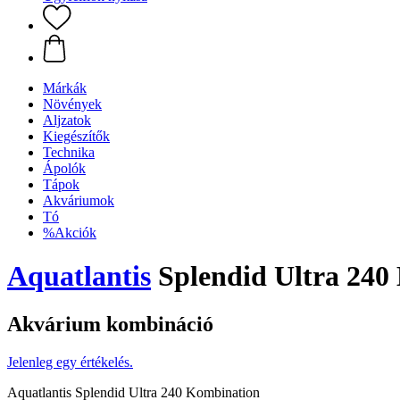
Márkák
Növények
Aljzatok
Kiegészítők
Technika
Ápolók
Tápok
Akváriumok
Tó
%Akciók
Aquatlantis
Splendid Ultra 240
Akvárium kombináció
Jelenleg egy értékelés.
Aquatlantis Splendid Ultra 240 Kombination