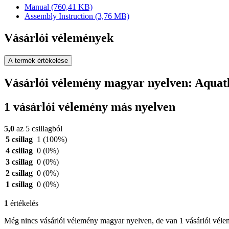
Manual
(760,41 KB)
Assembly Instruction
(3,76 MB)
Vásárlói vélemények
A termék értékelése
Vásárlói vélemény magyar nyelven: Aquatl
1 vásárlói vélemény más nyelven
5,0
az 5 csillagból
5 csillag
1
(100%)
4 csillag
0
(0%)
3 csillag
0
(0%)
2 csillag
0
(0%)
1 csillag
0
(0%)
1
értékelés
Még nincs vásárlói vélemény magyar nyelven, de van 1 vásárlói vél