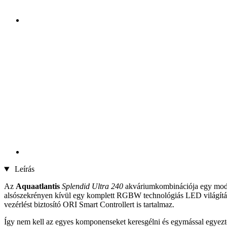
Leírás
Az
Aquaatlantis
Splendid Ultra 240
akváriumkombinációja egy moder
alsószekrényen kívül egy komplett RGBW technológiás LED világítási r
vezérlést biztosító ORI Smart Controllert is tartalmaz.
Így nem kell az egyes komponenseket keresgélni és egymással egyeztet