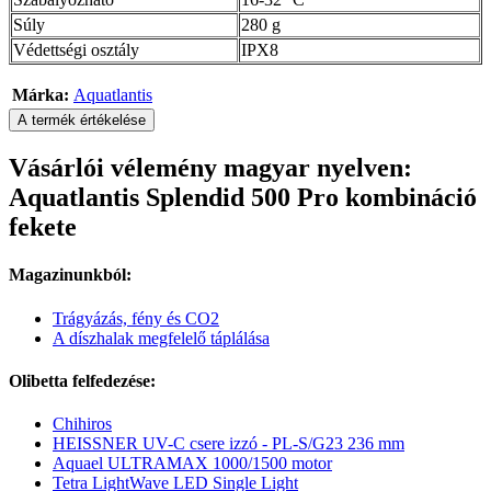
Súly
280 g
Védettségi osztály
IPX8
Márka:
Aquatlantis
A termék értékelése
Vásárlói vélemény magyar nyelven:
Aquatlantis Splendid 500 Pro kombináció
fekete
Magazinunkból:
Trágyázás, fény és CO2
A díszhalak megfelelő táplálása
Olibetta felfedezése:
Chihiros
HEISSNER UV-C csere izzó - PL-S/G23 236 mm
Aquael ULTRAMAX 1000/1500 motor
Tetra LightWave LED Single Light