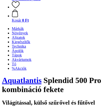
Kosár
0 Ft
Márkák
Növények
Aljzatok
Kiegészítők
Technika
Ápolók
Tápok
Akváriumok
Tó
%Akciók
Aquatlantis
Splendid 500 Pro
kombináció fekete
Világítással, külső szűrővel és fűtővel