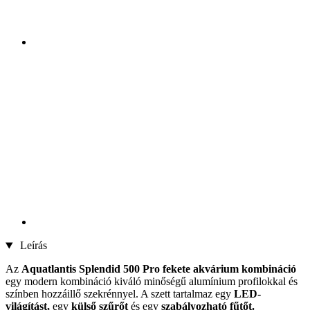
Leírás
Az
Aquatlantis Splendid 500 Pro fekete akvárium kombináció
egy modern kombináció kiváló minőségű alumínium profilokkal és
színben hozzáillő szekrénnyel. A szett tartalmaz egy
LED-
világítást,
egy
külső szűrőt
és egy
szabályozható fűtőt.