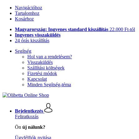
Navigációhoz
Tartalomhoz
Kosárhoz
Magyarország: Ingyenes standard kiszállítás
22.000 Ft-tól
Ingyenes visszaküldés
24 órás kiszállítás
Segítség
Hol van a rendelésem?
Visszaküldés
Szállítási költségek
Fizetési módok
Kapcsolat
Minden Segítség-téma
Bejelentkezés
Feliratkozás
Ön
új nálunk?
Ügyfélfiók nyitása