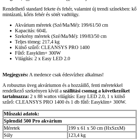
Rendelhető standard fekete és fehér, valamint új trendi színekben: kő
mintázatú, kőris fehér és sötét vadtölgy.
Akvárium méretek (Szé/Ma/Mé): 199/61/50 cm
Kapacitás: 604L
Szekrény méretek (Szé/Ma/Mé): 199/83/50 cm
Teljes tömeg: 217,4 kg
Külső szűrő: CLEANSYS PRO 1400
Fűtő: Easyklim+ 300W
Világítás: 2 x Easy LED 2.0
Megjegyzés:
A medence csak édesvízhez alkalmas!
A robusztus üveg akváriumon és a hozzáillő, fenti méretekkel
rendelkező szekrényen kívül a
szállítási csomag a következőket
tartalmazza:
2 x 88 wattos világítás: Easy LED 2.0, 1 x külső
szűrő: CLEANSYS PRO 1400 és 1 db fűtő: Easyklim+ 300W.
Műszaki adatok:
Splendid 500 Pro akvárium
Méretek
199 x 61 x 50 cm (HxSzxM)
Súly
123,4 kg