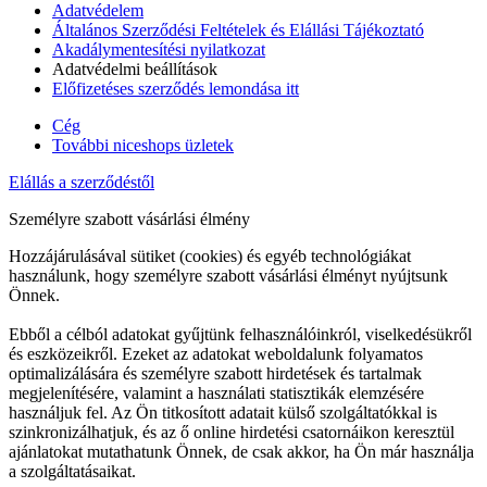
Adatvédelem
Általános Szerződési Feltételek és Elállási Tájékoztató
Akadálymentesítési nyilatkozat
Adatvédelmi beállítások
Előfizetéses szerződés lemondása itt
Cég
További niceshops üzletek
Elállás a szerződéstől
Személyre szabott vásárlási élmény
Hozzájárulásával sütiket (cookies) és egyéb technológiákat
használunk, hogy személyre szabott vásárlási élményt nyújtsunk
Önnek.
Ebből a célból adatokat gyűjtünk felhasználóinkról, viselkedésükről
és eszközeikről. Ezeket az adatokat weboldalunk folyamatos
optimalizálására és személyre szabott hirdetések és tartalmak
megjelenítésére, valamint a használati statisztikák elemzésére
használjuk fel. Az Ön titkosított adatait külső szolgáltatókkal is
szinkronizálhatjuk, és az ő online hirdetési csatornáikon keresztül
ajánlatokat mutathatunk Önnek, de csak akkor, ha Ön már használja
a szolgáltatásaikat.