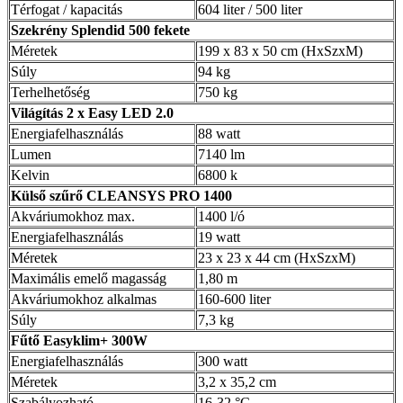
Térfogat / kapacitás
604 liter / 500 liter
Szekrény Splendid 500 fekete
Méretek
199 x 83 x 50 cm (HxSzxM)
Súly
94 kg
Terhelhetőség
750 kg
Világítás 2 x Easy LED 2.0
Energiafelhasználás
88 watt
Lumen
7140 lm
Kelvin
6800 k
Külső szűrő CLEANSYS PRO 1400
Akváriumokhoz max.
1400 l/ó
Energiafelhasználás
19 watt
Méretek
23 x 23 x 44 cm (HxSzxM)
Maximális emelő magasság
1,80 m
Akváriumokhoz alkalmas
160-600 liter
Súly
7,3 kg
Fűtő Easyklim+ 300W
Energiafelhasználás
300 watt
Méretek
3,2 x 35,2 cm
Szabályozható
16-32 °C