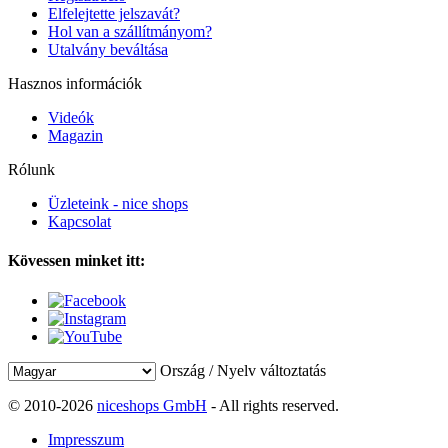
Elfelejtette jelszavát?
Hol van a szállítmányom?
Utalvány beváltása
Hasznos információk
Videók
Magazin
Rólunk
Üzleteink - nice shops
Kapcsolat
Kövessen minket itt:
Ország / Nyelv változtatás
© 2010-2026
niceshops GmbH
- All rights reserved.
Impresszum