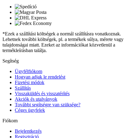
*Ezek a szállítási költségek a normál szállításra vonatkoznak.
Lehetnek további költségek, pl. a termékek súlya, mérete vagy
tulajdonságai miatt. Ezeket az információkat közvetlenül a
termékleírásban találja.
Segítség
Ügyfélfiókom
Hogyan adjak le rendelést
Fizetési módok
Szállítás
Visszaküldés és visszatérítés
Akciók és utalványok
További segítségre van szüksége?
Céges ügyfelek
Fiókom
Bejelentkezés
Regisztráció