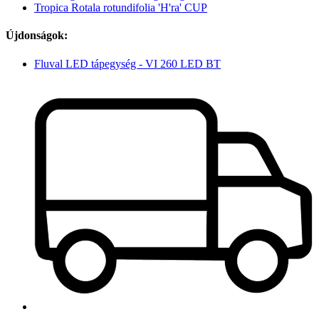
Tropica Rotala rotundifolia 'H'ra' CUP
Újdonságok:
Fluval LED tápegység - VI 260 LED BT