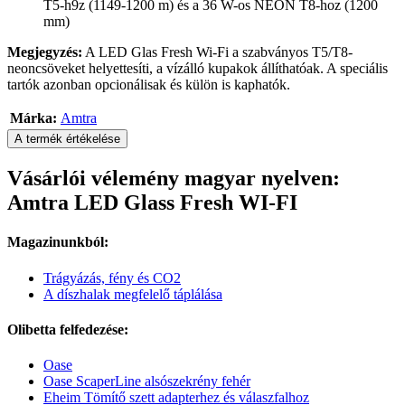
T5-h9z (1149-1200 m) és a 36 W-os NEON T8-hoz (1200
mm)
Megjegyzés:
A LED Glas Fresh Wi-Fi a szabványos T5/T8-
neoncsöveket helyettesíti, a vízálló kupakok állíthatóak. A speciális
tartók azonban opcionálisak és külön is kaphatók.
Márka:
Amtra
A termék értékelése
Vásárlói vélemény magyar nyelven:
Amtra LED Glass Fresh WI-FI
Magazinunkból:
Trágyázás, fény és CO2
A díszhalak megfelelő táplálása
Olibetta felfedezése:
Oase
Oase ScaperLine alsószekrény fehér
Eheim Tömítő szett adapterhez és válaszfalhoz