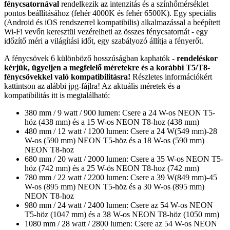
fénycsatornával
rendelkezik az intenzitás és a színhőmérséklet
pontos beállításához (fehér 4000K és fehér 6500K). Egy speciális
(Android és iOS rendszerrel kompatibilis) alkalmazással a beépített
Wi-Fi vevőn keresztül vezérelheti az összes fénycsatornát - egy
időzítő méri a világítási időt, egy szabályozó állítja a fényerőt.
A fénycsövek 6 különböző hosszúságban kaphatók -
rendeléskor
kérjük, ügyeljen a megfelelő méretekre és a korábbi T5/T8-
fénycsövekkel való kompatibilitásra!
Részletes információkért
kattintson az alábbi jpg-fájlra! Az aktuális méretek és a
kompatibilitás itt is megtalálható:
380 mm / 9 watt / 900 lumen: Csere a 24 W-os NEON T5-
höz (438 mm) és a 15 W-os NEON T8-hoz (438 mm)
480 mm / 12 watt / 1200 lumen: Csere a 24 W(549 mm)-28
W-os (590 mm) NEON T5-höz és a 18 W-os (590 mm)
NEON T8-hoz
680 mm / 20 watt / 2000 lumen: Csere a 35 W-os NEON T5-
höz (742 mm) és a 25 W-ös NEON T8-hoz (742 mm)
780 mm / 22 watt / 2200 lumen: Csere a 39 W(849 mm)-45
W-os (895 mm) NEON T5-höz és a 30 W-os (895 mm)
NEON T8-hoz
980 mm / 24 watt / 2400 lumen: Csere az 54 W-os NEON
T5-höz (1047 mm) és a 38 W-os NEON T8-höz (1050 mm)
1080 mm / 28 watt / 2800 lumen: Csere az 54 W-os NEON