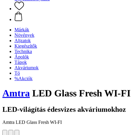
Márkák
Növények
Aljzatok
Kiegészítők
Technika
Ápolók
Tápok
Akváriumok
Tó
%Akciók
Amtra
LED Glass Fresh WI-FI
LED-világítás édesvizes akváriumokhoz
Amtra LED Glass Fresh WI-FI