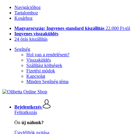
Navigációhoz
Tartalomhoz
Kosárhoz
Magyarország: Ingyenes standard kiszállítás
22.000 Ft-tól
Ingyenes visszaküldés
24 órás kiszállítás
Segítség
Hol van a rendelésem?
Visszaküldés
Szállítási költségek
Fizetési módok
Kapcsolat
Minden Segítség-téma
Bejelentkezés
Feliratkozás
Ön
új nálunk?
Ügyfélfiók nyitása