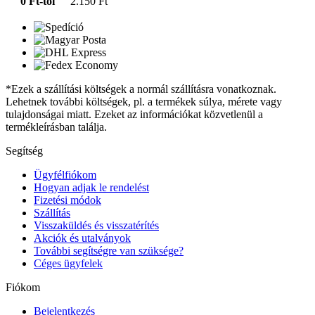
0 Ft-tól
2.150 Ft
*Ezek a szállítási költségek a normál szállításra vonatkoznak.
Lehetnek további költségek, pl. a termékek súlya, mérete vagy
tulajdonságai miatt. Ezeket az információkat közvetlenül a
termékleírásban találja.
Segítség
Ügyfélfiókom
Hogyan adjak le rendelést
Fizetési módok
Szállítás
Visszaküldés és visszatérítés
Akciók és utalványok
További segítségre van szüksége?
Céges ügyfelek
Fiókom
Bejelentkezés