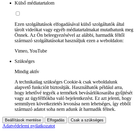
Külső médiatartalom
Ezen szolgáltatások elfogadásával külső szolgáltatók által
tárolt videókat vagy egyéb médiatartalmakat mutathatunk meg
Önnek. Az Ön beleegyezésével az alábbi, harmadik féltől
származó szolgáltatásokat használjuk ezen a weboldalon:
Vimeo, YouTube
Szükséges
Mindig aktív
A technikailag szükséges Cookie-k csak weboldalunk
alapvető funkcióit biztosítják. Használhatók például arra,
hogy lehetővé tegyék a termékek bevásárlókosarába gyűjtését
vagy az ügyfélfiókba való bejelentkezést. Ez azt jelenti, hogy
semmilyen következtetés levonása nem lehetséges, így ebből
származó adatot soha nem adunk át harmadik félnek.
Beállítások mentése
Elfogadás
Csak a szükséges
Adatvédelemi nyilatkozatot