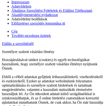
Impresszum
Adatvédelem
Általános Szerződési Feltételek és Elállási Tájékoztató
Akadálymentesítési nyilatkozat
Adatvédelmi beállítások
Előfizetéses szerződés lemondása itt
Cég
További niceshops üzletek
Elállás a szerződéstől
Személyre szabott vásárlási élmény
Hozzájárulásával sütiket (cookies) és egyéb technológiákat
használunk, hogy személyre szabott vásárlási élményt nyújtsunk
Önnek.
Ebből a célból adatokat gyűjtünk felhasználóinkról, viselkedésükről
és eszközeikről. Ezeket az adatokat weboldalunk folyamatos
optimalizálására és személyre szabott hirdetések és tartalmak
megjelenítésére, valamint a használati statisztikák elemzésére
használjuk fel. Az Ön titkosított adatait külső szolgáltatókkal is
szinkronizálhatjuk, és az ő online hirdetési csatornáikon keresztül
ajánlatokat mutathatunk Önnek, de csak akkor, ha Ön már használja