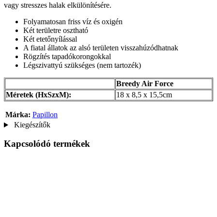
vagy stresszes halak elkülönítésére.
Folyamatosan friss víz és oxigén
Két területre osztható
Két etetőnyílással
A fiatal állatok az alsó területen visszahúzódhatnak
Rögzítés tapadókorongokkal
Légszivattyú szükséges (nem tartozék)
Breedy Air Force
Méretek (HxSzxM):
18 x 8,5 x 15,5cm
Márka:
Papillon
Kiegészítők
Kapcsolódó termékek