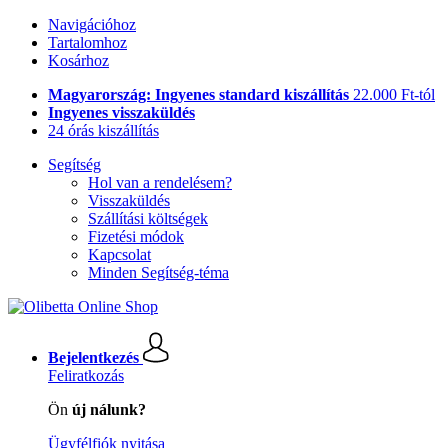
Navigációhoz
Tartalomhoz
Kosárhoz
Magyarország: Ingyenes standard kiszállítás
22.000 Ft-tól
Ingyenes visszaküldés
24 órás kiszállítás
Segítség
Hol van a rendelésem?
Visszaküldés
Szállítási költségek
Fizetési módok
Kapcsolat
Minden Segítség-téma
Bejelentkezés
Feliratkozás
Ön
új nálunk?
Ügyfélfiók nyitása