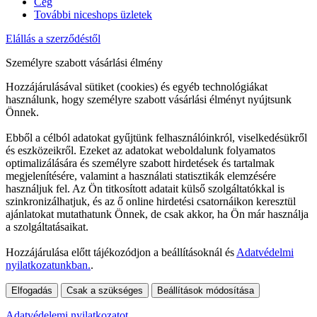
Cég
További niceshops üzletek
Elállás a szerződéstől
Személyre szabott vásárlási élmény
Hozzájárulásával sütiket (cookies) és egyéb technológiákat
használunk, hogy személyre szabott vásárlási élményt nyújtsunk
Önnek.
Ebből a célból adatokat gyűjtünk felhasználóinkról, viselkedésükről
és eszközeikről. Ezeket az adatokat weboldalunk folyamatos
optimalizálására és személyre szabott hirdetések és tartalmak
megjelenítésére, valamint a használati statisztikák elemzésére
használjuk fel. Az Ön titkosított adatait külső szolgáltatókkal is
szinkronizálhatjuk, és az ő online hirdetési csatornáikon keresztül
ajánlatokat mutathatunk Önnek, de csak akkor, ha Ön már használja
a szolgáltatásaikat.
Hozzájárulása előtt tájékozódjon a beállításoknál és
Adatvédelmi
nyilatkozatunkban.
.
Elfogadás
Csak a szükséges
Beállítások módosítása
Adatvédelemi nyilatkozatot