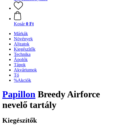
Kosár
0 Ft
Márkák
Növények
Aljzatok
Kiegészítők
Technika
Ápolók
Tápok
Akváriumok
Tó
%Akciók
Papillon
Breedy Airforce
nevelő tartály
Kiegészítők