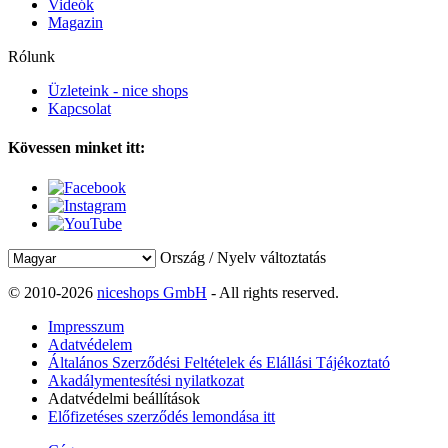
Videók
Magazin
Rólunk
Üzleteink - nice shops
Kapcsolat
Kövessen minket itt:
Ország / Nyelv változtatás
© 2010-2026
niceshops GmbH
- All rights reserved.
Impresszum
Adatvédelem
Általános Szerződési Feltételek és Elállási Tájékoztató
Akadálymentesítési nyilatkozat
Adatvédelmi beállítások
Előfizetéses szerződés lemondása itt