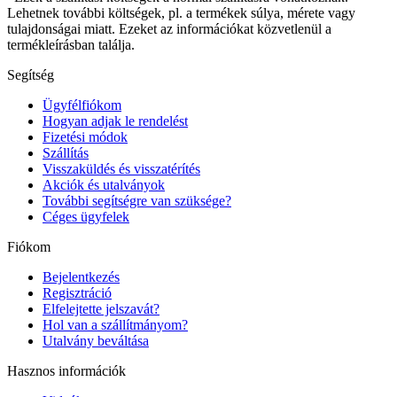
Lehetnek további költségek, pl. a termékek súlya, mérete vagy
tulajdonságai miatt. Ezeket az információkat közvetlenül a
termékleírásban találja.
Segítség
Ügyfélfiókom
Hogyan adjak le rendelést
Fizetési módok
Szállítás
Visszaküldés és visszatérítés
Akciók és utalványok
További segítségre van szüksége?
Céges ügyfelek
Fiókom
Bejelentkezés
Regisztráció
Elfelejtette jelszavát?
Hol van a szállítmányom?
Utalvány beváltása
Hasznos információk