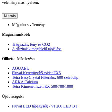
vélemény más nyelven.
Mutatás
Még nincs vélemény.
Magazinunkból:
Trágyázás, fény és CO2
A díszhalak megfelelő táplálása
Olibetta felfedezése:
AQUAEL
Fluval Keretrögzítő toldat FX5
Tetra EasyCrystal FilterBox 600 szűrőclip
ARKA Calcium
Tetra Kimeneti szett EX 500/700/1000
Újdonságok:
Fluval LED tápegység - VI 260 LED BT