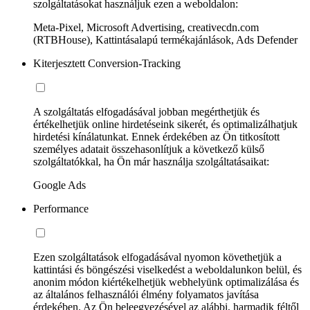
szolgáltatásokat használjuk ezen a weboldalon:
Meta-Pixel, Microsoft Advertising, creativecdn.com
(RTBHouse), Kattintásalapú termékajánlások, Ads Defender
Kiterjesztett Conversion-Tracking
A szolgáltatás elfogadásával jobban megérthetjük és
értékelhetjük online hirdetéseink sikerét, és optimalizálhatjuk
hirdetési kínálatunkat. Ennek érdekében az Ön titkosított
személyes adatait összehasonlítjuk a következő külső
szolgáltatókkal, ha Ön már használja szolgáltatásaikat:
Google Ads
Performance
Ezen szolgáltatások elfogadásával nyomon követhetjük a
kattintási és böngészési viselkedést a weboldalunkon belül, és
anonim módon kiértékelhetjük webhelyünk optimalizálása és
az általános felhasználói élmény folyamatos javítása
érdekében. Az Ön beleegyezésével az alábbi, harmadik féltől