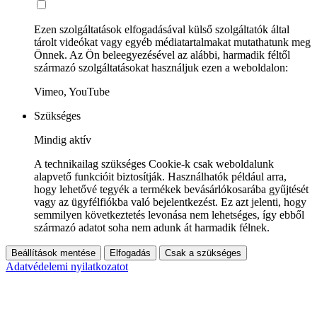
Ezen szolgáltatások elfogadásával külső szolgáltatók által
tárolt videókat vagy egyéb médiatartalmakat mutathatunk meg
Önnek. Az Ön beleegyezésével az alábbi, harmadik féltől
származó szolgáltatásokat használjuk ezen a weboldalon:
Vimeo, YouTube
Szükséges
Mindig aktív
A technikailag szükséges Cookie-k csak weboldalunk
alapvető funkcióit biztosítják. Használhatók például arra,
hogy lehetővé tegyék a termékek bevásárlókosarába gyűjtését
vagy az ügyfélfiókba való bejelentkezést. Ez azt jelenti, hogy
semmilyen következtetés levonása nem lehetséges, így ebből
származó adatot soha nem adunk át harmadik félnek.
Beállítások mentése
Elfogadás
Csak a szükséges
Adatvédelemi nyilatkozatot