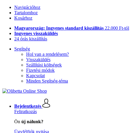
Navigációhoz
Tartalomhoz
Kosárhoz
Magyarország: Ingyenes standard kiszállítás
22.000 Ft-tól
Ingyenes visszaküldés
24 órás kiszállítás
Segítség
Hol van a rendelésem?
Visszaküldés
Szállítási költségek
Fizetési módok
Kapcsolat
Minden Segítség-téma
Bejelentkezés
Feliratkozás
Ön
új nálunk?
Ügyfélfiók nyitása