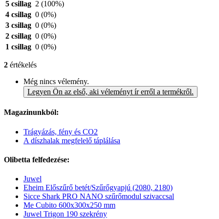
5 csillag
2
(100%)
4 csillag
0
(0%)
3 csillag
0
(0%)
2 csillag
0
(0%)
1 csillag
0
(0%)
2
értékelés
Még nincs vélemény.
Legyen Ön az első, aki véleményt ír erről a termékről.
Magazinunkból:
Trágyázás, fény és CO2
A díszhalak megfelelő táplálása
Olibetta felfedezése:
Juwel
Eheim Előszűrő betét/Szűrőgyapjú (2080, 2180)
Sicce Shark PRO NANO szűrőmodul szivaccsal
Me Cubito 600x300x250 mm
Juwel Trigon 190 szekrény