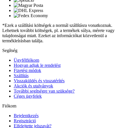
*Ezek a szállítási költségek a normál szállításra vonatkoznak.
Lehetnek további költségek, pl. a termékek súlya, mérete vagy
tulajdonságai miatt. Ezeket az információkat közvetlenül a
termékleírásban találja.
Segítség
Ügyfélfiókom
Hogyan adjak le rendelést
Fizetési módok
Szállítás
Visszaküldés és visszatérítés
Akciók és utalványok
További segítségre van szüksége?
Céges ügyfelek
Fiókom
Bejelentkezés
Regisztráció
Elfelejtette jelszavát?