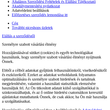
Általános Szerződési Feltételek és Elállási Tájékoztató
Akadálymentesítési nyilatkozat
Adatvédelmi beállítások
Előfizetéses szerződés lemondása itt
Cég
További niceshops üzletek
Elállás a szerződéstől
Személyre szabott vásárlási élmény
Hozzájárulásával sütiket (cookies) és egyéb technológiákat
használunk, hogy személyre szabott vásárlási élményt nyújtsunk
Önnek.
Ebből a célból adatokat gyűjtünk felhasználóinkról, viselkedésükről
és eszközeikről. Ezeket az adatokat weboldalunk folyamatos
optimalizálására és személyre szabott hirdetések és tartalmak
megjelenítésére, valamint a használati statisztikák elemzésére
használjuk fel. Az Ön titkosított adatait külső szolgáltatókkal is
szinkronizálhatjuk, és az ő online hirdetési csatornáikon keresztül
ajánlatokat mutathatunk Önnek, de csak akkor, ha Ön már használja
a szolgáltatásaikat.