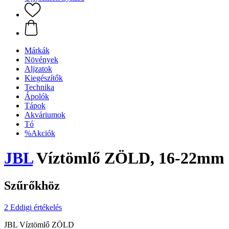
Márkák
Növények
Aljzatok
Kiegészítők
Technika
Ápolók
Tápok
Akváriumok
Tó
%Akciók
JBL
Víztömlő ZÖLD, 16-22mm
Szűrőkhöz
2 Eddigi értékelés
JBL Víztömlő ZÖLD