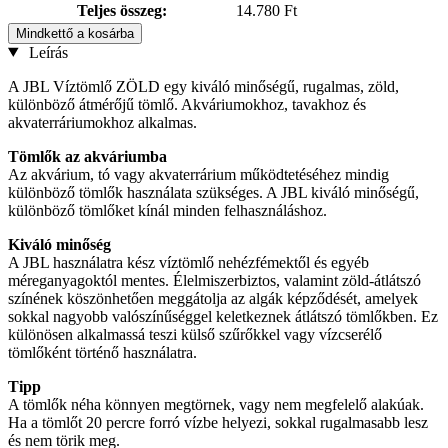
Teljes összeg:
14.780 Ft
Mindkettő a kosárba
Leírás
A JBL Víztömlő ZÖLD egy kiváló minőségű, rugalmas, zöld,
különböző átmérőjű tömlő. Akváriumokhoz, tavakhoz és
akvaterráriumokhoz alkalmas.
Tömlők az akváriumba
Az akvárium, tó vagy akvaterrárium működtetéséhez mindig
különböző tömlők használata szükséges. A JBL kiváló minőségű,
különböző tömlőket kínál minden felhasználáshoz.
Kiváló minőség
A JBL használatra kész víztömlő nehézfémektől és egyéb
méreganyagoktól mentes. Élelmiszerbiztos, valamint zöld-átlátszó
színének köszönhetően meggátolja az algák képződését, amelyek
sokkal nagyobb valószínűséggel keletkeznek átlátszó tömlőkben. Ez
különösen alkalmassá teszi külső szűrőkkel vagy vízcserélő
tömlőként történő használatra.
Tipp
A tömlők néha könnyen megtörnek, vagy nem megfelelő alakúak.
Ha a tömlőt 20 percre forró vízbe helyezi, sokkal rugalmasabb lesz
és nem törik meg.