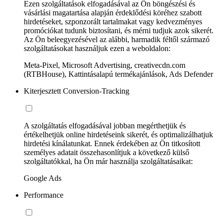
Ezen szolgáltatások elfogadásával az Ön böngészési és
vásárlási magatartása alapján érdeklődési köréhez szabott
hirdetéseket, szponzorált tartalmakat vagy kedvezményes
promóciókat tudunk biztosítani, és mérni tudjuk azok sikerét.
Az Ön beleegyezésével az alábbi, harmadik féltől származó
szolgáltatásokat használjuk ezen a weboldalon:
Meta-Pixel, Microsoft Advertising, creativecdn.com
(RTBHouse), Kattintásalapú termékajánlások, Ads Defender
Kiterjesztett Conversion-Tracking
A szolgáltatás elfogadásával jobban megérthetjük és
értékelhetjük online hirdetéseink sikerét, és optimalizálhatjuk
hirdetési kínálatunkat. Ennek érdekében az Ön titkosított
személyes adatait összehasonlítjuk a következő külső
szolgáltatókkal, ha Ön már használja szolgáltatásaikat:
Google Ads
Performance