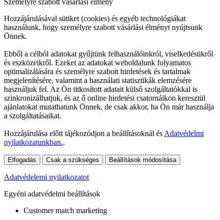
Személyre szabott vásárlási élmény
Hozzájárulásával sütiket (cookies) és egyéb technológiákat
használunk, hogy személyre szabott vásárlási élményt nyújtsunk
Önnek.
Ebből a célból adatokat gyűjtünk felhasználóinkról, viselkedésükről
és eszközeikről. Ezeket az adatokat weboldalunk folyamatos
optimalizálására és személyre szabott hirdetések és tartalmak
megjelenítésére, valamint a használati statisztikák elemzésére
használjuk fel. Az Ön titkosított adatait külső szolgáltatókkal is
szinkronizálhatjuk, és az ő online hirdetési csatornáikon keresztül
ajánlatokat mutathatunk Önnek, de csak akkor, ha Ön már használja
a szolgáltatásaikat.
Hozzájárulása előtt tájékozódjon a beállításoknál és
Adatvédelmi
nyilatkozatunkban.
.
Elfogadás
Csak a szükséges
Beállítások módosítása
Adatvédelemi nyilatkozatot
Egyéni adatvédelmi beállítások
Customer match marketing