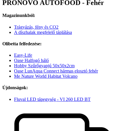
PRONOVO AUTOFOOD - Fehér
Magazinunkból:
Trágyázás, fény és CO2
A díszhalak megfelelő táplálása
Olibetta felfedezése:
Easy-Life
Oase Halfogó háló
Hobby Szűrőgyapjú 50x50x2cm
Oase LunAqua Connect hármas elosztó fehér
Me Nature World Habitat Volcano
Újdonságok:
Fluval LED tápegység - VI 260 LED BT