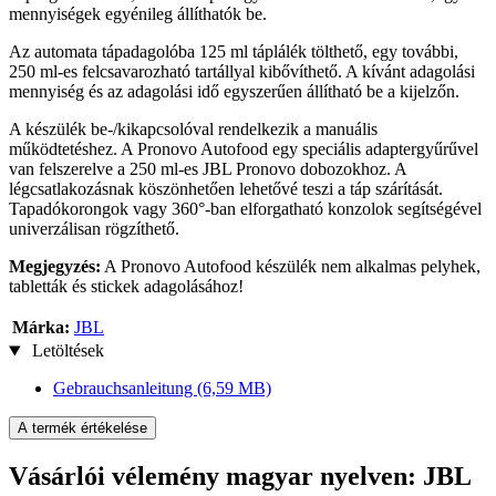
mennyiségek egyénileg állíthatók be.
Az automata tápadagolóba 125 ml táplálék tölthető, egy további,
250 ml-es felcsavarozható tartállyal kibővíthető. A kívánt adagolási
mennyiség és az adagolási idő egyszerűen állítható be a kijelzőn.
A készülék be-/kikapcsolóval rendelkezik a manuális
működtetéshez. A Pronovo Autofood egy speciális adaptergyűrűvel
van felszerelve a 250 ml-es JBL Pronovo dobozokhoz. A
légcsatlakozásnak köszönhetően lehetővé teszi a táp szárítását.
Tapadókorongok vagy 360°-ban elforgatható konzolok segítségével
univerzálisan rögzíthető.
Megjegyzés:
A Pronovo Autofood készülék nem alkalmas pelyhek,
tabletták és stickek adagolásához!
Márka:
JBL
Letöltések
Gebrauchsanleitung
(6,59 MB)
A termék értékelése
Vásárlói vélemény magyar nyelven: JBL