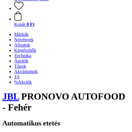
Kosár
0 Ft
Márkák
Növények
Aljzatok
Kiegészítők
Technika
Ápolók
Tápok
Akváriumok
Tó
%Akciók
JBL
PRONOVO AUTOFOOD
- Fehér
Automatikus etetés