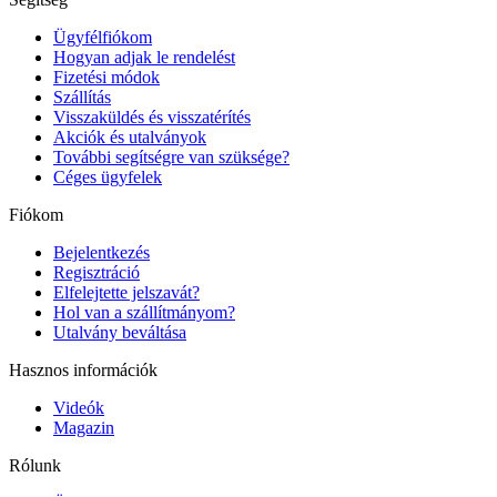
Ügyfélfiókom
Hogyan adjak le rendelést
Fizetési módok
Szállítás
Visszaküldés és visszatérítés
Akciók és utalványok
További segítségre van szüksége?
Céges ügyfelek
Fiókom
Bejelentkezés
Regisztráció
Elfelejtette jelszavát?
Hol van a szállítmányom?
Utalvány beváltása
Hasznos információk
Videók
Magazin
Rólunk