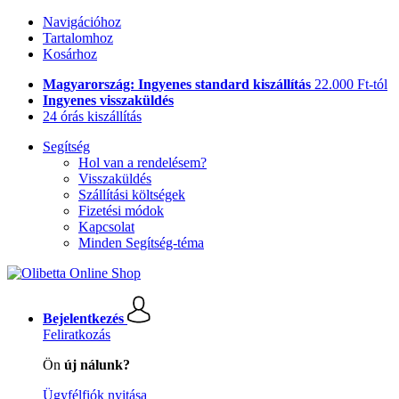
Navigációhoz
Tartalomhoz
Kosárhoz
Magyarország: Ingyenes standard kiszállítás
22.000 Ft-tól
Ingyenes visszaküldés
24 órás kiszállítás
Segítség
Hol van a rendelésem?
Visszaküldés
Szállítási költségek
Fizetési módok
Kapcsolat
Minden Segítség-téma
Bejelentkezés
Feliratkozás
Ön
új nálunk?
Ügyfélfiók nyitása