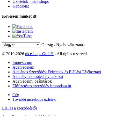
Üzleteink - nice shops
Kapcsolat
Kövessen minket itt:
Ország / Nyelv változtatás
© 2010-2026
niceshops GmbH
- All rights reserved.
Impresszum
Adatvédelem
Általános Szerződési Feltételek és Elállási Tájékoztató
Akadálymentesítési nyilatkozat
Adatvédelmi beállítások
Előfizetéses szerződés lemondása itt
Cég
További niceshops üzletek
Elállás a szerződéstől