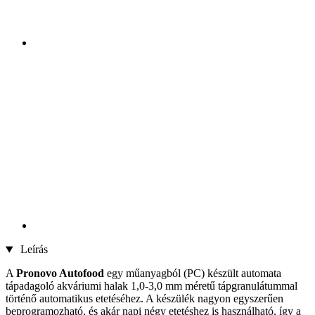
Leírás
A
Pronovo Autofood
egy műanyagból (PC) készült automata
tápadagoló akváriumi halak 1,0-3,0 mm méretű tápgranulátummal
történő automatikus etetéséhez. A készülék nagyon egyszerűen
beprogramozható, és akár napi négy etetéshez is használható, így a