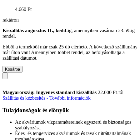
4.660 Ft
raktáron
Kiszállítás augusztus 11., kedd
-ig, amennyiben
vasárnap 23:59-ig
rendel.
Ebből a termékből már csak 25 db elérhető. A következő szállítmány
már úton van! Amennyiben többet rendel, az befolyásolhatja a
szállítási dátumot.
Kosárba
Magyarország: Ingyenes standard kiszállítás
22.000 Ft-tól
Szállítás és kézbesítés - További információk
Tulajdonságok és előnyök
Az akváriumok vízparamétereinek egyszerű és biztonságos
szabályozása
Édes- és tengervizes akváriumok és tavak nitráttartalmának
meghatározása