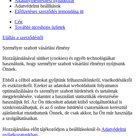
Akadálymentesítési nyilatkozat
Adatvédelmi beállítások
Előfizetéses szerződés lemondása itt
Cég
További niceshops üzletek
Elállás a szerződéstől
Személyre szabott vásárlási élmény
Hozzájárulásával sütiket (cookies) és egyéb technológiákat
használunk, hogy személyre szabott vásárlási élményt nyújtsunk
Önnek.
Ebből a célból adatokat gyűjtünk felhasználóinkról, viselkedésükről
és eszközeikről. Ezeket az adatokat weboldalunk folyamatos
optimalizálására és személyre szabott hirdetések és tartalmak
megjelenítésére, valamint a használati statisztikák elemzésére
használjuk fel. Az Ön titkosított adatait külső szolgáltatókkal is
szinkronizálhatjuk, és az ő online hirdetési csatornáikon keresztül
ajánlatokat mutathatunk Önnek, de csak akkor, ha Ön már használja
a szolgáltatásaikat.
Hozzájárulása előtt tájékozódjon a beállításoknál és
Adatvédelmi
nyilatkozatunkban.
.