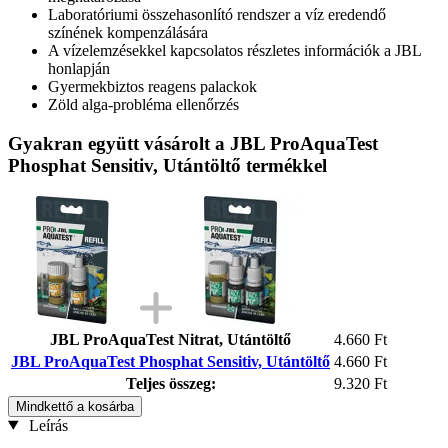
Laboratóriumi összehasonlító rendszer a víz eredendő
színének kompenzálására
A vízelemzésekkel kapcsolatos részletes információk a JBL
honlapján
Gyermekbiztos reagens palackok
Zöld alga-probléma ellenőrzés
Gyakran együtt vásárolt a JBL ProAquaTest
Phosphat Sensitiv, Utántöltő termékkel
JBL ProAquaTest Nitrat, Utántöltő
4.660 Ft
JBL ProAquaTest Phosphat Sensitiv, Utántöltő
4.660 Ft
Teljes összeg:
9.320 Ft
Mindkettő a kosárba
Leírás