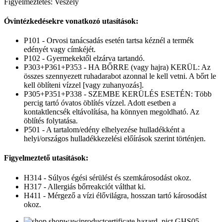
Figyelmeztetés: Veszély
Óvintézkedésekre vonatkozó utasítások:
P101 - Orvosi tanácsadás esetén tartsa kéznél a termék
edényét vagy címkéjét.
P102 - Gyermekektől elzárva tartandó.
P303+P361+P353 - HA BŐRRE (vagy hajra) KERÜL: Az
összes szennyezett ruhadarabot azonnal le kell vetni. A bőrt le
kell öblíteni vízzel [vagy zuhanyozás].
P305+P351+P338 - SZEMBE KERÜLÉS ESETÉN: Több
percig tartó óvatos öblítés vízzel. Adott esetben a
kontaktlencsék eltávolítása, ha könnyen megoldható. Az
öblítés folytatása.
P501 - A tartalom/edény elhelyezése hulladékként a
helyi/országos hulladékkezelési előírások szerint történjen.
Figyelmeztető utasítások:
H314 - Súlyos égési sérülést és szemkárosodást okoz.
H317 - Allergiás bőrreakciót válthat ki.
H411 - Mérgező a vízi élővilágra, hosszan tartó károsodást
okoz.