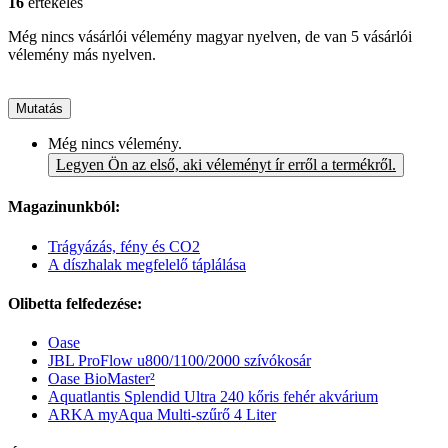
16
értékelés
Még nincs vásárlói vélemény magyar nyelven, de van 5 vásárlói
vélemény más nyelven.
Mutatás
Még nincs vélemény.
Legyen Ön az első, aki véleményt ír erről a termékről.
Magazinunkból:
Trágyázás, fény és CO2
A díszhalak megfelelő táplálása
Olibetta felfedezése:
Oase
JBL ProFlow u800/1100/2000 szívókosár
Oase BioMaster²
Aquatlantis Splendid Ultra 240 kőris fehér akvárium
ARKA myAqua Multi-szűrő 4 Liter