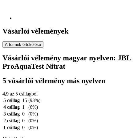
Vásárlói vélemények
A termék értékelése
Vásárlói vélemény magyar nyelven: JBL
ProAquaTest Nitrat
5 vásárlói vélemény más nyelven
4,9
az 5 csillagból
5 csillag
15
(93%)
4 csillag
1
(6%)
3 csillag
0
(0%)
2 csillag
0
(0%)
1 csillag
0
(0%)