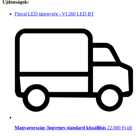
Újdonságok:
Fluval LED tápegység - VI 260 LED BT
Magyarország: Ingyenes standard kiszállítás
22.000 Ft-tól