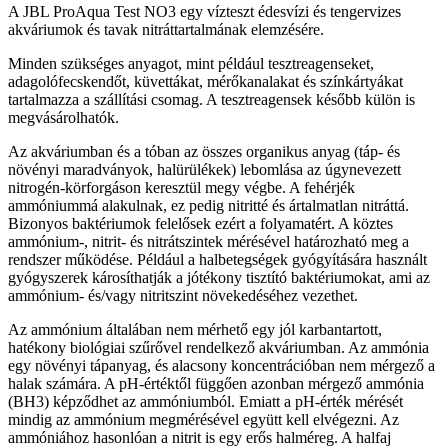
A JBL ProAqua Test NO3 egy vízteszt édesvízi és tengervizes
akváriumok és tavak nitráttartalmának elemzésére.
Minden szükséges anyagot, mint például tesztreagenseket,
adagolófecskendőt, küvettákat, mérőkanalakat és színkártyákat
tartalmazza a szállítási csomag. A tesztreagensek később külön is
megvásárolhatók.
Az akváriumban és a tóban az összes organikus anyag (táp- és
növényi maradványok, halürülékek) lebomlása az úgynevezett
nitrogén-körforgáson keresztül megy végbe. A fehérjék
ammóniummá alakulnak, ez pedig nitritté és ártalmatlan nitráttá.
Bizonyos baktériumok felelősek ezért a folyamatért. A köztes
ammónium-, nitrit- és nitrátszintek mérésével határozható meg a
rendszer működése. Például a halbetegségek gyógyítására használt
gyógyszerek károsíthatják a jótékony tisztító baktériumokat, ami az
ammónium- és/vagy nitritszint növekedéséhez vezethet.
Az ammónium általában nem mérhető egy jól karbantartott,
hatékony biológiai szűrővel rendelkező akváriumban. Az ammónia
egy növényi tápanyag, és alacsony koncentrációban nem mérgező a
halak számára. A pH-értéktől függően azonban mérgező ammónia
(BH3) képződhet az ammóniumból. Emiatt a pH-érték mérését
mindig az ammónium megmérésével együtt kell elvégezni. Az
ammóniához hasonlóan a nitrit is egy erős halméreg. A halfaj