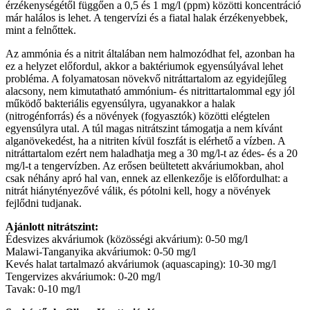
érzékenységétől függően a 0,5 és 1 mg/l (ppm) közötti koncentráció
már halálos is lehet. A tengervízi és a fiatal halak érzékenyebbek,
mint a felnőttek.
Az ammónia és a nitrit általában nem halmozódhat fel, azonban ha
ez a helyzet előfordul, akkor a baktériumok egyensúlyával lehet
probléma. A folyamatosan növekvő nitráttartalom az egyidejűleg
alacsony, nem kimutatható ammónium- és nitrittartalommal egy jól
működő bakteriális egyensúlyra, ugyanakkor a halak
(nitrogénforrás) és a növények (fogyasztók) közötti elégtelen
egyensúlyra utal. A túl magas nitrátszint támogatja a nem kívánt
alganövekedést, ha a nitriten kívül foszfát is elérhető a vízben. A
nitráttartalom ezért nem haladhatja meg a 30 mg/l-t az édes- és a 20
mg/l-t a tengervízben. Az erősen beültetett akváriumokban, ahol
csak néhány apró hal van, ennek az ellenkezője is előfordulhat: a
nitrát hiánytényezővé válik, és pótolni kell, hogy a növények
fejlődni tudjanak.
Ajánlott nitrátszint:
Édesvizes akváriumok (közösségi akvárium): 0-50 mg/l
Malawi-Tanganyika akváriumok: 0-50 mg/l
Kevés halat tartalmazó akváriumok (aquascaping): 10-30 mg/l
Tengervizes akváriumok: 0-20 mg/l
Tavak: 0-10 mg/l