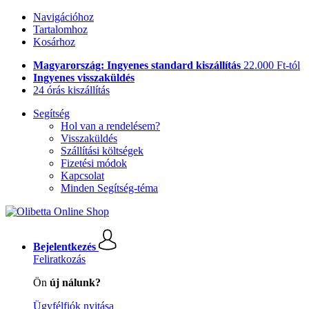
Navigációhoz
Tartalomhoz
Kosárhoz
Magyarország: Ingyenes standard kiszállítás
22.000 Ft-tól
Ingyenes visszaküldés
24 órás kiszállítás
Segítség
Hol van a rendelésem?
Visszaküldés
Szállítási költségek
Fizetési módok
Kapcsolat
Minden Segítség-téma
Bejelentkezés
Feliratkozás
Ön
új nálunk?
Ügyfélfiók nyitása