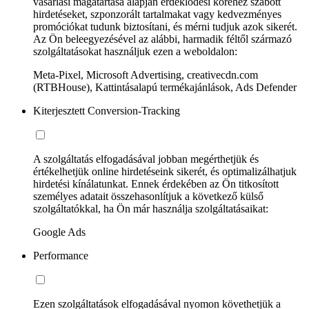
vásárlási magatartása alapján érdeklődési köréhez szabott
hirdetéseket, szponzorált tartalmakat vagy kedvezményes
promóciókat tudunk biztosítani, és mérni tudjuk azok sikerét.
Az Ön beleegyezésével az alábbi, harmadik féltől származó
szolgáltatásokat használjuk ezen a weboldalon:
Meta-Pixel, Microsoft Advertising, creativecdn.com
(RTBHouse), Kattintásalapú termékajánlások, Ads Defender
Kiterjesztett Conversion-Tracking
A szolgáltatás elfogadásával jobban megérthetjük és
értékelhetjük online hirdetéseink sikerét, és optimalizálhatjuk
hirdetési kínálatunkat. Ennek érdekében az Ön titkosított
személyes adatait összehasonlítjuk a következő külső
szolgáltatókkal, ha Ön már használja szolgáltatásaikat:
Google Ads
Performance
Ezen szolgáltatások elfogadásával nyomon követhetjük a