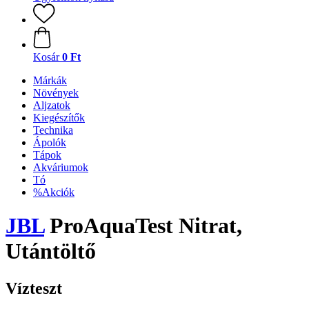
Kosár
0 Ft
Márkák
Növények
Aljzatok
Kiegészítők
Technika
Ápolók
Tápok
Akváriumok
Tó
%Akciók
JBL
ProAquaTest Nitrat,
Utántöltő
Vízteszt