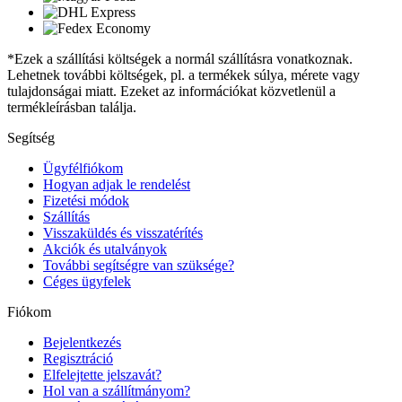
*Ezek a szállítási költségek a normál szállításra vonatkoznak.
Lehetnek további költségek, pl. a termékek súlya, mérete vagy
tulajdonságai miatt. Ezeket az információkat közvetlenül a
termékleírásban találja.
Segítség
Ügyfélfiókom
Hogyan adjak le rendelést
Fizetési módok
Szállítás
Visszaküldés és visszatérítés
Akciók és utalványok
További segítségre van szüksége?
Céges ügyfelek
Fiókom
Bejelentkezés
Regisztráció
Elfelejtette jelszavát?
Hol van a szállítmányom?