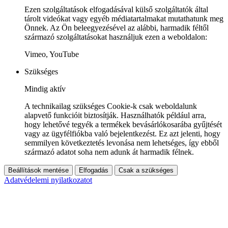
Ezen szolgáltatások elfogadásával külső szolgáltatók által
tárolt videókat vagy egyéb médiatartalmakat mutathatunk meg
Önnek. Az Ön beleegyezésével az alábbi, harmadik féltől
származó szolgáltatásokat használjuk ezen a weboldalon:
Vimeo, YouTube
Szükséges
Mindig aktív
A technikailag szükséges Cookie-k csak weboldalunk
alapvető funkcióit biztosítják. Használhatók például arra,
hogy lehetővé tegyék a termékek bevásárlókosarába gyűjtését
vagy az ügyfélfiókba való bejelentkezést. Ez azt jelenti, hogy
semmilyen következtetés levonása nem lehetséges, így ebből
származó adatot soha nem adunk át harmadik félnek.
Beállítások mentése
Elfogadás
Csak a szükséges
Adatvédelemi nyilatkozatot