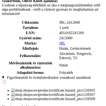
Szakértőnk, Oliver Knott ajánlása:
Gyakran a tápanyag-túlellátás az oka a megmagyarázhatatlan zöld
alga-problémáknak - erről a vízteszt gyorsan és megbízhatóan ad
információt!
Cikkszám:
JBL-2412600
Tartalom:
1 szett
EAN:
4014162241269
Gyártói szám:
2412600
Márka:
JBL
Állatfajok:
Halak, Gerinctelenek
Akvárium, Tengervíz,
Felhasználás:
Édesvíz, Tó
Mérőeszközök és víztesztek
Nitrát
alkalmazása:
Adagolási forma:
Folyadék
Figyelmeztető és óvintézkedésekre vonatkozó utasítások