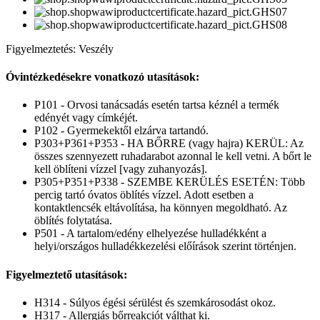
Figyelmeztetés: Veszély
Óvintézkedésekre vonatkozó utasítások:
P101 - Orvosi tanácsadás esetén tartsa kéznél a termék
edényét vagy címkéjét.
P102 - Gyermekektől elzárva tartandó.
P303+P361+P353 - HA BŐRRE (vagy hajra) KERÜL: Az
összes szennyezett ruhadarabot azonnal le kell vetni. A bőrt le
kell öblíteni vízzel [vagy zuhanyozás].
P305+P351+P338 - SZEMBE KERÜLÉS ESETÉN: Több
percig tartó óvatos öblítés vízzel. Adott esetben a
kontaktlencsék eltávolítása, ha könnyen megoldható. Az
öblítés folytatása.
P501 - A tartalom/edény elhelyezése hulladékként a
helyi/országos hulladékkezelési előírások szerint történjen.
Figyelmeztető utasítások:
H314 - Súlyos égési sérülést és szemkárosodást okoz.
H317 - Allergiás bőrreakciót válthat ki.