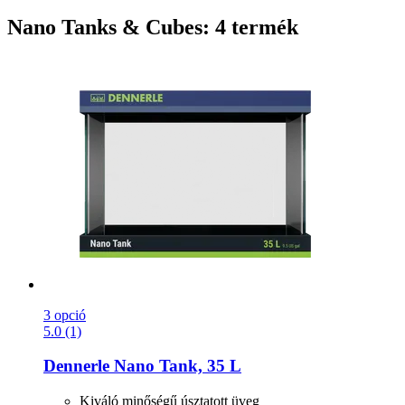
Nano Tanks & Cubes: 4 termék
3 opció
5.0 (1)
Dennerle
Nano Tank, 35 L
Kiváló minőségű úsztatott üveg