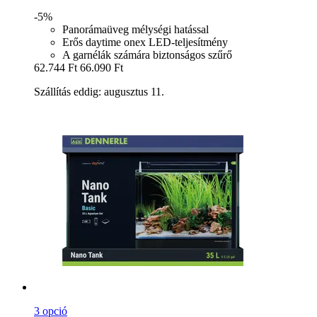
-5%
Panorámaüveg mélységi hatással
Erős daytime onex LED-teljesítmény
A garnélák számára biztonságos szűrő
62.744 Ft
66.090 Ft
Szállítás eddig: augusztus 11.
3 opció