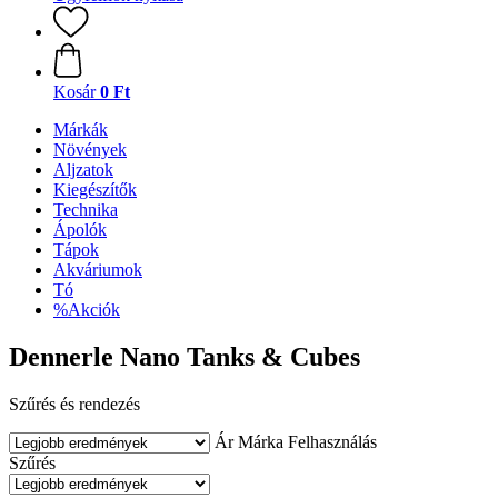
Kosár
0 Ft
Márkák
Növények
Aljzatok
Kiegészítők
Technika
Ápolók
Tápok
Akváriumok
Tó
%Akciók
Dennerle Nano Tanks & Cubes
Szűrés és rendezés
Ár
Márka
Felhasználás
Szűrés