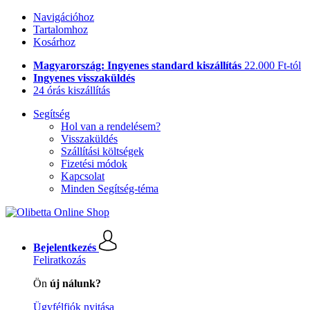
Navigációhoz
Tartalomhoz
Kosárhoz
Magyarország: Ingyenes standard kiszállítás
22.000 Ft-tól
Ingyenes visszaküldés
24 órás kiszállítás
Segítség
Hol van a rendelésem?
Visszaküldés
Szállítási költségek
Fizetési módok
Kapcsolat
Minden Segítség-téma
Bejelentkezés
Feliratkozás
Ön
új nálunk?
Ügyfélfiók nyitása