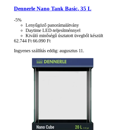
Dennerle
Nano Tank Basic, 35 L
-5%
Lenyűgöző panorámalátvány
Daytime LED-teljesítménnyel
Kiváló minőségű úsztatott üvegből készült
62.744 Ft
66.090 Ft
Ingyenes szállítás eddig: augusztus 11.