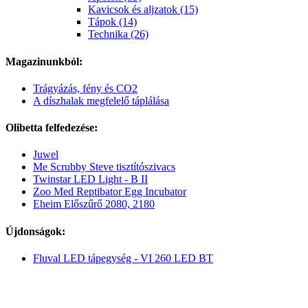
Kavicsok és aljzatok (15)
Tápok (14)
Technika (26)
Magazinunkból:
Trágyázás, fény és CO2
A díszhalak megfelelő táplálása
Olibetta felfedezése:
Juwel
Me Scrubby Steve tisztítószivacs
Twinstar LED Light - B II
Zoo Med Reptibator Egg Incubator
Eheim Előszűrő 2080, 2180
Újdonságok:
Fluval LED tápegység - VI 260 LED BT