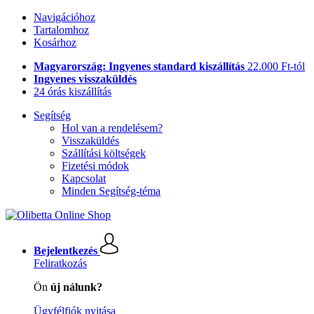
Navigációhoz
Tartalomhoz
Kosárhoz
Magyarország: Ingyenes standard kiszállítás
22.000 Ft-tól
Ingyenes visszaküldés
24 órás kiszállítás
Segítség
Hol van a rendelésem?
Visszaküldés
Szállítási költségek
Fizetési módok
Kapcsolat
Minden Segítség-téma
Bejelentkezés
Feliratkozás
Ön
új nálunk?
Ügyfélfiók nyitása