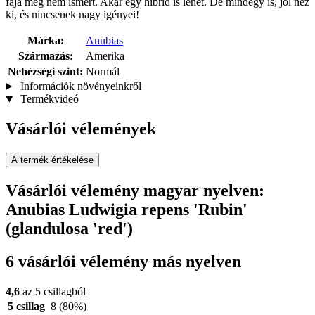
faja még nem ismert. Akár egy hibrid is lehet. De mindegy is, jól néz
ki, és nincsenek nagy igényei!
Márka:
Anubias
Származás:
Amerika
Nehézségi szint:
Normál
Információk növényeinkről
Termékvideó
Vásárlói vélemények
A termék értékelése
Vásárlói vélemény magyar nyelven:
Anubias Ludwigia repens 'Rubin'
(glandulosa 'red')
6 vásárlói vélemény más nyelven
4,6
az 5 csillagból
5 csillag
8
(80%)