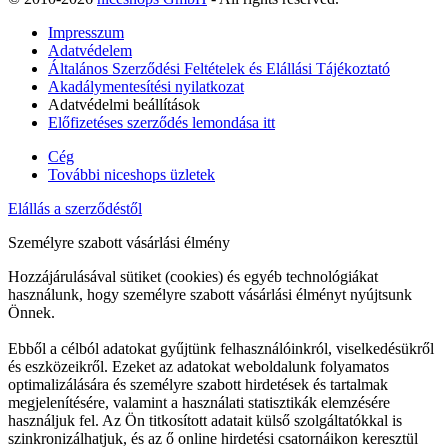
Impresszum
Adatvédelem
Általános Szerződési Feltételek és Elállási Tájékoztató
Akadálymentesítési nyilatkozat
Adatvédelmi beállítások
Előfizetéses szerződés lemondása itt
Cég
További niceshops üzletek
Elállás a szerződéstől
Személyre szabott vásárlási élmény
Hozzájárulásával sütiket (cookies) és egyéb technológiákat
használunk, hogy személyre szabott vásárlási élményt nyújtsunk
Önnek.
Ebből a célból adatokat gyűjtünk felhasználóinkról, viselkedésükről
és eszközeikről. Ezeket az adatokat weboldalunk folyamatos
optimalizálására és személyre szabott hirdetések és tartalmak
megjelenítésére, valamint a használati statisztikák elemzésére
használjuk fel. Az Ön titkosított adatait külső szolgáltatókkal is
szinkronizálhatjuk, és az ő online hirdetési csatornáikon keresztül