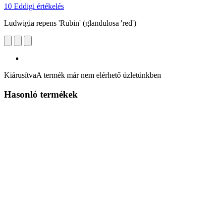
10 Eddigi értékelés
Ludwigia repens 'Rubin' (glandulosa 'red')
Kiárusítva
A termék már nem elérhető üzletünkben
Hasonló termékek