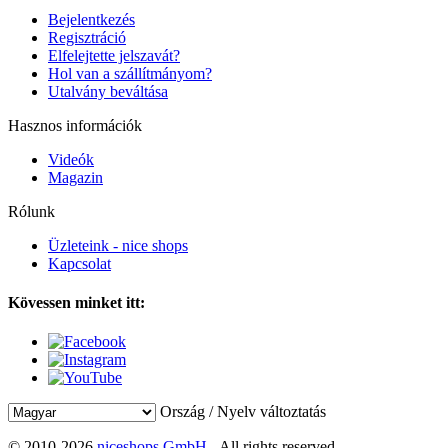
Bejelentkezés
Regisztráció
Elfelejtette jelszavát?
Hol van a szállítmányom?
Utalvány beváltása
Hasznos információk
Videók
Magazin
Rólunk
Üzleteink - nice shops
Kapcsolat
Kövessen minket itt:
Ország / Nyelv változtatás
© 2010-2026
niceshops GmbH
- All rights reserved.