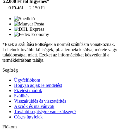
22.000 Ft-tól
Ingyenes*
0 Ft-tól
2.150 Ft
*Ezek a szállítási költségek a normál szállításra vonatkoznak.
Lehetnek további költségek, pl. a termékek súlya, mérete vagy
tulajdonságai miatt. Ezeket az információkat közvetlenül a
termékleírásban találja.
Segítség
Ügyfélfiókom
Hogyan adjak le rendelést
Fizetési módok
Szállítás
Visszaküldés és visszatérítés
Akciók és utalványok
További segítségre van szüksége?
Céges ügyfelek
Fiókom