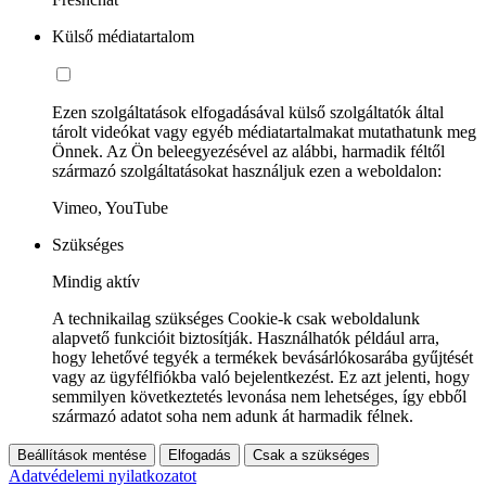
Külső médiatartalom
Ezen szolgáltatások elfogadásával külső szolgáltatók által
tárolt videókat vagy egyéb médiatartalmakat mutathatunk meg
Önnek. Az Ön beleegyezésével az alábbi, harmadik féltől
származó szolgáltatásokat használjuk ezen a weboldalon:
Vimeo, YouTube
Szükséges
Mindig aktív
A technikailag szükséges Cookie-k csak weboldalunk
alapvető funkcióit biztosítják. Használhatók például arra,
hogy lehetővé tegyék a termékek bevásárlókosarába gyűjtését
vagy az ügyfélfiókba való bejelentkezést. Ez azt jelenti, hogy
semmilyen következtetés levonása nem lehetséges, így ebből
származó adatot soha nem adunk át harmadik félnek.
Beállítások mentése
Elfogadás
Csak a szükséges
Adatvédelemi nyilatkozatot