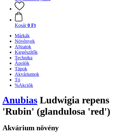
Kosár
0 Ft
Márkák
Növények
Aljzatok
Kiegészítők
Technika
Ápolók
Tápok
Akváriumok
Tó
%Akciók
Anubias
Ludwigia repens
'Rubin' (glandulosa 'red')
Akvárium növény