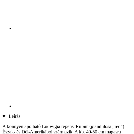
Leírás
A könnyen ápolható Ludwigia repens 'Rubin' (glandulosa „red”)
Észak- és Dél-Amerikából származik. A kb. 40-50 cm magasra