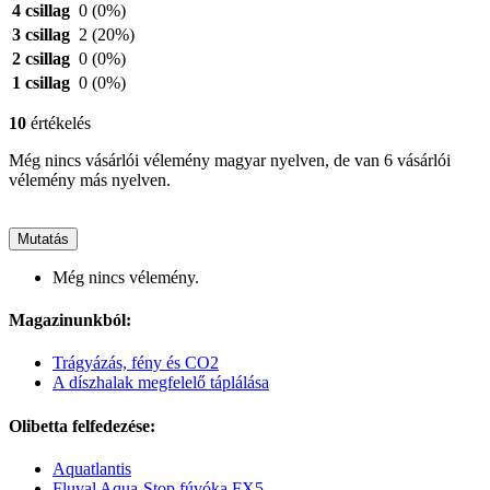
4 csillag
0
(0%)
3 csillag
2
(20%)
2 csillag
0
(0%)
1 csillag
0
(0%)
10
értékelés
Még nincs vásárlói vélemény magyar nyelven, de van 6 vásárlói
vélemény más nyelven.
Mutatás
Még nincs vélemény.
Magazinunkból:
Trágyázás, fény és CO2
A díszhalak megfelelő táplálása
Olibetta felfedezése:
Aquatlantis
Fluval Aqua-Stop fúvóka FX5