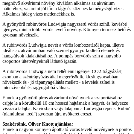
megnövő akváriumi növény kiválóan alkalmas az akvárium
hátteréhez, valamint jól tűri a lágy és közepes keménységű vizet.
Alkalmas hideg vizes medencékhez is.
A gyönyörű rubinvörös Ludwigia nagyszerű vörös színű, kevésbé
igényes, mint a többi vörös levelű növény. Könnyen termeszthető és
gyorsan növekszik.
A rubinvörös Ludwigia nevét a vörös lombozatáról kapta, illetve
ideális az akváriumban való szemet gyönyörködtető elemek és
hangsúlyok kialakításához. A pompás borvörös szín a nagyobb
csoportos ültetvényeknél látható igazán.
A rubinvörös Ludwigia nem feltétlenül igényel CO2-trágyázást,
azonban a széntrágyázás által megerősödik, kicsit gyorsabban
növekszik és - jó tápanyagellátás mellett - a levelek színei is
intenzívebbé és ragyogóbbá válnak.
Ennek a gyönyörű piros akváriumi növénynek a szaporításához
csípje le a körülbelül 10 cm hosszú hajtásnak a hegyét, és helyezze
vissza a talajba. Kavicsban vagy talajban a Ludwigia repens 'Rubin'
(glandulosa „red”) gyorsan újra gyökeret ereszt.
Szakértőnk, Oliver Knott ajánlása:
Ennek a nagyon könnyen ápolható vörös levelű növénynek a pontos