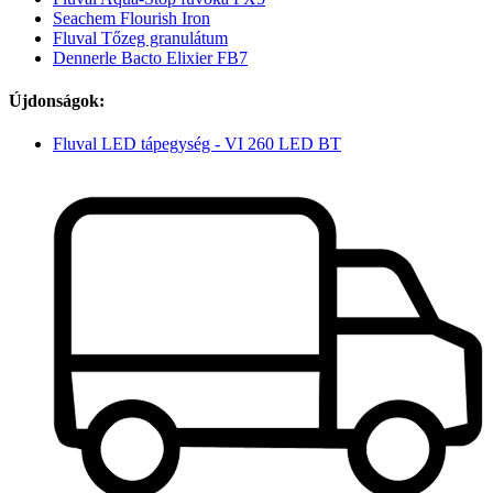
Seachem Flourish Iron
Fluval Tőzeg granulátum
Dennerle Bacto Elixier FB7
Újdonságok:
Fluval LED tápegység - VI 260 LED BT